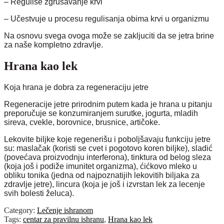
– Reguliše zgrušavanje krvi
– Učestvuje u procesu regulisanja obima krvi u organizmu
Na osnovu svega ovoga može se zakljuciti da se jetra brine
za naše kompletno zdravlje.
Hrana kao lek
Koja hrana je dobra za regeneraciju jetre
Regeneracije jetre prirodnim putem kada je hrana u pitanju
preporučuje se konzumiranjem surutke, jogurta, mladih
sireva, cvekle, borovnice, brusnice, artičoke.
Lekovite biljke koje regenerišu i poboljšavaju funkciju jetre
su: maslačak (koristi se cvet i pogotovo koren biljke), sladić
(povećava proizvodnju interferona), tinktura od belog sleza
(koja još i podiže imunitet organizma), ćićkovo mleko u
obliku tonika (jedna od najpoznatijih lekovitih biljaka za
zdravlje jetre), lincura (koja je još i izvrstan lek za lecenje
svih bolesti želuca).
Category:
Lečenje ishranom
Tags:
centar za pravilnu ishranu
,
Hrana kao lek