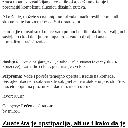
zrnca mogu izazvati kijanje, crvenilo oka, otežano disanje i
poremetiti kompletnu sluznicu disajnih puteva.
Ako želite, možete sa na potpuno prirodan način rešiti neprijatnih
simptoma te istovremeno ojačati organizam.
Isprobajte ukusni sok koji će vam pomoći da ih ublažite zahvaljujući
sastojcima koji deluju protuupalno, otvaraju disajne kanale i
normalizuju rad sluznice.
Sastojci:
1 veća šargarepa; 1 jabuka; 1/4 ananasa (svežeg ili 2 iz
konzerve); komadić celera; pola manje cvekle.
Priprema:
Voće i povrće temeljno operite i isecite na komade.
Sastojke ubacite u sokovnik te sok prebacite u staklenu posudu. Sok
možete popiti na prazan želudac ili između obroka.
Izvor: Kurir
Category:
Lečenje ishranom
by
milos1
Znate šta je opstipacija, ali ne i kako da je