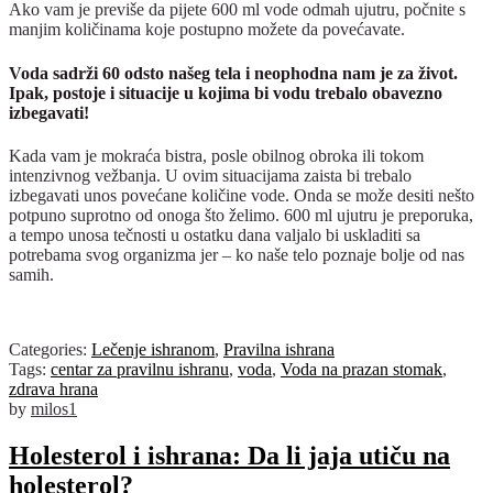
Ako vam je previše da pijete 600 ml vode odmah ujutru, počnite s
manjim količinama koje postupno možete da povećavate.
Voda sadrži 60 odsto našeg tela i neophodna nam je za život.
Ipak, postoje i situacije u kojima bi vodu trebalo obavezno
izbegavati!
Kada vam je mokraća bistra, posle obilnog obroka ili tokom
intenzivnog vežbanja. U ovim situacijama zaista bi trebalo
izbegavati unos povećane količine vode. Onda se može desiti nešto
potpuno suprotno od onoga što želimo. 600 ml ujutru je preporuka,
a tempo unosa tečnosti u ostatku dana valjalo bi uskladiti sa
potrebama svog organizma jer – ko naše telo poznaje bolje od nas
samih.
Categories:
Lečenje ishranom
,
Pravilna ishrana
Tags:
centar za pravilnu ishranu
,
voda
,
Voda na prazan stomak
,
zdrava hrana
by
milos1
Holesterol i ishrana: Da li jaja utiču na
holesterol?