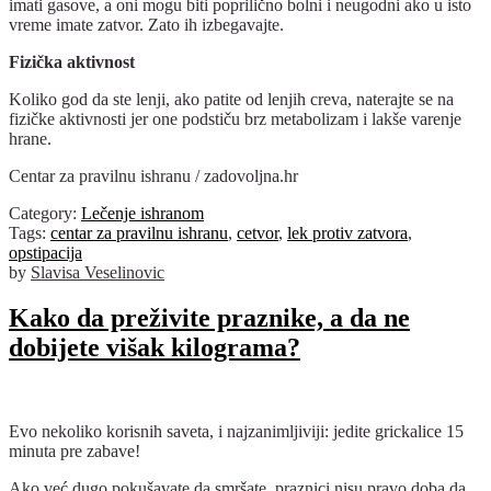
imati gasove, a oni mogu biti poprilično bolni i neugodni ako u isto
vreme imate zatvor. Zato ih izbegavajte.
Fizička aktivnost
Koliko god da ste lenji, ako patite od lenjih creva, naterajte se na
fizičke aktivnosti jer one podstiču brz metabolizam i lakše varenje
hrane.
Centar za pravilnu ishranu / zadovoljna.hr
Category:
Lečenje ishranom
Tags:
centar za pravilnu ishranu
,
cetvor
,
lek protiv zatvora
,
opstipacija
by
Slavisa Veselinovic
Kako da preživite praznike, a da ne
dobijete višak kilograma?
Evo nekoliko korisnih saveta, i najzanimljiviji: jedite grickalice 15
minuta pre zabave!
Ako već dugo pokušavate da smršate, praznici nisu pravo doba da