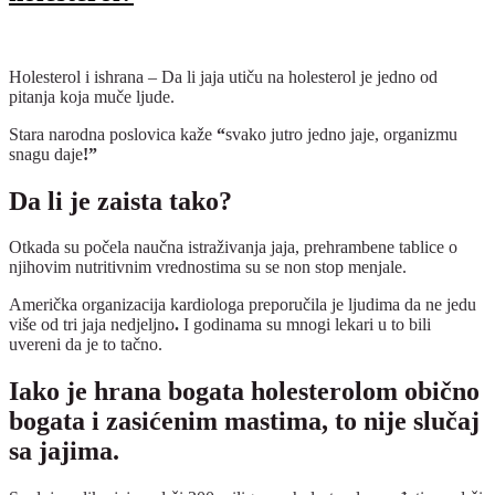
Holesterol i ishrana – Da li jaja utiču na holesterol je jedno od
pitanja koja muče ljude.
Stara narodna poslovica kaže
“
svako jutro jedno jaje, organizmu
snagu daje
!”
Da li je zaista tako?
Otkada su počela naučna istraživanja jaja, prehrambene tablice o
njihovim nutritivnim vrednostima su se non stop menjale.
Američka organizacija kardiologa preporučila je ljudima da ne jedu
više od tri jaja nedjeljno
.
I godinama su mnogi lekari u to bili
uvereni da je to tačno.
Iako je hrana bogata holesterolom obično
bogata i zasićenim mastima, to nije slučaj
sa jajima.