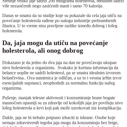
Srednje veliko jaje sadrži 200 miligrama holesterola, međutim sadrži
više nezasićenih nego zasićenih masti i samo 70 kalorija.
Danas se smatra da su studije koje su pokazale da cela jaja utiču na
povećanje holesterola rađene po nalogu industrije prehrambenih
žitarica. U to vreme nisu pravljene razlike između dobrog i lošeg
holesterola.
Da, jaja mogu da utiču na povećanje
holesterola, ali onog dobrog
Dokazano je da jedno do dva jaja na dan ne povećavaju ukupan
nivo holesterola u organizmu. Svakako je korisna informacija da
belance uopšte ne sadrži holesterol, pa se smatra idealnim izvorom
belančevina.. Ova namirnica je odličan, a uz to i veoma jeftin izvor
esencijalnih supstanci, neophodnih za normalnu funkciju našeg
organizma.
Pušenje, manjak telesne aktivnosti i konzumiranje hrane bogate
masnoćom opasniji su za zdravlje od kokošjih jaja jer povišuju nivo
lošeg holesterola u krvi koji pak može uzrokovati niz komplikacija.
Dakle, jaja ne bi trebalo potpuno izbaciti iz ishrane. Osobe koje
nemaju zdravstvenih tegoba jaja mogu da konzumiraju bez brige,