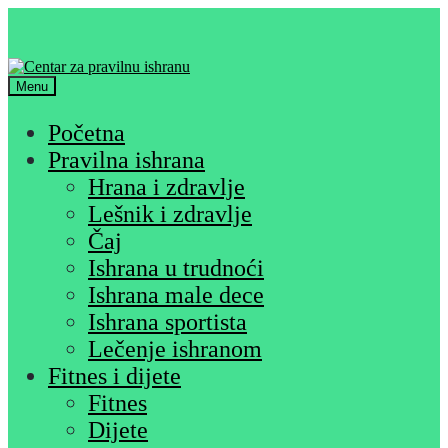
Skip
Skip
to
to
navigation
content
Menu
Početna
Pravilna ishrana
Hrana i zdravlje
Lešnik i zdravlje
Čaj
Ishrana u trudnoći
Ishrana male dece
Ishrana sportista
Lečenje ishranom
Fitnes i dijete
Fitnes
Dijete