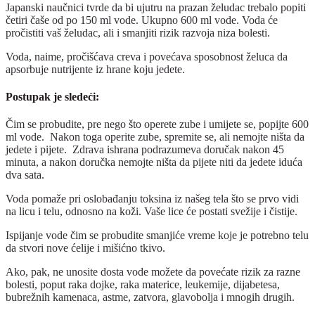
Japanski naučnici tvrde da bi ujutru na prazan želudac trebalo popiti
četiri čaše od po 150 ml vode. Ukupno 600 ml vode. Voda će
pročistiti vaš želudac, ali i smanjiti rizik razvoja niza bolesti.
Voda, naime, pročišćava creva i povećava sposobnost želuca da
apsorbuje nutrijente iz hrane koju jedete.
Postupak je sledeći:
Čim se probudite, pre nego što operete zube i umijete se, popijte 600
ml vode. Nakon toga operite zube, spremite se, ali nemojte ništa da
jedete i pijete. Zdrava ishrana podrazumeva doručak nakon 45
minuta, a nakon doručka nemojte ništa da pijete niti da jedete iduća
dva sata.
Voda pomaže pri oslobađanju toksina iz našeg tela što se prvo vidi
na licu i telu, odnosno na koži. Vaše lice će postati svežije i čistije.
Ispijanje vode čim se probudite smanjiće vreme koje je potrebno telu
da stvori nove ćelije i mišićno tkivo.
Ako, pak, ne unosite dosta vode možete da povećate rizik za razne
bolesti, poput raka dojke, raka materice, leukemije, dijabetesa,
bubrežnih kamenaca, astme, zatvora, glavobolja i mnogih drugih.