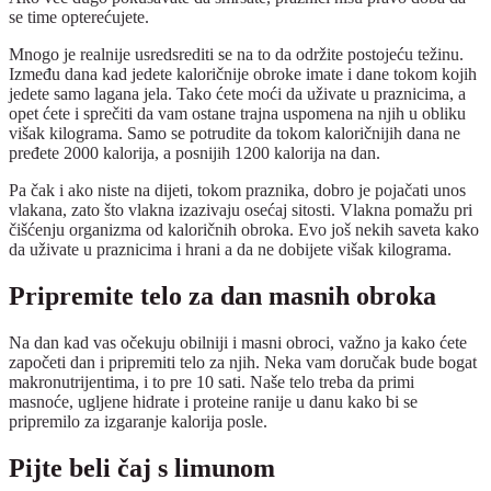
se time opterećujete.
Mnogo je realnije usredsrediti se na to da održite postojeću težinu.
Između dana kad jedete kaloričnije obroke imate i dane tokom kojih
jedete samo lagana jela. Tako ćete moći da uživate u praznicima, a
opet ćete i sprečiti da vam ostane trajna uspomena na njih u obliku
višak kilograma. Samo se potrudite da tokom kaloričnijih dana ne
pređete 2000 kalorija, a posnijih 1200 kalorija na dan.
Pa čak i ako niste na dijeti, tokom praznika, dobro je pojačati unos
vlakana, zato što vlakna izazivaju osećaj sitosti. Vlakna pomažu pri
čišćenju organizma od kaloričnih obroka. Evo još nekih saveta kako
da uživate u praznicima i hrani a da ne dobijete višak kilograma.
Pripremite telo za dan masnih obroka
Na dan kad vas očekuju obilniji i masni obroci, važno ja kako ćete
započeti dan i pripremiti telo za njih. Neka vam doručak bude bogat
makronutrijentima, i to pre 10 sati. Naše telo treba da primi
masnoće, ugljene hidrate i proteine ranije u danu kako bi se
pripremilo za izgaranje kalorija posle.
Pijte beli čaj s limunom