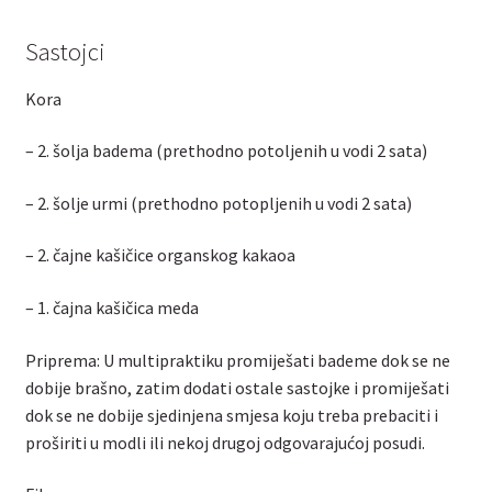
Sastojci
Kora
– 2. šolja badema (prethodno potoljenih u vodi 2 sata)
– 2. šolje urmi (prethodno potopljenih u vodi 2 sata)
– 2. čajne kašičice organskog kakaoa
– 1. čajna kašičica meda
Priprema: U multipraktiku promiješati bademe dok se ne
dobije brašno, zatim dodati ostale sastojke i promiješati
dok se ne dobije sjedinjena smjesa koju treba prebaciti i
proširiti u modli ili nekoj drugoj odgovarajućoj posudi.