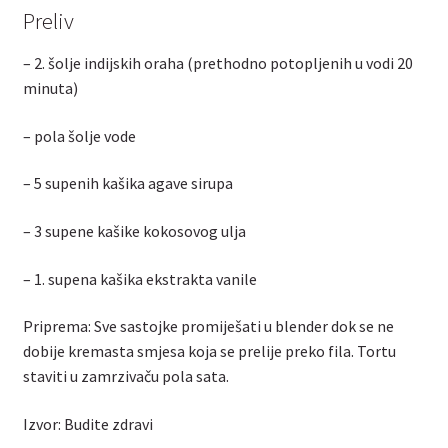
Preliv
– 2. šolje indijskih oraha (prethodno potopljenih u vodi 20
minuta)
– pola šolje vode
– 5 supenih kašika agave sirupa
– 3 supene kašike kokosovog ulja
– 1. supena kašika ekstrakta vanile
Priprema: Sve sastojke promiješati u blender dok se ne
dobije kremasta smjesa koja se prelije preko fila. Tortu
staviti u zamrzivaču pola sata.
Izvor: Budite zdravi