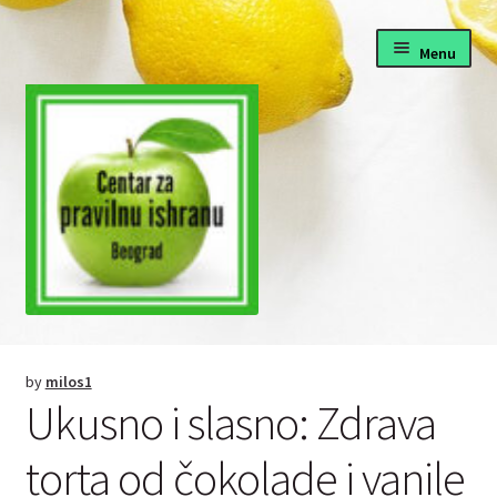
Skip
Skip
Menu
to
to
navigation
content
Pravilna ishrana
by
milos1
Fitnes i dijete
Ukusno i slasno: Zdrava
Zdrava hrana recepti
torta od čokolade i vanile