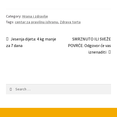
Category:
Hrana i zdravlje
Tags:
centar za pravilnu ishranu
,
Zdrava torta
Post
Previous
Next
Jesenja dijeta: 4 kg manje
SMRZNUTO ILI SVEŽE
post:
post:
za 7 dana
POVRĆE: Odgovor će vas
navigation
iznenaditi
Search
for: