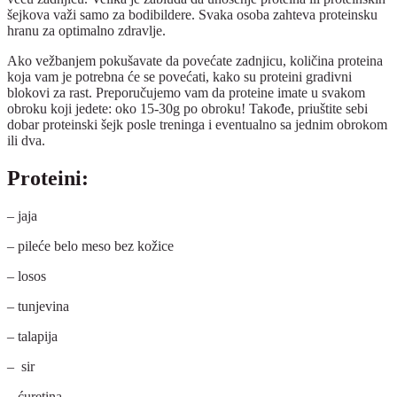
šejkova važi samo za bodibildere. Svaka osoba zahteva proteinsku
hranu za optimalno zdravlje.
Ako vežbanjem pokušavate da povećate zadnjicu, količina proteina
koja vam je potrebna će se povećati, kako su proteini gradivni
blokovi za rast. Preporučujemo vam da proteine imate u svakom
obroku koji jedete: oko 15-30g po obroku! Takođe, priuštite sebi
dobar proteinski šejk posle treninga i eventualno sa jednim obrokom
ili dva.
Proteini:
– jaja
– pileće belo meso bez kožice
– losos
– tunjevina
– talapija
– sir
– ćuretina