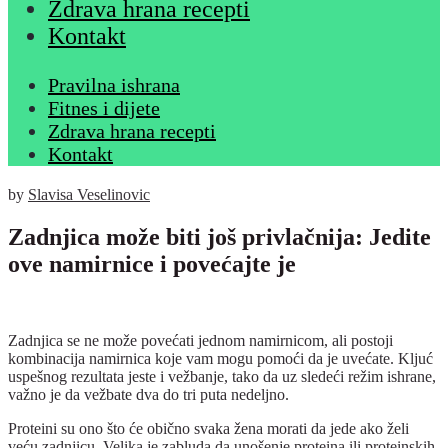
Zdrava hrana recepti
Kontakt
Pravilna ishrana
Fitnes i dijete
Zdrava hrana recepti
Kontakt
by
Slavisa Veselinovic
Zadnjica može biti još privlačnija: Jedite
ove namirnice i povećajte je
Zadnjica se ne može povećati jednom namirnicom, ali postoji
kombinacija namirnica koje vam mogu pomoći da je uvećate. Kljuć
uspešnog rezultata jeste i vežbanje, tako da uz sledeći režim ishrane,
važno je da vežbate dva do tri puta nedeljno.
Proteini su ono što će obično svaka žena morati da jede ako želi
veću zadnjicu. Velika je zabluda da unošenje proteina ili proteinskih