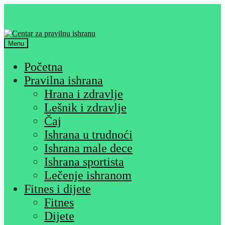
Skip
Skip
to
to
navigation
content
Menu
Početna
Pravilna ishrana
Hrana i zdravlje
Lešnik i zdravlje
Čaj
Ishrana u trudnoći
Ishrana male dece
Ishrana sportista
Lečenje ishranom
Fitnes i dijete
Fitnes
Dijete