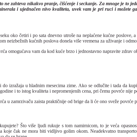
što ne zahteva nikakvo pranje, čišćenje i seckanje. Za mnoge je to je
nerala i ujednačen nivo kvaliteta, uvek vam je pri ruci i možete ga
seku oko četiri i po sata dnevno utroše na neplaćene kućne poslove, a
ikom neizbežnih kućnih poslova donela više vremena za uživanje i odmo
ovrća omogućava vam da kod kuće brzo i jednostavno napravite zdrav ob
do izražaja u hladnim mesecima zime. Ako se odlučite i tada da kupit
godine i to istog kvaliteta i nepromenjenih cena, pri čemu povrće nije
rća u zamrzivaču zaista praktičnije od brige da li će ono sveže povrće p
 kupujete? Što više ljudi rukuje s tom namirnicom, to je veća opasnost
nja koje čak ne mora biti vidljivo golim okom. Neadekvatno transport
vo da se hrane.