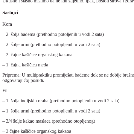
Ukusno i slasno mislimo da ne idu zajedno. Ipak, postoji sirova i zdrav
Sastojci
Kora
– 2. šolja badema (prethodno potoljenih u vodi 2 sata)
– 2. šolje urmi (prethodno potopljenih u vodi 2 sata)
– 2. čajne kašičice organskog kakaoa
– 1. čajna kašičica meda
Priprema: U multipraktiku promiješati bademe dok se ne dobije brašno, z
odgovarajućoj posudi.
Fil
– 1. šolja indijskih oraha (prethodno potopljenih u vodi 2 sata)
– 1. šolja urmi (prethodno potopljenih u vodi 2 sata)
– 3/4 šolje kakao maslaca (prethodno otopljenog)
– 3 čajne kašičice organskog kakaoa