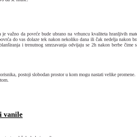
a je važno da povrće bude ubrano na vrhuncu kvaliteta hranljivih mat
ovrća do vas dolaze tek nakon nekoliko dana ili čak nedelja nakon br
blanširanja i trenutnog smrzavanja odvijaju se 2h nakon berbe čime 
korisnika, postoji slobodan prostor u kom mogu nastati velike promene
etom.
i vanile