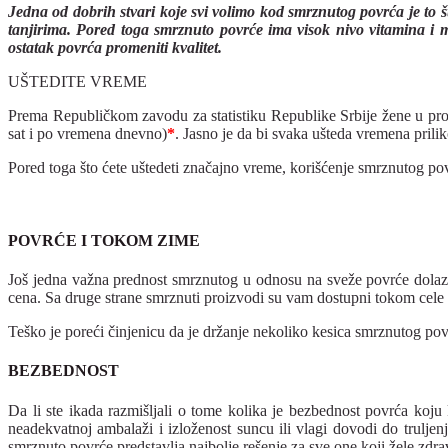
Jedna od dobrih stvari koje svi volimo kod smrznutog povrća je to 
tanjirima. Pored toga smrznuto povrće ima visok nivo vitamina i mi
ostatak povrća promeniti kvalitet.
UŠTEDITE VREME
Prema Republičkom zavodu za statistiku Republike Srbije žene u pro
sat i po vremena dnevno)
*
. Jasno je da bi svaka ušteda vremena pril
Pored toga što ćete uštedeti značajno vreme, korišćenje smrznutog p
POVRĆE I TOKOM ZIME
Još jedna važna prednost smrznutog u odnosu na sveže povrće dolazi 
cena. Sa druge strane smrznuti proizvodi su vam dostupni tokom cele 
Teško je poreći činjenicu da je držanje nekoliko kesica smrznutog pov
BEZBEDNOST
Da li ste ikada razmišljali o tome kolika je bezbednost povrća koju
neadekvatnoj ambalaži i izloženost suncu ili vlagi dovodi do trulje
smrznuto povrće predstavlja najbolje rešenje za sve one koji žele zdra