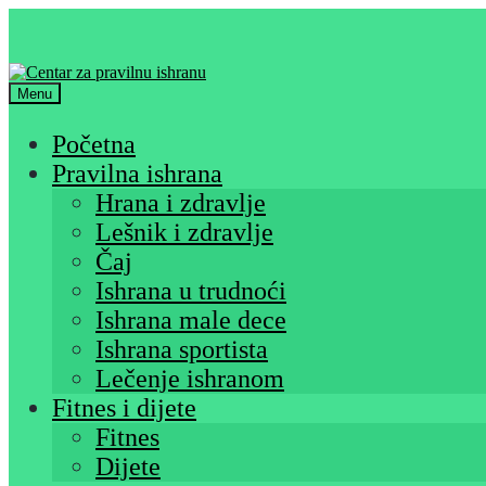
Skip
Skip
to
to
navigation
content
Menu
Početna
Pravilna ishrana
Hrana i zdravlje
Lešnik i zdravlje
Čaj
Ishrana u trudnoći
Ishrana male dece
Ishrana sportista
Lečenje ishranom
Fitnes i dijete
Fitnes
Dijete