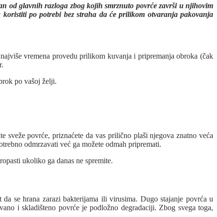
dan od glavnih razloga zbog kojih smrznuto povrće završi u njihovim
 koristiti po potrebi bez straha da će prilikom otvaranja pakovanja
 najviše vremena provedu prilikom kuvanja i pripremanja obroka (čak
r.
rok po vašoj želji.
e sveže povrće, priznaćete da vas prilično plaši njegova znatno veća
 potrebno odmrzavati već ga možete odmah pripremati.
ropasti ukoliko ga danas ne spremite.
 da se hrana zarazi bakterijama ili virusima. Dugo stajanje povrća u
ovano i skladišteno povrće je podložno degradaciji. Zbog svega toga,