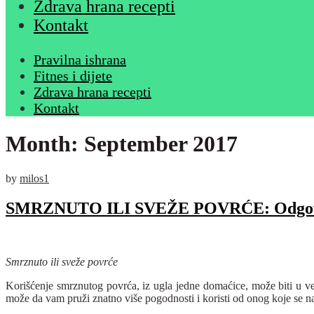
Zdrava hrana recepti
Kontakt
Pravilna ishrana
Fitnes i dijete
Zdrava hrana recepti
Kontakt
Month:
September 2017
by
milos1
SMRZNUTO ILI SVEŽE POVRĆE: Odgovor 
Smrznuto ili sveže povrće
Korišćenje smrznutog povrća, iz ugla jedne domaćice, može biti u ve
može da vam pruži znatno više pogodnosti i koristi od onog koje se n