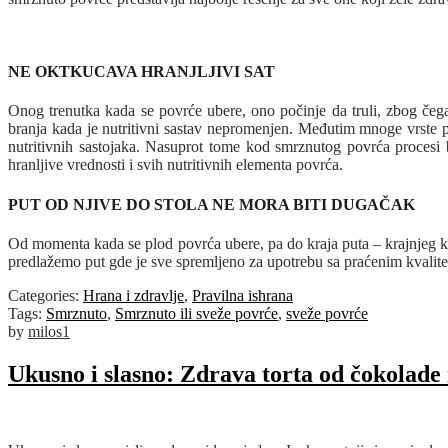
NE OKTKUCAVA HRANJLJIVI SAT
Onog trenutka kada se povrće ubere, ono počinje da truli, zbog čeg
branja kada je nutritivni sastav nepromenjen. Međutim mnoge vrste p
nutritivnih sastojaka. Nasuprot tome kod smrznutog povrća procesi 
hranljive vrednosti i svih nutritivnih elementa povrća.
PUT OD NJIVE DO STOLA NE MORA BITI DUGAČAK
Od momenta kada se plod povrća ubere, pa do kraja puta – krajnjeg 
predlažemo put gde je sve spremljeno za upotrebu sa praćenim kvalit
Categories:
Hrana i zdravlje
,
Pravilna ishrana
Tags:
Smrznuto
,
Smrznuto ili sveže povrće
,
sveže povrće
by
milos1
Ukusno i slasno: Zdrava torta od čokolade 