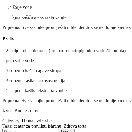
– 1/4 šolje vode
– 1. čajna kašičica ekstrakta vanile
Priprema: Sve sastojke promiješati u blender dok se ne dobije kremasta
Preliv
– 2. šolje indijskih oraha (prethodno potopljenih u vodi 20 minuta)
– pola šolje vode
– 5 supenih kašika agave sirupa
– 3 supene kašike kokosovog ulja
– 1. supena kašika ekstrakta vanile
Priprema: Sve sastojke promiješati u blender dok se ne dobije kremasta 
Izvor: Budite zdravi
Category:
Hrana i zdravlje
Tags:
centar za pravilnu ishranu
,
Zdrava torta
Search