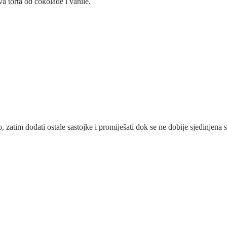
a torta od čokolade i vanile.
atim dodati ostale sastojke i promiješati dok se ne dobije sjedinjena smj