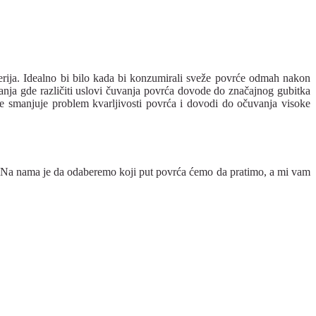
erija. Idealno bi bilo kada bi konzumirali sveže povrće odmah nakon
anja gde različiti uslovi čuvanja povrća dovode do značajnog gubitka
se smanjuje problem kvarljivosti povrća i dovodi do očuvanja visoke
. Na nama je da odaberemo koji put povrća ćemo da pratimo, a mi vam