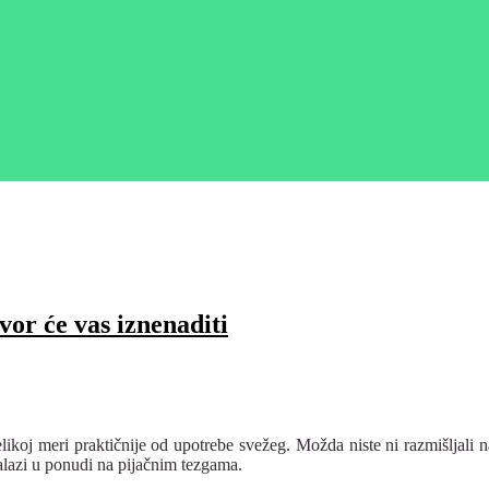
će vas iznenaditi
likoj meri praktičnije od upotrebe svežeg. Možda niste ni razmišljal
alazi u ponudi na pijačnim tezgama.