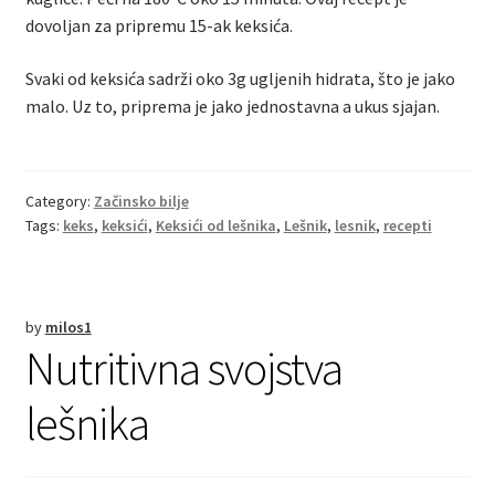
dovoljan za pripremu 15-ak keksića.
Svaki od keksića sadrži oko 3g ugljenih hidrata, što je jako
malo. Uz to, priprema je jako jednostavna a ukus sjajan.
Category:
Začinsko bilje
Tags:
keks
,
keksići
,
Keksići od lešnika
,
Lešnik
,
lesnik
,
recepti
by
milos1
Nutritivna svojstva
lešnika