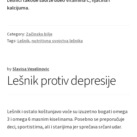
kalcijuma.
Category:
Začinsko bilje
Tags:
Lešnik
,
nutritivna svojstva lešnika
by
Slavisa Veselinovic
Lešnik protiv depresije
Lešnik i ostalo koštunjavo voće su izuzetno bogati omega
3 i omega 6 masnim kiselinama. Posebno se preporučuje
deci, sportistima, ali i starijima jer sprečava srčani udar.