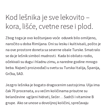
Kod lešnika je sve lekovito –
kora, lišće, cvetne rese i plod.
Zbog toga je ovo koštunjavo voće oduvek bilo omiljeno,
naročito u doba Rimljana. Oni su lesku i kultivisali, pošto je
na ove prostore doneta sa severne obale Turske. Smatralo
se da je lešnik simbol mudrosti. Kada bi obilato rodio,
očekivali su dugu i hladnu zimu, a naredne godine mnogo
beba. Najveći proizvođači u svetu su Turska Italija, Španija,
Grčka, SAD.
Jezgro lešnika je bogato dragocenim sastojcima. Ulja ima
čak 70 procenata, a u većim količinama prisutne su
belančevine ugljeni hidrati, šećer… Sadrži i vitamine B
grupe. Ako se unose u dovoljnoj količini, sprečavaju