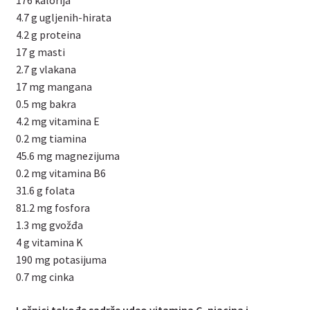
176 kalorija
4.7 g ugljenih-hirata
4.2 g proteina
17 g masti
2.7 g vlakana
17 mg mangana
0.5 mg bakra
4.2 mg vitamina E
0.2 mg tiamina
45.6 mg magnezijuma
0.2 mg vitamina B6
31.6 g folata
81.2 mg fosfora
1.3 mg gvožđa
4 g vitamina K
190 mg potasijuma
0.7 mg cinka
Lešnici takođe sadrže udeo vitamina C, njacina i