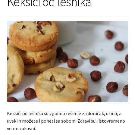
Keksići od lešnika
Kontakt
Keksići od lešnika su zgodno rešenje za doručak, užinu, a
uvek ih možete i poneti sa sobom. Zdravi su i istovremeno
veoma ukusni.