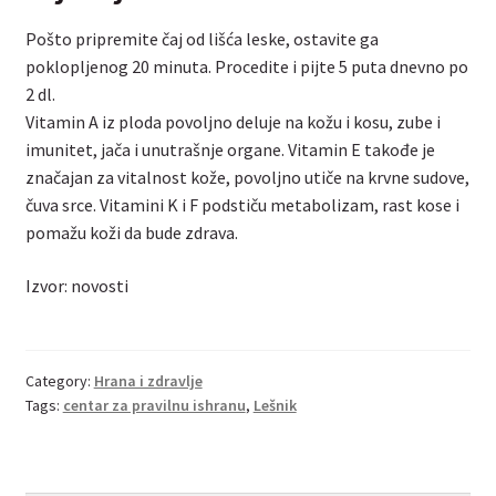
Pošto pripremite čaj od lišća leske, ostavite ga
poklopljenog 20 minuta. Procedite i pijte 5 puta dnevno po
2 dl.
Vitamin A iz ploda povoljno deluje na kožu i kosu, zube i
imunitet, jača i unutrašnje organe. Vitamin E takođe je
značajan za vitalnost kože, povoljno utiče na krvne sudove,
čuva srce. Vitamini K i F podstiču metabolizam, rast kose i
pomažu koži da bude zdrava.
Izvor: novosti
Category:
Hrana i zdravlje
Tags:
centar za pravilnu ishranu
,
Lešnik