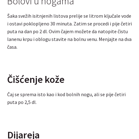
Bolovi u nogama
Šaka svežih isitnjenih listova prelije se litrom ključale vode
i ostavi poklopljeno 30 minuta. Zatim se procedi i pije četiri
puta na dan po 2 dl. Ovim čajem možete da natopite čistu
lanenu krpu i oblogu stavite na bolnu venu. Menjajte na dva
časa.
Čišćenje kože
Čaj se sprema isto kao i kod bolnih nogu, ali se pije četiri
puta po 2,5 dl.
Dijareja