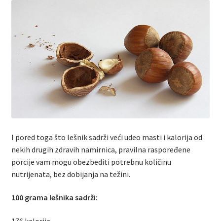
I pored toga što lešnik sadrži veći udeo masti i kalorija od
nekih drugih zdravih namirnica, pravilna raspoređene
porcije vam mogu obezbediti potrebnu količinu
nutrijenata, bez dobijanja na težini.
100 grama lešnika sadrži: