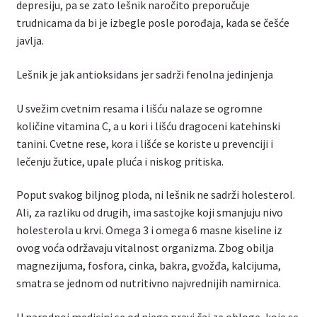
depresiju, pa se zato lešnik naročito preporučuje
trudnicama da bi je izbegle posle porođaja, kada se češće
javlja.
Lešnik je jak antioksidans jer sadrži fenolna jedinjenja
U svežim cvetnim resama i lišću nalaze se ogromne
količine vitamina C, a u kori i lišću dragoceni katehinski
tanini. Cvetne rese, kora i lišće se koriste u prevenciji i
lečenju žutice, upale pluća i niskog pritiska.
Poput svakog biljnog ploda, ni lešnik ne sadrži holesterol.
Ali, za razliku od drugih, ima sastojke koji smanjuju nivo
holesterola u krvi. Omega 3 i omega 6 masne kiseline iz
ovog voća održavaju vitalnost organizma. Zbog obilja
magnezijuma, fosfora, cinka, bakra, gvožđa, kalcijuma,
smatra se jednom od nutritivno najvrednijih namirnica.