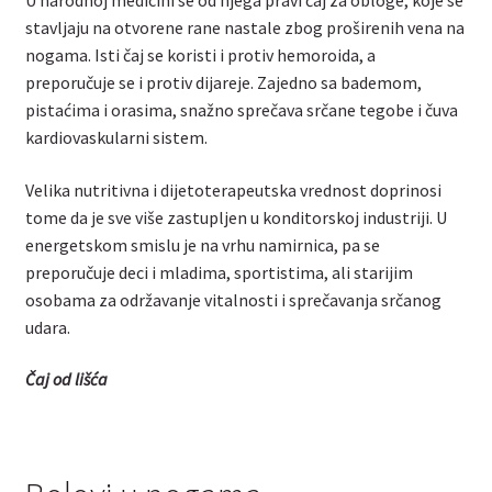
U narodnoj medicini se od njega pravi čaj za obloge, koje se
stavljaju na otvorene rane nastale zbog proširenih vena na
nogama. Isti čaj se koristi i protiv hemoroida, a
preporučuje se i protiv dijareje. Zajedno sa bademom,
pistaćima i orasima, snažno sprečava srčane tegobe i čuva
kardiovaskularni sistem.
Velika nutritivna i dijetoterapeutska vrednost doprinosi
tome da je sve više zastupljen u konditorskoj industriji. U
energetskom smislu je na vrhu namirnica, pa se
preporučuje deci i mladima, sportistima, ali starijim
osobama za održavanje vitalnosti i sprečavanja srčanog
udara.
Čaj od lišća