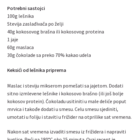
Potrebni sastojci
100g lešnika
Stevija zaslađivača po želji
40g kokosovog brašna ili kokosovog proteina
1 jaje
60g maslaca
30g čokolade sa preko 70% kakao udela
Keksići od lešnika priprema
Maslac i steviju mikserom pomešati sa jajetom. Dodati
sitno izmlevene lešnike i kokosovo brašno (ili još bolje
kokosov protein). Čokoladu usitiniti u male deliće poput
mrvica i takođe dodati u smesu. Celu smesu sjediniti,
umotati u foliju i staviti u frižider na otprilike sat vremena.
Nakon sat vremena izvaditi smesu iz frižidera i napraviti
kuglice. Peći na 180°C oko 15 minuta. Ovaj recept je