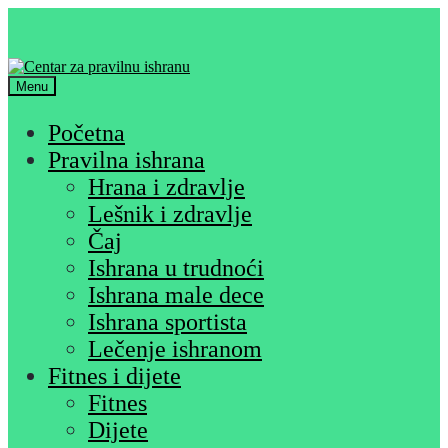
Skip
Skip
to
to
navigation
content
Menu
Početna
Pravilna ishrana
Hrana i zdravlje
Lešnik i zdravlje
Čaj
Ishrana u trudnoći
Ishrana male dece
Ishrana sportista
Lečenje ishranom
Fitnes i dijete
Fitnes
Dijete