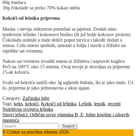
60g maslaca
30g čokolade sa preko 70% kakao udela
Keksići od lešnika priprema
Maslac i steviju mikserom pomešati sa jajetom. Dodati sitno
izmlevene lešnike i kokosovo brašno (ili još bolje kokosov protein).
Čokoladu usitiniti u male deliće poput mrvica i takođe dodati u
smesu. Celu smesu sjediniti, umotati u foliju i staviti u frižider na
otprilike sat vremena.
Nakon sat vremena izvaditi smesu iz frižidera i napraviti kuglice.
Peći na 180°C oko 15 minuta. Ovaj recept je dovoljan za pripremu
15-ak keksića.
Svaki od keksića sadrži oko 3g ugljenih hidrata, što je jako malo. Uz
to, priprema je jako jednostavna a ukus sjajan.
Category:
Začinsko bilje
Tags:
keks
,
keksići
,
Keksići od lešnika
,
Lešnik
,
lesnik
,
recepti
Post
Previous
Nutritivna svojstva lešnika
post:
Next
Sirovi lešnici: Odličan izvor vitamina B, E, folne kiseline i zdravih
navigation
post:
masnoća
Search
for:
© Centar za pravilnu ishranu 2026