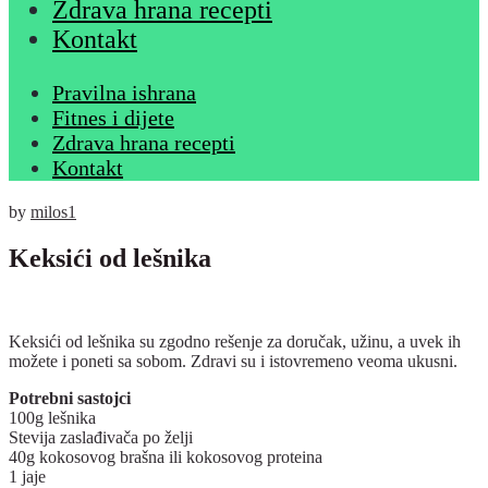
Zdrava hrana recepti
Kontakt
Pravilna ishrana
Fitnes i dijete
Zdrava hrana recepti
Kontakt
by
milos1
Keksići od lešnika
Keksići od lešnika su zgodno rešenje za doručak, užinu, a uvek ih
možete i poneti sa sobom. Zdravi su i istovremeno veoma ukusni.
Potrebni sastojci
100g lešnika
Stevija zaslađivača po želji
40g kokosovog brašna ili kokosovog proteina
1 jaje