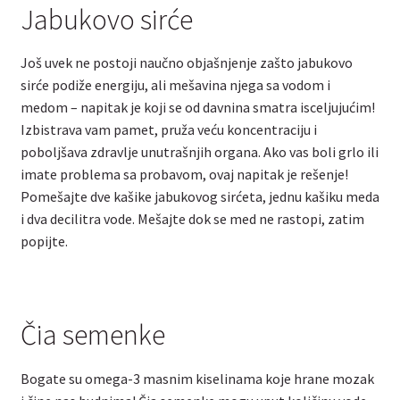
Jabukovo sirće
Još uvek ne postoji naučno objašnjenje zašto jabukovo
sirće podiže energiju, ali mešavina njega sa vodom i
medom – napitak je koji se od davnina smatra isceljujućim!
Izbistrava vam pamet, pruža veću koncentraciju i
poboljšava zdravlje unutrašnjih organa. Ako vas boli grlo ili
imate problema sa probavom, ovaj napitak je rešenje!
Pomešajte dve kašike jabukovog sirćeta, jednu kašiku meda
i dva decilitra vode. Mešajte dok se med ne rastopi, zatim
popijte.
Čia semenke
Bogate su omega-3 masnim kiselinama koje hrane mozak