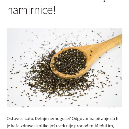
Kontakt
namirnice!
Ostavite kafu. Deluje nemoguće? Odgovor na pitanje da li
je kafa zdrava i koliko još uvek nije pronađen. Međutim,