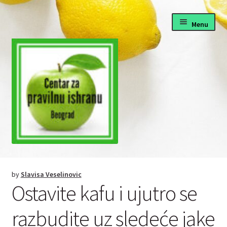
Skip
Skip
Menu
to
to
navigation
content
Pravilna ishrana
by
Slavisa Veselinovic
Fitnes i dijete
Ostavite kafu i ujutro se
Zdrava hrana recepti
razbudite uz sledeće jake