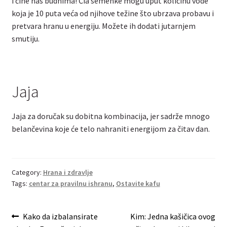
i čine nas budnima! Čia semenke mogu uput količinu vode
koja je 10 puta veća od njihove težine što ubrzava probavu i
pretvara hranu u energiju. Možete ih dodati jutarnjem
smutiju.
Jaja
Jaja za doručak su dobitna kombinacija, jer sadrže mnogo
belančevina koje će telo nahraniti energijom za čitav dan.
Category:
Hrana i zdravlje
Tags:
centar za pravilnu ishranu
,
Ostavite kafu
Post
Previous
Next
Kako da izbalansirate
Kim: Jedna kašičica ovog