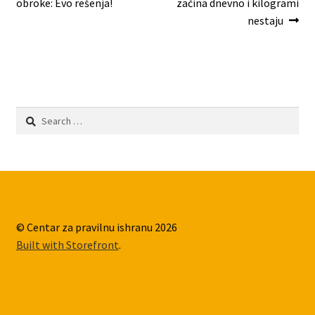
post:
post:
obroke: Evo rešenja!
začina dnevno i kilogrami
navigation
nestaju
Search
for:
© Centar za pravilnu ishranu 2026
Built with Storefront
.