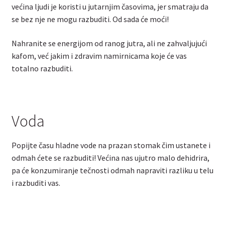
većina ljudi je koristi u jutarnjim časovima, jer smatraju da
se bez nje ne mogu razbuditi. Od sada će moći!
Nahranite se energijom od ranog jutra, ali ne zahvaljujući
kafom, već jakim i zdravim namirnicama koje će vas
totalno razbuditi.
Voda
Popijte času hladne vode na prazan stomak čim ustanete i
odmah ćete se razbuditi! Većina nas ujutro malo dehidrira,
pa će konzumiranje tečnosti odmah napraviti razliku u telu
i razbuditi vas.