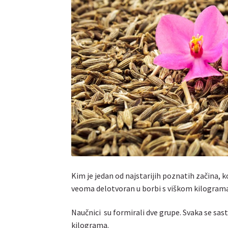
Kim je jedan od najstarijih poznatih začina, ko
veoma delotvoran u borbi s viškom kilograma
Naučnici su formirali dve grupe. Svaka se sas
kilograma.