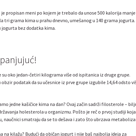
pi je propisan meni po kojem je trebalo da unose 500 kalorija manje
jela tri grama kima u prahu dnevno, umešanog u 140 grama jogurta.
u jogurta bez dodatka kima.
apanjujuć!
 su oko jedan-četiri kilograma više od ispitanica iz druge grupe.
u obzir podatak da su učesnice iz prve grupe izgubile 14,64 odsto vi
amo jedne kašičice kima na dan? Ovaj začin sadrži filosterole – bilj
žavanja holesterola u organizmu. Pošto je reč o prvoj studiji koja
u, naučnici smatraju da se to dešava i zato što ubrzava metaboliz
na kilažu? Budući da običan jogurt i nije baš najbolja ideja za