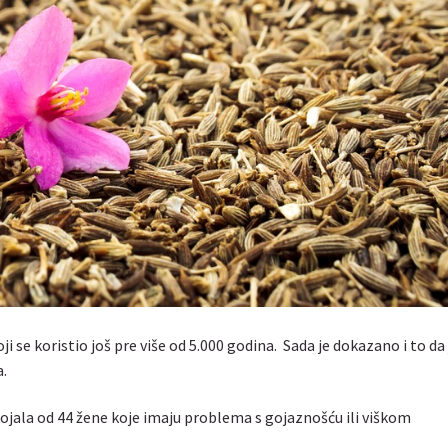
ji se koristio još pre više od 5.000 godina. Sada je dokazano i to da 
.
tojala od 44 žene koje imaju problema s gojaznošću ili viškom