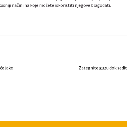
niji načini na koje možete iskoristiti njegove blagodati.
Next
će jake
Zategnite guzu dok sedit
post: