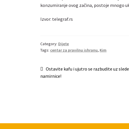
konzumiranje ovog začina, postoje mnogo ukus
Izvor: telegraf.rs
Category:
Dijete
Tags:
centar za pravilnu ishranu
,
Kim
Post
Previous
Ostavite kafu i ujutro se razbudite uz slede
post:
namirnice!
navigation