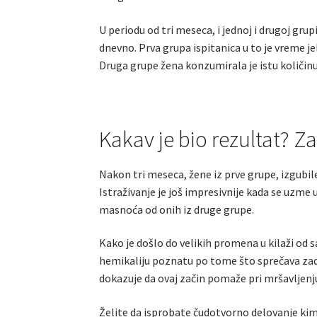
U periodu od tri meseca, i jednoj i drugoj gru
dnevno. Prva grupa ispitanica u to je vreme 
Druga grupe žena konzumirala je istu količin
Kakav je bio rezultat? Z
Nakon tri meseca, žene iz prve grupe, izgubile
Istraživanje je još impresivnije kada se uzme 
masnoća od onih iz druge grupe.
Kako je došlo do velikih promena u kilaži od s
hemikaliju poznatu po tome što sprečava zadr
dokazuje da ovaj začin pomaže pri mršavljenj
Želite da isprobate čudotvorno delovanje kima 