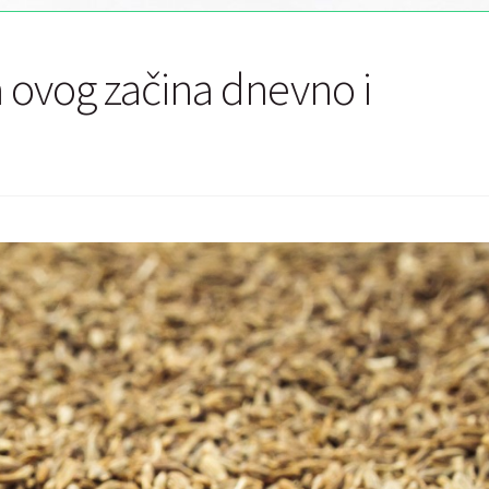
 ovog začina dnevno i