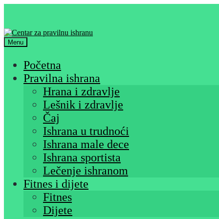
Skip
Skip
to
to
navigation
content
Menu
Početna
Pravilna ishrana
Hrana i zdravlje
Lešnik i zdravlje
Čaj
Ishrana u trudnoći
Ishrana male dece
Ishrana sportista
Lečenje ishranom
Fitnes i dijete
Fitnes
Dijete