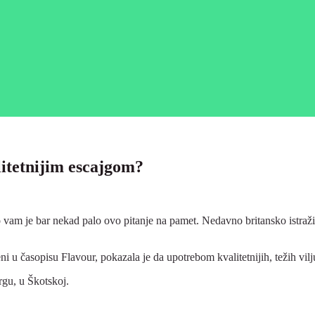
litetnijim escajgom?
 vam je bar nekad palo ovo pitanje na pamet. Nedavno britansko istraživ
ljeni u časopisu Flavour, pokazala je da upotrebom kvalitetnijih, težih v
rgu, u Škotskoj.