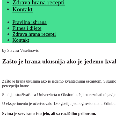
Zdrava hrana recepti
Kontakt
Pravilna ishrana
Fitnes i dijete
Zdrava hrana recepti
Kontakt
by
Slavisa Veselinovic
Zašto je hrana ukusnija ako je jedemo kva
Zašto je hrana ukusnija ako je jedemo kvalitetnijim escajgom. Sigurno
percepciju hrane.
Studija istraživača sa Univerziteta u Oksfordu, čiji su rezultati objav
U eksperimentu je učestvovalo 130 gostiju jednog restorana u Edinbu
Svima je servirano isto jelo, ali sa različitim priborom.