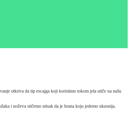
anje otkriva da tip escajga koji koristimo tokom jela utiče na našu
iljušaka i noževa stičemo utisak da je hrana koju jedemo ukusnija.