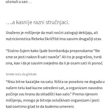
utonuli u san…
….a kasnije razni stručnjaci.
Uvaženo je mišljenje da mali noćni zalogaji debljaju, ali
nutricionistica Rebeka Skričfild ima sasvim drugačiji stav.
“Stalno čujem kako ljude bombarduju preporukama “Ne
sme se jesti nakon 8 sati naveče”. Ali to je pogrešno, tvrdi
ona, kao i da je sasvim svejedno da li je osam sati ili ponoć.
Smete noću da grickate
“Nisu bitne kazaljke na satu. Ništa se posebno ne događa u
našem telu kad kucne određeni sat, a organizam navodno
počinje svu hranu da skladišti kao salo.” Prema njenom
mišljenju, mnogo je bitnije osluškivati organizam i jesti
kad osetimo glad te da budemo umereni.