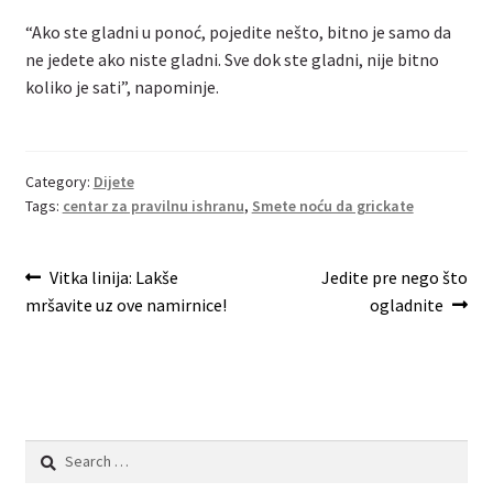
“Ako ste gladni u ponoć, pojedite nešto, bitno je samo da
ne jedete ako niste gladni. Sve dok ste gladni, nije bitno
koliko je sati”, napominje.
Category:
Dijete
Tags:
centar za pravilnu ishranu
,
Smete noću da grickate
Post
Previous
Next
Vitka linija: Lakše
Jedite pre nego što
post:
post:
mršavite uz ove namirnice!
ogladnite
navigation
Search
for: