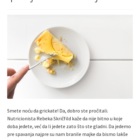
Kontakt
Smete noću da grickate! Da, dobro ste pročitali.
Nutricionista Rebeka Skričfild kaže da nije bitno u koje
doba jedete, već da li jedete zato što ste gladni. Da jedemo
pre spavanja najpre su nam branile majke da bismo lakše