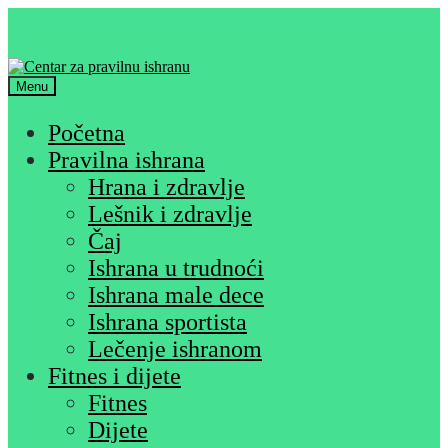
Skip
Skip
to
to
navigation
content
Menu
Početna
Pravilna ishrana
Hrana i zdravlje
Lešnik i zdravlje
Čaj
Ishrana u trudnoći
Ishrana male dece
Ishrana sportista
Lečenje ishranom
Fitnes i dijete
Fitnes
Dijete