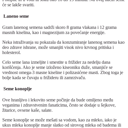
će se lakše svariti.
Laneno seme
Gram lanenog semena sadrži skoro 8 grama vlakana i 12 grama
masnih kiselina, kao i magnezijum za povećanje energije.
Neka istraživanja su pokazala da konzumiranje lanenog semena kao
deo zdrave ishrane, može smanjiti visok nivo krvnog pritiska i
holesterol.
Celo seme lana izmeljite i smestite u frižider za nedelju dana
korišćenja. Ako je seme izloženo kiseoniku duže, smanjiće se
vrednost omega-3 masne kiseline i polizasićene masti. Zbog toga je
bolje kada se čuvaju u frižideru ili zamrzivaču.
Seme konoplje
Ove hranljivo i lekovito seme počinje da bude omiljeno među
veganima i zdravstvenim fanaticima, često se dodaje u šejkove,
žitarice, ovsene kaše, salate.
Seme konoplje se može mešati sa vodom, kao za mleko, iako je
ukus mleka konoplje manje slatko od sirovog mleka od badema ili