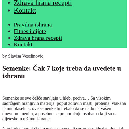
Zdrava hrana recepti
Kontakt
Pravilna ishrana
Fitnes i dijete
Zdrava hrana recepti
Kontakt
by
Slavisa Veselinovic
Semenke: Čak 7 koje treba da uvedete u
ishranu
Semenke se sve češće stavljaju u hleb, peciva… Sa visokim
sadržajem hranljivih materija, poput zdravih masti, proteina, vlakana
i aminokiselina, ove semenke bi trebalo da se nađu na vašem
dnevnom meniju, a posebno se preporučuju osobama koji su na
dijeteskom režimu ishrane.
Namirnice poput čia i papaje semena, ili susama su idealan dodatak