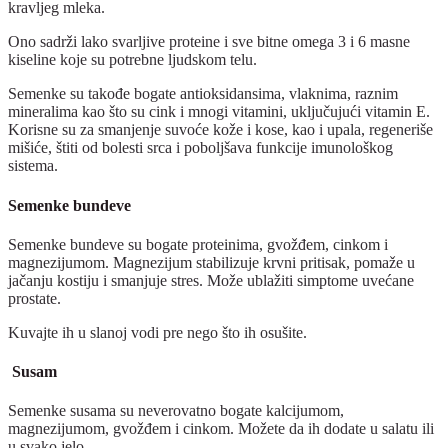
kravljeg mleka.
Ono sadrži lako svarljive proteine i sve bitne omega 3 i 6 masne
kiseline koje su potrebne ljudskom telu.
Semenke su takođe bogate antioksidansima, vlaknima, raznim
mineralima kao što su cink i mnogi vitamini, uključujući vitamin E.
Korisne su za smanjenje suvoće kože i kose, kao i upala, regeneriše
mišiće, štiti od bolesti srca i poboljšava funkcije imunološkog
sistema.
Semenke bundeve
Semenke bundeve su bogate proteinima, gvožđem, cinkom i
magnezijumom. Magnezijum stabilizuje krvni pritisak, pomaže u
jačanju kostiju i smanjuje stres. Može ublažiti simptome uvećane
prostate.
Kuvajte ih u slanoj vodi pre nego što ih osušite.
Susam
Semenke susama su neverovatno bogate kalcijumom,
magnezijumom, gvožđem i cinkom. Možete da ih dodate u salatu ili
u svako jelo.