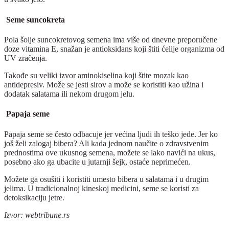
Seme suncokreta
Pola šolje suncokretovog semena ima više od dnevne preporučene
doze vitamina E, snažan je antioksidans koji štiti ćelije organizma od
UV zračenja.
Takođe su veliki izvor aminokiselina koji štite mozak kao
antidepresiv. Može se jesti sirov a može se koristiti kao užina i
dodatak salatama ili nekom drugom jelu.
Papaja seme
Papaja seme se često odbacuje jer većina ljudi ih teško jede. Jer ko
još želi zalogaj bibera? Ali kada jednom naučite o zdravstvenim
prednostima ove ukusnog semena, možete se lako navići na ukus,
posebno ako ga ubacite u jutarnji šejk, ostaće neprimećen.
Možete ga osušiti i koristiti umesto bibera u salatama i u drugim
jelima. U tradicionalnoj kineskoj medicini, seme se koristi za
detoksikaciju jetre.
Izvor: webtribune.rs