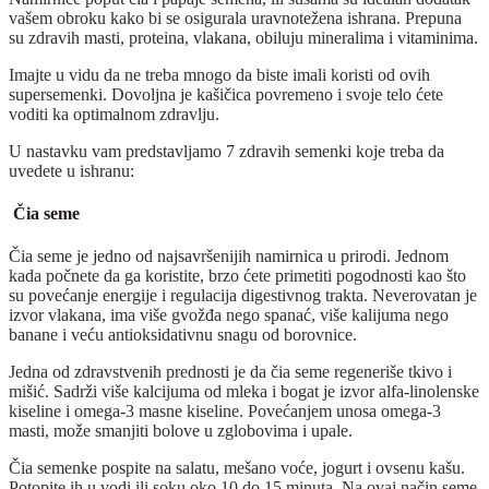
vašem obroku kako bi se osigurala uravnotežena ishrana. Prepuna
su zdravih masti, proteina, vlakana, obiluju mineralima i vitaminima.
Imajte u vidu da ne treba mnogo da biste imali koristi od ovih
supersemenki. Dovoljna je kašičica povremeno i svoje telo ćete
voditi ka optimalnom zdravlju.
U nastavku vam predstavljamo 7 zdravih semenki koje treba da
uvedete u ishranu:
Čia seme
Čia seme je jedno od najsavršenijih namirnica u prirodi. Jednom
kada počnete da ga koristite, brzo ćete primetiti pogodnosti kao što
su povećanje energije i regulacija digestivnog trakta. Neverovatan je
izvor vlakana, ima više gvožđa nego spanać, više kalijuma nego
banane i veću antioksidativnu snagu od borovnice.
Jedna od zdravstvenih prednosti je da čia seme regeneriše tkivo i
mišić. Sadrži više kalcijuma od mleka i bogat je izvor alfa-linolenske
kiseline i omega-3 masne kiseline. Povećanjem unosa omega-3
masti, može smanjiti bolove u zglobovima i upale.
Čia semenke pospite na salatu, mešano voće, jogurt i ovsenu kašu.
Potopite ih u vodi ili soku oko 10 do 15 minuta. Na ovaj način seme