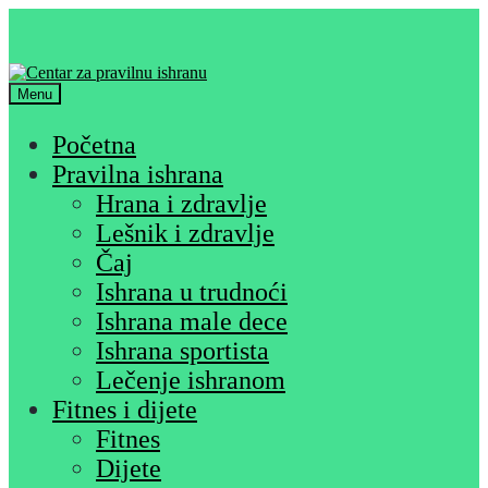
Skip
Skip
to
to
navigation
content
Menu
Početna
Pravilna ishrana
Hrana i zdravlje
Lešnik i zdravlje
Čaj
Ishrana u trudnoći
Ishrana male dece
Ishrana sportista
Lečenje ishranom
Fitnes i dijete
Fitnes
Dijete