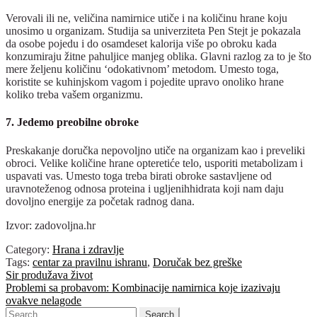
Verovali ili ne, veličina namirnice utiče i na količinu hrane koju
unosimo u organizam. Studija sa univerziteta Pen Stejt je pokazala
da osobe pojedu i do osamdeset kalorija više po obroku kada
konzumiraju žitne pahuljice manjeg oblika. Glavni razlog za to je što
mere željenu količinu ‘odokativnom’ metodom. Umesto toga,
koristite se kuhinjskom vagom i pojedite upravo onoliko hrane
koliko treba vašem organizmu.
7. Jedemo preobilne obroke
Preskakanje doručka nepovoljno utiče na organizam kao i preveliki
obroci. Velike količine hrane opteretiće telo, usporiti metabolizam i
uspavati vas. Umesto toga treba birati obroke sastavljene od
uravnoteženog odnosa proteina i ugljenihhidrata koji nam daju
dovoljno energije za početak radnog dana.
Izvor: zadovoljna.hr
Category:
Hrana i zdravlje
Tags:
centar za pravilnu ishranu
,
Doručak bez greške
Post
Previous
Sir produžava život
post:
Next
Problemi sa probavom: Kombinacije namirnica koje izazivaju
navigation
post:
ovakve nelagode
Search