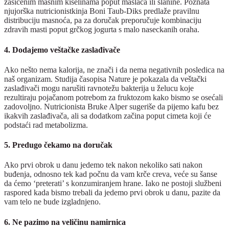
zasićenim masnim kiselinama poput maslaca ili slanine. Poznata
njujorška nutricionistkinja Boni Taub-Diks predlaže pravilnu
distribuciju masnoća, pa za doručak preporučuje kombinaciju
zdravih masti poput grčkog jogurta s malo naseckanih oraha.
4. Dodajemo veštačke zaslađivače
Ako nešto nema kalorija, ne znači i da nema negativnih posledica na
naš organizam. Studija časopisa Nature je pokazala da veštački
zaslađivači mogu narušiti ravnotežu bakterija u želucu koje
rezultiraju pojačanom potrebom za fruktozom kako bismo se osećali
zadovoljno. Nutricionista Bruke Alper sugeriše da pijemo kafu bez
ikakvih zaslađivača, ali sa dodatkom začina poput cimeta koji će
podstaći rad metabolizma.
5. Predugo čekamo na doručak
Ako prvi obrok u danu jedemo tek nakon nekoliko sati nakon
buđenja, odnosno tek kad počnu da vam krče creva, veće su šanse
da ćemo ‘preterati’ s konzumiranjem hrane. Iako ne postoji službeni
raspored kada bismo trebali da jedemo prvi obrok u danu, pazite da
vam telo ne bude izgladnjeno.
6. Ne pazimo na veličinu namirnica