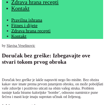
Zdrava hrana recepti
Kontakt
Pravilna ishrana
Fitnes i dijete
Zdrava hrana recepti
Kontakt
by
Slavisa Veselinovic
Doručak bez greške: Izbegavajte ove
stvari tokom prvog obroka
Doručak bez greške je lakše napraviti nego što mislite. Bez obzira
kakav stav imate prema prvom jutarnjem obroku, on može poboljšati
vaše zdravlje i pozitivno uticati na obim vašeg struka. Problem
nastaje kada biramo kalorijske ‘bombe’, odnosno namirnice pune
šećera i masti koje imaju suprotan učinak od željenog.