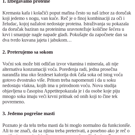
1. Izbegavamo proteine
Kremasta kafa i kolačići poput mafina često su naš izbor za doručak
koji jedemo s nogu, van kuće. Reč je o finoj kombinaciji za oči i
želudac, kojoj nažalost nedostaje proteina. Istraživanja su pokazala
da doručak baziran na proteinima uravnotežuje količine šećera u
krvi i smanjuje nagle napade gladi. Pokušajte da započnete dan sa
dva tvrdo kuvana jajeta i jabukom…
2. Preterujemo sa sokom
Voćni sok može biti odličan izvor vitamina i minerala, ali nije
alternativa konzumaciji voća. Poređenja radi, jedna prosečna
narandža ima oko šezdeset kalorija dok čaša soka od istog voća
gotovo dvostruko više. Pritom treba napomenuti i da u soku
nedostaju vlakna, kojih ima u prirodnom voću. Nova studija
objavljena u časopisu Appetitepokazala je i da osobe koje piju
mnogo soka imaju veći krvni pritisak od onih koji to čine tek
povremeno.
3. Jedemo pogrešne masti
Poznato je da telu treba masti da bi moglo normalno da funkcioniše.
Ali to ne znači, da sa njima treba preterivati, a posebno ako je reč o