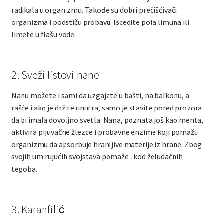
radikala u organizmu. Takođe su dobri prečišćivači
organizma i podstiču probavu. Iscedite pola limuna ili
limete u flašu vode.
2. Sveži listovi nane
Nanu možete i sami da uzgajate u bašti, na balkonu, a
rašće i ako je držite unutra, samo je stavite pored prozora
da bi imala dovoljno svetla. Nana, poznata još kao menta,
aktivira pljuvačne žlezde i probavne enzime koji pomažu
organizmu da apsorbuje hranljive materije iz hrane. Zbog
svojih umirujućih svojstava pomaže i kod želudačnih
tegoba.
3. Karanfilić