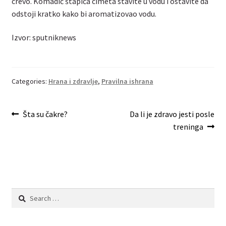
crevo. Komadić štapića cimeta stavite u vodu i ostavite da
odstoji kratko kako bi aromatizovao vodu.
Izvor: sputniknews
Categories:
Hrana i zdravlje
,
Pravilna ishrana
Post
Previous
Next
Šta su čakre?
Da li je zdravo jesti posle
post:
post:
treninga
navigation
Search
for: