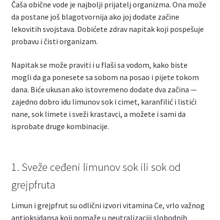
Čaša obične vode je najbolji prijatelj organizma. Ona može
da postane još blagotvornija ako joj dodate začine
lekovitih svojstava. Dobićete zdrav napitak koji pospešuje
probavu i čisti organizam.
Napitak se može praviti i u flaši sa vodom, kako biste
mogli da ga ponesete sa sobom na posao i pijete tokom
dana. Biće ukusan ako istovremeno dodate dva začina —
zajedno dobro idu limunov sok i cimet, karanfilić i listići
nane, sok limete i sveži krastavci, a možete i sami da
isprobate druge kombinacije.
1. Sveže ceđeni limunov sok ili sok od
grejpfruta
Limun i grejpfrut su odlični izvori vitamina Ce, vrlo važnog
antioksidansa koji pomaže u neutralizaciji slobodnih