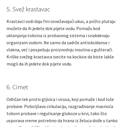
5. Svež krastavac
Krastavci vodi daju fini osvežavajući ukus, a pošto plutaju
možete da ih jedete dok pijete vodu. Pomažu kod
uklanjanja toksina iz probavnog sistema i snabdevaju
organizam vodom. Ne samo da sadrže antioksidanse i
vlakna, već i pospešuju proizvodnju insulina u gušterači.
Kriške svežeg krastavca isecite na kockice da biste lakše
mogli da ih jedete dok pijete vodu.
6. Cimet
Odličan lek protiv gljivica i virusa, koji pomaže i kod loše
probave. Poboljšava cirkulaciju, razgrađivanje masnoća
tokom probave i regulisanje glukoze u krvi, tako što
usporava vreme potrebno da hrana iz želuca dođe u tanko