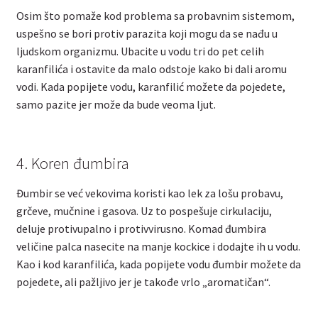
Osim što pomaže kod problema sa probavnim sistemom,
uspešno se bori protiv parazita koji mogu da se nađu u
ljudskom organizmu. Ubacite u vodu tri do pet celih
karanfilića i ostavite da malo odstoje kako bi dali aromu
vodi. Kada popijete vodu, karanfilić možete da pojedete,
samo pazite jer može da bude veoma ljut.
4. Koren đumbira
Đumbir se već vekovima koristi kao lek za lošu probavu,
grčeve, mučnine i gasova. Uz to pospešuje cirkulaciju,
deluje protivupalno i protivvirusno. Komad đumbira
veličine palca nasecite na manje kockice i dodajte ih u vodu.
Kao i kod karanfilića, kada popijete vodu đumbir možete da
pojedete, ali pažljivo jer je takođe vrlo „aromatičan“.