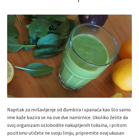
Kontakt
Napitak za mršavljenje od đumbira i spanaća kao što samo
ime kaže bazira se na ove dve namirnice. Ukoliko želite da
svoj organizam oslobodite nakupljenih toksina, i pritom
pozitivno utičete ne svoju liniju, pripremite ovaj ukusan