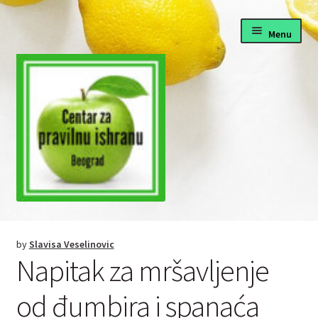
Skip
Skip
Menu
to
to
navigation
content
Pravilna ishrana
by
Slavisa Veselinovic
Fitnes i dijete
Napitak za mršavljenje
Zdrava hrana recepti
od đumbira i spanaća