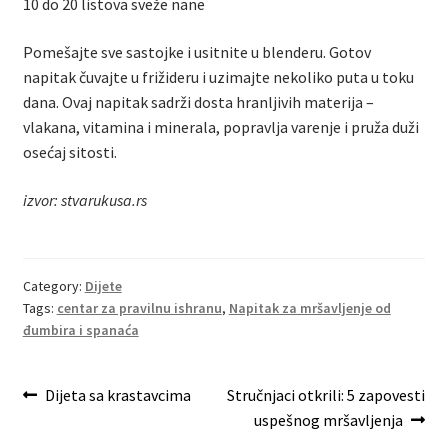
10 do 20 listova sveže nane
Pomešajte sve sastojke i usitnite u blenderu. Gotov
napitak čuvajte u frižideru i uzimajte nekoliko puta u toku
dana. Ovaj napitak sadrži dosta hranljivih materija –
vlakana, vitamina i minerala, popravlja varenje i pruža duži
osećaj sitosti.
izvor: stvarukusa.rs
Category:
Dijete
Tags:
centar za pravilnu ishranu
,
Napitak za mršavljenje od
đumbira i spanaća
Post
Previous
Next
Dijeta sa krastavcima
Stručnjaci otkrili: 5 zapovesti
post:
post:
uspešnog mršavljenja
navigation