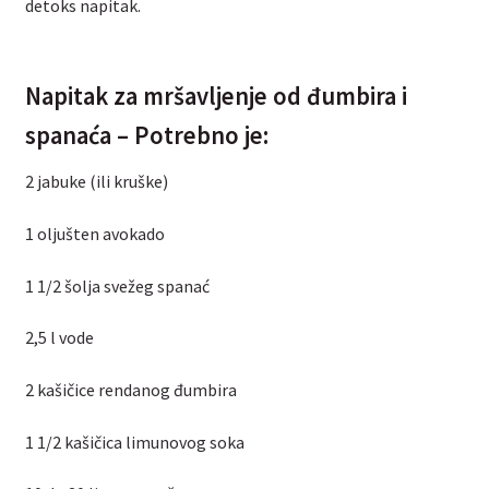
detoks napitak.
Napitak za mršavljenje od đumbira i
spanaća – Potrebno je:
2 jabuke (ili kruške)
1 oljušten avokado
1 1/2 šolja svežeg spanać
2,5 l vode
2 kašičice rendanog đumbira
1 1/2 kašičica limunovog soka