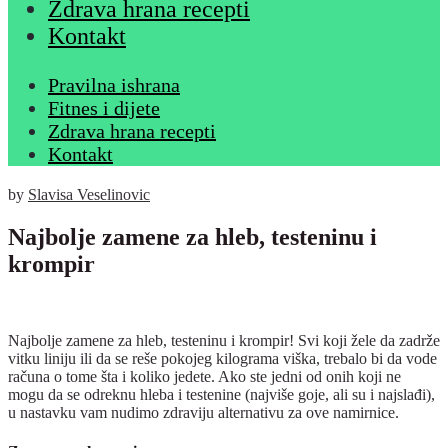
Zdrava hrana recepti
Kontakt
Pravilna ishrana
Fitnes i dijete
Zdrava hrana recepti
Kontakt
by
Slavisa Veselinovic
Najbolje zamene za hleb, testeninu i
krompir
Najbolje zamene za hleb, testeninu i krompir! Svi koji žele da zadrže
vitku liniju ili da se reše pokojeg kilograma viška, trebalo bi da vode
računa o tome šta i koliko jedete. Ako ste jedni od onih koji ne
mogu da se odreknu hleba i testenine (najviše goje, ali su i najslađi),
u nastavku vam nudimo zdraviju alternativu za ove namirnice.