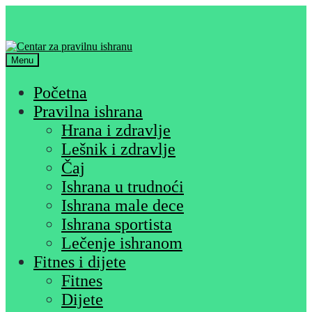
Skip
Skip
to
to
navigation
content
Menu
Početna
Pravilna ishrana
Hrana i zdravlje
Lešnik i zdravlje
Čaj
Ishrana u trudnoći
Ishrana male dece
Ishrana sportista
Lečenje ishranom
Fitnes i dijete
Fitnes
Dijete