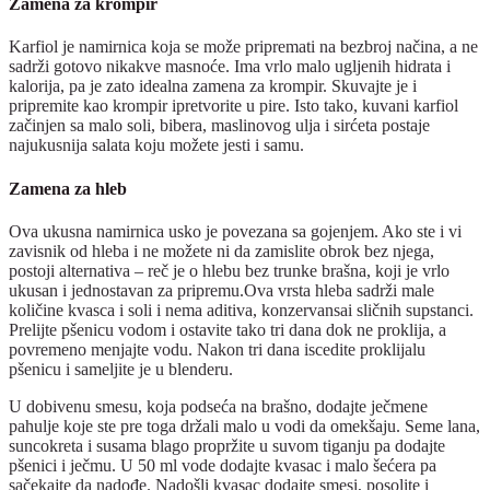
Zamena za krompir
Karfiol je namirnica koja se može pripremati na bezbroj načina, a ne
sadrži gotovo nikakve masnoće. Ima vrlo malo ugljenih hidrata i
kalorija, pa je zato idealna zamena za krompir. Skuvajte je i
pripremite kao krompir ipretvorite u pire. Isto tako, kuvani karfiol
začinjen sa malo soli, bibera, maslinovog ulja i sirćeta postaje
najukusnija salata koju možete jesti i samu.
Zamena za hleb
Ova ukusna namirnica usko je povezana sa gojenjem. Ako ste i vi
zavisnik od hleba i ne možete ni da zamislite obrok bez njega,
postoji alternativa – reč je o hlebu bez trunke brašna, koji je vrlo
ukusan i jednostavan za pripremu.Ova vrsta hleba sadrži male
količine kvasca i soli i nema aditiva, konzervansai sličnih supstanci.
Prelijte pšenicu vodom i ostavite tako tri dana dok ne proklija, a
povremeno menjajte vodu. Nakon tri dana iscedite proklijalu
pšenicu i sameljite je u blenderu.
U dobivenu smesu, koja podseća na brašno, dodajte ječmene
pahulje koje ste pre toga držali malo u vodi da omekšaju. Seme lana,
suncokreta i susama blago propržite u suvom tiganju pa dodajte
pšenici i ječmu. U 50 ml vode dodajte kvasac i malo šećera pa
sačekajte da nadođe. Nadošli kvasac dodajte smesi, posolite i