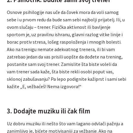
Osnove psihilogije nas uče da čovek mora da voli samog
sebe i u prvom redu da bude sam sebi najbolji prijatelj. Ili, u
ovom slučaju – trener. Fizička aktivnost ili bavljenje
sportom je, uz pravilnu ishranu, glavni razlog vitke linije i
borac protiv stresa, lošeg raspoloženja i mnogih bolesti.
Ako na trenigu nemate adekvatnog trenera, ili bi vam
zatrebao jedan da vas prisili uopšte da dođete na trening,
postanite sam svoj trener. Zamislite šta biste voleli da
vam trener sada kaže, šta biste rekli osobi poput vas,
sklonoj zabušavanju? Pa lepo podignite kažiprst i sami sebi
kažite „E, vežbaćeš! Nema izgovora!“
3. Dodajte muziku ili čak film
Uz dobru muziku ili nešto što vam lagano odvlači pažnju a
zanimljivo je, bićete motivisaniji za vežbanje. Ako na