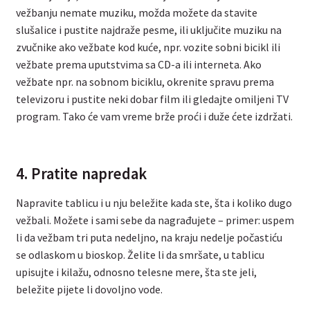
vežbanju nemate muziku, možda možete da stavite
slušalice i pustite najdraže pesme, ili uključite muziku na
zvučnike ako vežbate kod kuće, npr. vozite sobni bicikl ili
vežbate prema uputstvima sa CD-a ili interneta. Ako
vežbate npr. na sobnom biciklu, okrenite spravu prema
televizoru i pustite neki dobar film ili gledajte omiljeni TV
program. Tako će vam vreme brže proći i duže ćete izdržati.
4. Pratite napredak
Napravite tablicu i u nju beležite kada ste, šta i koliko dugo
vežbali. Možete i sami sebe da nagrađujete – primer: uspem
li da vežbam tri puta nedeljno, na kraju nedelje počastiću
se odlaskom u bioskop. Želite li da smršate, u tablicu
upisujte i kilažu, odnosno telesne mere, šta ste jeli,
beležite pijete li dovoljno vode.