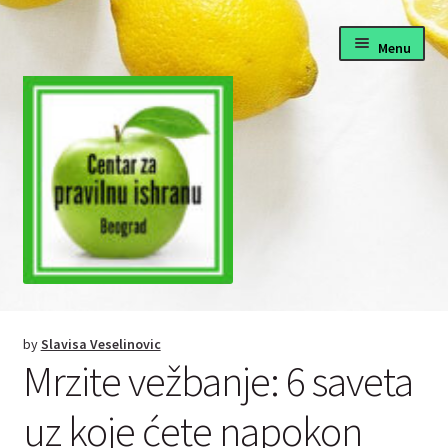
Skip
Skip
Menu
to
to
navigation
content
Pravilna ishrana
by
Slavisa Veselinovic
Fitnes i dijete
Mrzite vežbanje: 6 saveta
Zdrava hrana recepti
uz koje ćete napokon