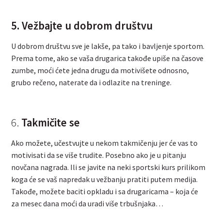
5. Vežbajte u dobrom društvu
U dobrom društvu sve je lakše, pa tako i bavljenje sportom.
Prema tome, ako se vaša drugarica takođe upiše na časove
zumbe, moći ćete jedna drugu da motivišete odnosno,
grubo rečeno, naterate da i odlazite na treninge.
6.
Takmičite se
Ako možete, učestvujte u nekom takmičenju jer će vas to
motivisati da se više trudite. Posebno ako je u pitanju
novčana nagrada. Ili se javite na neki sportski kurs prilikom
koga će se vaš napredak u vežbanju pratiti putem medija.
Takođe, možete baciti opkladu i sa drugaricama – koja će
za mesec dana moći da uradi više trbušnjaka…