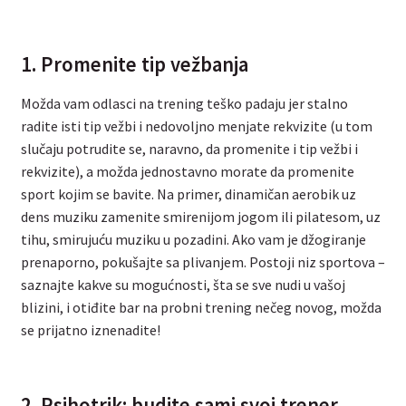
1. Promenite tip vežbanja
Možda vam odlasci na trening teško padaju jer stalno
radite isti tip vežbi i nedovoljno menjate rekvizite (u tom
slučaju potrudite se, naravno, da promenite i tip vežbi i
rekvizite), a možda jednostavno morate da promenite
sport kojim se bavite. Na primer, dinamičan aerobik uz
dens muziku zamenite smirenijom jogom ili pilatesom, uz
tihu, smirujuću muziku u pozadini. Ako vam je džogiranje
prenaporno, pokušajte sa plivanjem. Postoji niz sportova –
saznajte kakve su mogućnosti, šta se sve nudi u vašoj
blizini, i otiđite bar na probni trening nečeg novog, možda
se prijatno iznenadite!
2. Psihotrik: budite sami svoj trener