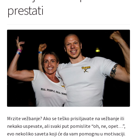
Kontakt
prestati
Mrzite vežbanje? Ako se teško prisiljavate na vežbanje ili
nekako uspevate, ali svaki put pomislite “oh, ne, opet…”,
evo nekoliko saveta koji će da vam pomognu u motivaciji.