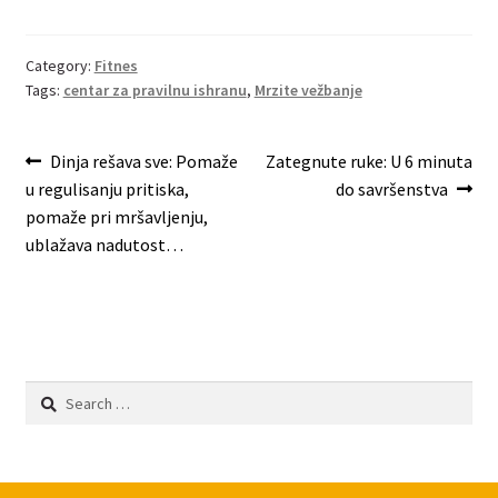
Category:
Fitnes
Tags:
centar za pravilnu ishranu
,
Mrzite vežbanje
Post
Previous
Next
Dinja rešava sve: Pomaže
Zategnute ruke: U 6 minuta
post:
post:
u regulisanju pritiska,
do savršenstva
navigation
pomaže pri mršavljenju,
ublažava nadutost…
Search
for: