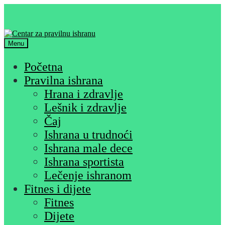
Skip
Skip
to
to
navigation
content
Menu
Početna
Pravilna ishrana
Hrana i zdravlje
Lešnik i zdravlje
Čaj
Ishrana u trudnoći
Ishrana male dece
Ishrana sportista
Lečenje ishranom
Fitnes i dijete
Fitnes
Dijete