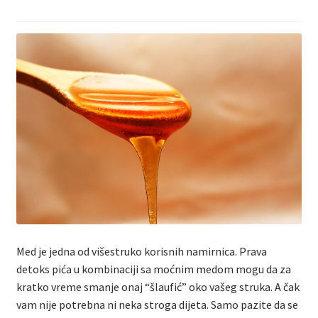
Kontakt
Med je jedna od višestruko korisnih namirnica. Prava
detoks pića u kombinaciji sa moćnim medom mogu da za
kratko vreme smanje onaj “šlaufić” oko vašeg struka. A čak
vam nije potrebna ni neka stroga dijeta. Samo pazite da se