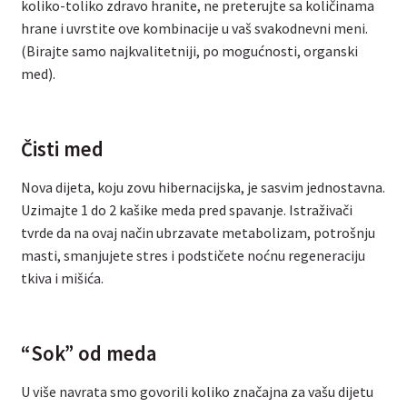
koliko-toliko zdravo hranite, ne preterujte sa količinama
hrane i uvrstite ove kombinacije u vaš svakodnevni meni.
(Birajte samo najkvalitetniji, po mogućnosti, organski
med).
Čisti med
Nova dijeta, koju zovu hibernacijska, je sasvim jednostavna.
Uzimajte 1 do 2 kašike meda pred spavanje. Istraživači
tvrde da na ovaj način ubrzavate metabolizam, potrošnju
masti, smanjujete stres i podstičete noćnu regeneraciju
tkiva i mišića.
“Sok” od meda
U više navrata smo govorili koliko značajna za vašu dijetu