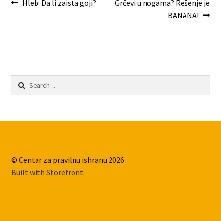
Post
Previous
Next
Hleb: Da li zaista goji?
Grčevi u nogama? Rešenje je
post:
post:
BANANA!
navigation
Search
for:
© Centar za pravilnu ishranu 2026
Built with Storefront
.