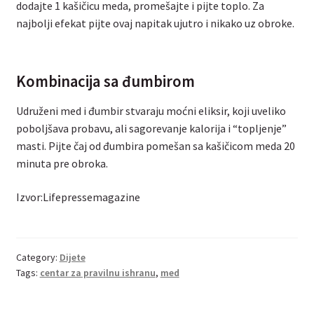
dodajte 1 kašičicu meda, promešajte i pijte toplo. Za
najbolji efekat pijte ovaj napitak ujutro i nikako uz obroke.
Kombinacija sa đumbirom
Udruženi med i đumbir stvaraju moćni eliksir, koji uveliko
poboljšava probavu, ali sagorevanje kalorija i “topljenje”
masti. Pijte čaj od đumbira pomešan sa kašičicom meda 20
minuta pre obroka.
Izvor:Lifepressemagazine
Category:
Dijete
Tags:
centar za pravilnu ishranu
,
med