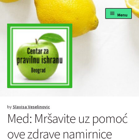
Skip
Skip
Menu
to
to
navigation
content
Pravilna ishrana
by
Slavisa Veselinovic
Fitnes i dijete
Med: Mršavite uz pomoć
Zdrava hrana recepti
ove zdrave namirnice