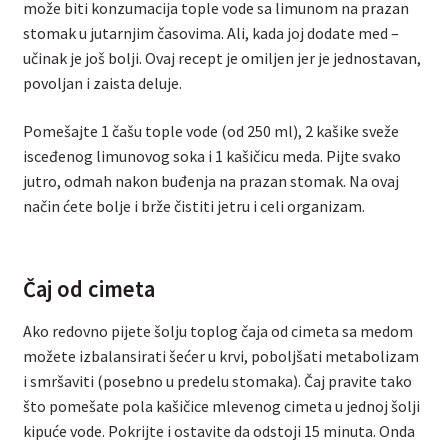
može biti konzumacija tople vode sa limunom na prazan
stomak u jutarnjim časovima. Ali, kada joj dodate med –
učinak je još bolji. Ovaj recept je omiljen jer je jednostavan,
povoljan i zaista deluje.
Pomešajte 1 čašu tople vode (od 250 ml), 2 kašike sveže
isceđenog limunovog soka i 1 kašičicu meda. Pijte svako
jutro, odmah nakon buđenja na prazan stomak. Na ovaj
način ćete bolje i brže čistiti jetru i celi organizam.
Čaj od cimeta
Ako redovno pijete šolju toplog čaja od cimeta sa medom
možete izbalansirati šećer u krvi, poboljšati metabolizam
i smršaviti (posebno u predelu stomaka). Čaj pravite tako
što pomešate pola kašičice mlevenog cimeta u jednoj šolji
kipuće vode. Pokrijte i ostavite da odstoji 15 minuta. Onda