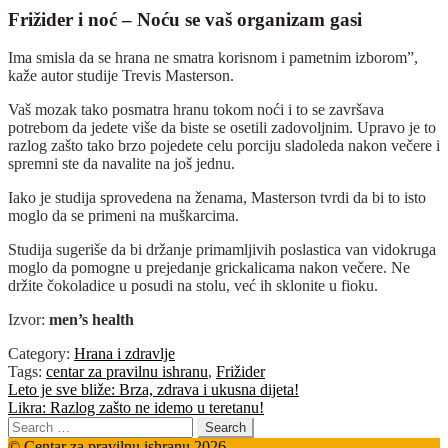
Frižider i noć – Noću se vaš organizam gasi
Ima smisla da se hrana ne smatra korisnom i pametnim izborom”,
kaže autor studije Trevis Masterson.
Vaš mozak tako posmatra hranu tokom noći i to se završava
potrebom da jedete više da biste se osetili zadovoljnim. Upravo je to
razlog zašto tako brzo pojedete celu porciju sladoleda nakon večere i
spremni ste da navalite na još jednu.
Iako je studija sprovedena na ženama, Masterson tvrdi da bi to isto
moglo da se primeni na muškarcima.
Studija sugeriše da bi držanje primamljivih poslastica van vidokruga
moglo da pomogne u prejedanje grickalicama nakon večere. Ne
držite čokoladice u posudi na stolu, već ih sklonite u fioku.
Izvor:
men’s health
Category:
Hrana i zdravlje
Tags:
centar za pravilnu ishranu
,
Frižider
Post
Previous
Leto je sve bliže: Brza, zdrava i ukusna dijeta!
post:
Next
Likra: Razlog zašto ne idemo u teretanu!
navigation
post:
Search
for:
© Centar za pravilnu ishranu 2026