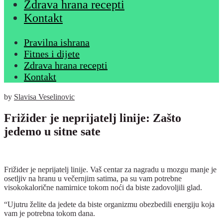
Zdrava hrana recepti
Kontakt
Pravilna ishrana
Fitnes i dijete
Zdrava hrana recepti
Kontakt
by
Slavisa Veselinovic
Frižider je neprijatelj linije: Zašto
jedemo u sitne sate
Frižider je neprijatelj linije. Vaš centar za nagradu u mozgu manje je
osetljiv na hranu u večernjim satima, pa su vam potrebne
visokokalorične namirnice tokom noći da biste zadovoljili glad.
“Ujutru želite da jedete da biste organizmu obezbedili energiju koja
vam je potrebna tokom dana.