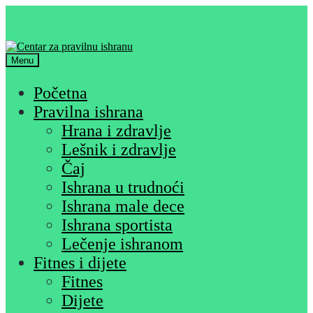
Skip
Skip
to
to
navigation
content
Menu
Početna
Pravilna ishrana
Hrana i zdravlje
Lešnik i zdravlje
Čaj
Ishrana u trudnoći
Ishrana male dece
Ishrana sportista
Lečenje ishranom
Fitnes i dijete
Fitnes
Dijete