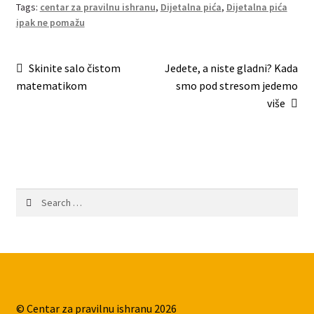
Tags:
centar za pravilnu ishranu
,
Dijetalna pića
,
Dijetalna pića
ipak ne pomažu
Post
Previous
Next
Skinite salo čistom
Jedete, a niste gladni? Kada
post:
post:
matematikom
smo pod stresom jedemo
navigation
više
Search
for:
© Centar za pravilnu ishranu 2026