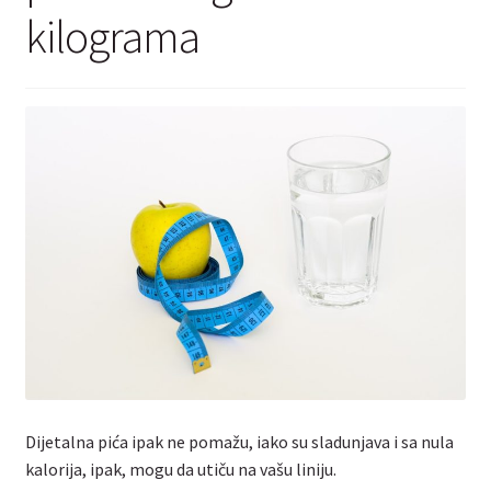
Kontakt
kilograma
Dijetalna pića ipak ne pomažu, iako su sladunjava i sa nula
kalorija, ipak, mogu da utiču na vašu liniju.