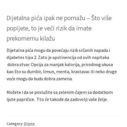
Dijetalna pića ipak ne pomažu – Što više
popijete, to je veći rizik da imate
prekomernu kilažu
Dijetalna pića mogu da povećaju rizik srčanih napada i
dijabetes tipa 2. Zato je apstinencija od ovih napitaka
dobra stvar. Opcija za manjak kalorija, prirodnog ukusa
kao što su đumbir, limun, menta, krastavac ili neko druge
voće mogu da budu dobra zamena.
Možete i da se poslužite sa zelenim čajem sa dodatkom
ljute papričice. Tto će takođe da zadovolji vaše želje.
Category:
Dijete