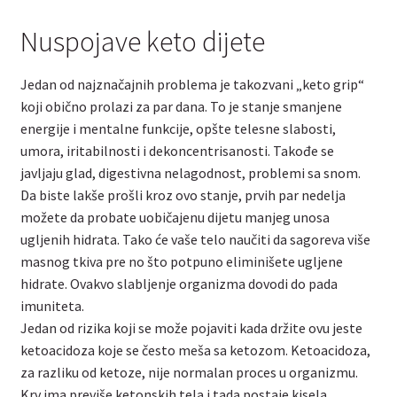
Nuspojave keto dijete
Jedan od najznačajnih problema je takozvani „keto grip“
koji obično prolazi za par dana. To je stanje smanjene
energije i mentalne funkcije, opšte telesne slabosti,
umora, iritabilnosti i dekoncentrisanosti. Takođe se
javljaju glad, digestivna nelagodnost, problemi sa snom.
Da biste lakše prošli kroz ovo stanje, prvih par nedelja
možete da probate uobičajenu dijetu manjeg unosa
ugljenih hidrata. Tako će vaše telo naučiti da sagoreva više
masnog tkiva pre no što potpuno eliminišete ugljene
hidrate. Ovakvo slabljenje organizma dovodi do pada
imuniteta.
Jedan od rizika koji se može pojaviti kada držite ovu jeste
ketoacidoza koje se često meša sa ketozom. Ketoacidoza,
za razliku od ketoze, nije normalan proces u organizmu.
Krv ima previše ketonskih tela i tada postaje kisela.