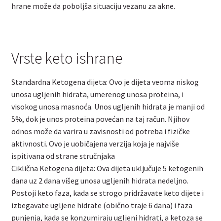
hrane može da poboljša situaciju vezanu za akne.
Vrste keto ishrane
Standardna Ketogena dijeta: Ovo je dijeta veoma niskog
unosa ugljenih hidrata, umerenog unosa proteina, i
visokog unosa masnoća. Unos ugljenih hidrata je manji od
5%, dok je unos proteina povećan na taj račun. Njihov
odnos može da varira u zavisnosti od potreba i fizičke
aktivnosti. Ovo je uobičajena verzija koja je najviše
ispitivana od strane stručnjaka
Ciklična Ketogena dijeta: Ova dijeta uključuje 5 ketogenih
dana uz 2 dana višeg unosa ugljenih hidrata nedeljno.
Postoji keto faza, kada se strogo pridržavate keto dijete i
izbegavate ugljene hidrate (obično traje 6 dana) i faza
punjenja, kada se konzumiraju ugljeni hidrati, a ketoza se