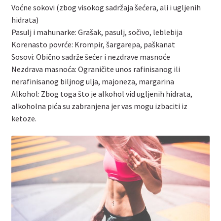
Voćne sokovi (zbog visokog sadržaja šećera, ali i ugljenih
hidrata)
Pasulj i mahunarke: Grašak, pasulj, sočivo, leblebija
Korenasto povrće: Krompir, šargarepa, paškanat
Sosovi: Obično sadrže šećer i nezdrave masnoće
Nezdrava masnoća: Ograničite unos rafinisanog ili
nerafinisanog biljnog ulja, majoneza, margarina
Alkohol: Zbog toga što je alkohol vid ugljenih hidrata,
alkoholna pića su zabranjena jer vas mogu izbaciti iz
ketoze.