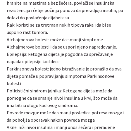
hranite na mastima a bez šećera, povlači se insulinska
rezistencija i ćelije počinju ponovo da preradjuju insulin, pa
dolazi do povlačenja dijabetesa.
Rak: koristi se za tretman nekih tipova raka i da bi se
usporio rast tumora.
Alchajmerova bolest: može da smanji simptome
Alchajmerove bolesti i da se uspori njeno napredovanje.
Epilepsija: ketogena dijeta je pogodna za sprečavanje
napada epilepsije kod dece
Parkinsonova bolest: jedno istraživanje je pronašlo da ova
dijeta pomaže u popravljanju simptoma Parkinsonove
bolesti
Policistični sindrom jajnika: Ketogena dijeta može da
pomogne da se smanje nivoi insulina u krvi, što može da
ima bitnu ulogu kod ovog sindroma.
Povrede mozga: može da smanji posledice potresa mozga i
da poboljša oporavak nakon povreda mozga
Akne: niži nivoi insulina i manji unos šećera i prerađene