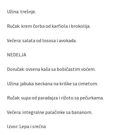
Užina: trešnje.
Ručak: krem čorba od karfiola i brokolija.
Večera: salata od lososa i avokada.
NEDELJA
Doručak: ovsena kaša sa bobičastim voćem.
Užina: jabuka iseckana na kriške sa cimetom.
Ručak: supa od paradajza i rižoto sa pečurkama.
Večera: integralne palačinke sa bananom.
Izvor: Lepa i srećna