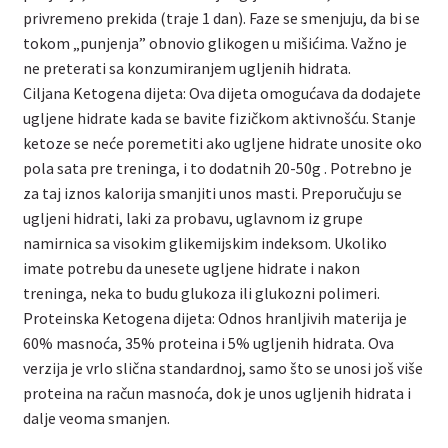
privremeno prekida (traje 1 dan). Faze se smenjuju, da bi se
tokom „punjenja” obnovio glikogen u mišićima. Važno je
ne preterati sa konzumiranjem ugljenih hidrata.
Ciljana Ketogena dijeta: Ova dijeta omogućava da dodajete
ugljene hidrate kada se bavite fizičkom aktivnošću. Stanje
ketoze se neće poremetiti ako ugljene hidrate unosite oko
pola sata pre treninga, i to dodatnih 20-50g . Potrebno je
za taj iznos kalorija smanjiti unos masti. Preporučuju se
ugljeni hidrati, laki za probavu, uglavnom iz grupe
namirnica sa visokim glikemijskim indeksom. Ukoliko
imate potrebu da unesete ugljene hidrate i nakon
treninga, neka to budu glukoza ili glukozni polimeri.
Proteinska Ketogena dijeta: Odnos hranljivih materija je
60% masnoća, 35% proteina i 5% ugljenih hidrata. Ova
verzija je vrlo slična standardnoj, samo što se unosi još više
proteina na račun masnoća, dok je unos ugljenih hidrata i
dalje veoma smanjen.