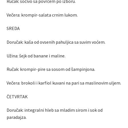
Ručak: sočivo sa povrćem po izboru.
Večera: krompir-salata crnim lukom.
SREDA
Doručak: kaša od ovsenih pahuljica sa suvim voćem.
Užina: šejk od banane i maline.
Ručak: krompir-pire sa sosom od šampinjona.
Večera: brokoli i karfiol kuvani na pari sa maslinovim uljem.
ČETVRTAK
Doručak: integralni hleb sa mladim sirom i sok od
paradajza.