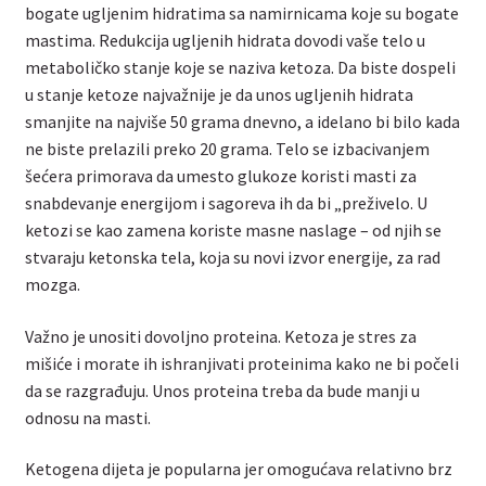
bogate ugljenim hidratima sa namirnicama koje su bogate
mastima. Redukcija ugljenih hidrata dovodi vaše telo u
metaboličko stanje koje se naziva ketoza. Da biste dospeli
u stanje ketoze najvažnije je da unos ugljenih hidrata
smanjite na najviše 50 grama dnevno, a idelano bi bilo kada
ne biste prelazili preko 20 grama. Telo se izbacivanjem
šećera primorava da umesto glukoze koristi masti za
snabdevanje energijom i sagoreva ih da bi „preživelo. U
ketozi se kao zamena koriste masne naslage – od njih se
stvaraju ketonska tela, koja su novi izvor energije, za rad
mozga.
Važno je unositi dovoljno proteina. Ketoza je stres za
mišiće i morate ih ishranjivati proteinima kako ne bi počeli
da se razgrađuju. Unos proteina treba da bude manji u
odnosu na masti.
Ketogena dijeta je popularna jer omogućava relativno brz