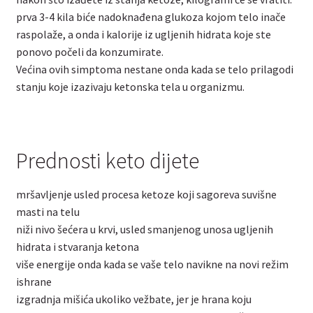
prva 3-4 kila biće nadoknađena glukoza kojom telo inače
raspolaže, a onda i kalorije iz ugljenih hidrata koje ste
ponovo počeli da konzumirate.
Većina ovih simptoma nestane onda kada se telo prilagodi
stanju koje izazivaju ketonska tela u organizmu.
Prednosti keto dijete
mršavljenje usled procesa ketoze koji sagoreva suvišne
masti na telu
niži nivo šećera u krvi, usled smanjenog unosa ugljenih
hidrata i stvaranja ketona
više energije onda kada se vaše telo navikne na novi režim
ishrane
izgradnja mišića ukoliko vežbate, jer je hrana koju