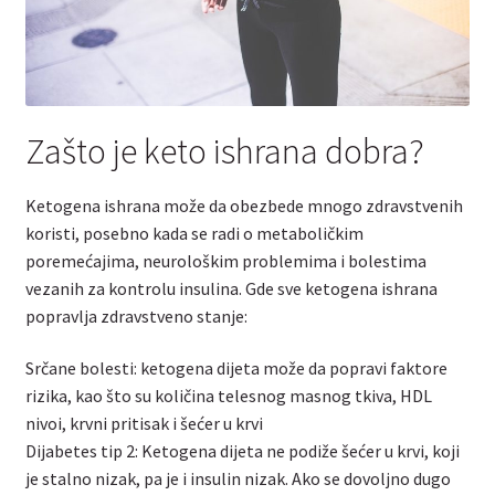
Zašto je keto ishrana dobra?
Ketogena ishrana može da obezbede mnogo zdravstvenih
koristi, posebno kada se radi o metaboličkim
poremećajima, neurološkim problemima i bolestima
vezanih za kontrolu insulina. Gde sve ketogena ishrana
popravlja zdravstveno stanje:
Srčane bolesti: ketogena dijeta može da popravi faktore
rizika, kao što su količina telesnog masnog tkiva, HDL
nivoi, krvni pritisak i šećer u krvi
Dijabetes tip 2: Ketogena dijeta ne podiže šećer u krvi, koji
je stalno nizak, pa je i insulin nizak. Ako se dovoljno dugo