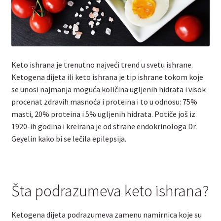
Keto ishrana je trenutno najveći trend u svetu ishrane.
Ketogena dijeta ili keto ishrana je tip ishrane tokom koje
se unosi najmanja moguća količina ugljenih hidrata i visok
procenat zdravih masnoća i proteina i to u odnosu: 75%
masti, 20% proteina i 5% ugljenih hidrata. Potiče još iz
1920-ih godina i kreirana je od strane endokrinologa Dr.
Geyelin kako bi se lečila epilepsija.
Šta podrazumeva keto ishrana?
Ketogena dijeta podrazumeva zamenu namirnica koje su