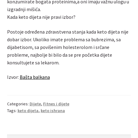
konzumirate bogata proteinima,a oni imaju važnu ulogu u
izgradnji mišića.
Kada keto dijeta nije pravi izbor?
Postoje određena zdravstvena stanja kada keto dijeta nije
dobar izbor. Ukoliko imate problema sa bubrezima, sa
dijabetisom, sa povišenim holesterolom i srčane
probleme, najbolje bi bilo da se pre početka dijete
konsultujete sa lekarom.
Izvor:
Bašta balkana
Categories:
Dijete
,
Fitnes i dijete
Tags:
keto dijeta
,
keto ishrana
Search