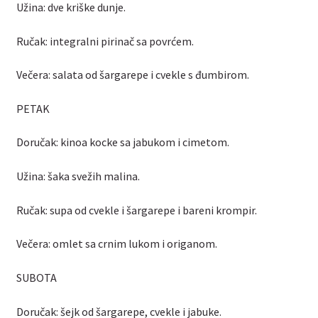
Užina: dve kriške dunje.
Ručak: integralni pirinač sa povrćem.
Večera: salata od šargarepe i cvekle s đumbirom.
PETAK
Doručak: kinoa kocke sa jabukom i cimetom.
Užina: šaka svežih malina.
Ručak: supa od cvekle i šargarepe i bareni krompir.
Večera: omlet sa crnim lukom i origanom.
SUBOTA
Doručak: šejk od šargarepe, cvekle i jabuke.