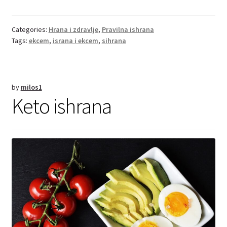
Categories:
Hrana i zdravlje
,
Pravilna ishrana
Tags:
ekcem
,
israna i ekcem
,
sihrana
by
milos1
Keto ishrana