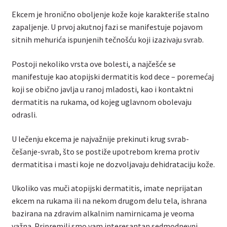
Ekcem je hronično oboljenje kože koje karakteriše stalno
zapaljenje. U prvoj akutnoj fazi se manifestuje pojavom
sitnih mehurića ispunjenih tečnošću koji izazivaju svrab.
Postoji nekoliko vrsta ove bolesti, a najčešće se
manifestuje kao atopijski dermatitis kod dece – poremećaj
koji se obično javlja u ranoj mladosti, kao i kontaktni
dermatitis na rukama, od kojeg uglavnom obolevaju
odrasli.
U lečenju ekcema je najvažnije prekinuti krug svrab-
češanje-svrab, što se postiže upotrebom krema protiv
dermatitisa i masti koje ne dozvoljavaju dehidrataciju kože.
Ukoliko vas muči atopijski dermatitis, imate neprijatan
ekcem na rukama ili na nekom drugom delu tela, ishrana
bazirana na zdravim alkalnim namirnicama je veoma
važna. Pripremili smo vam interesantan sedmodnevni