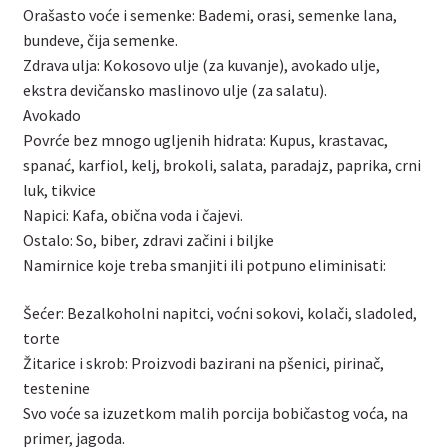
Orašasto voće i semenke: Bademi, orasi, semenke lana,
bundeve, čija semenke.
Zdrava ulja: Kokosovo ulje (za kuvanje), avokado ulje,
ekstra devičansko maslinovo ulje (za salatu).
Avokado
Povrće bez mnogo ugljenih hidrata: Kupus, krastavac,
spanać, karfiol, kelj, brokoli, salata, paradajz, paprika, crni
luk, tikvice
Napici: Kafa, obična voda i čajevi.
Ostalo: So, biber, zdravi začini i biljke
Namirnice koje treba smanjiti ili potpuno eliminisati:
Šećer: Bezalkoholni napitci, voćni sokovi, kolači, sladoled,
torte
Žitarice i skrob: Proizvodi bazirani na pšenici, pirinač,
testenine
Svo voće sa izuzetkom malih porcija bobičastog voća, na
primer, jagoda.