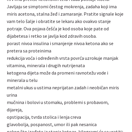
Javljaju se simptomi čestog mokrenja, zadaha koji ima
miris acetona, stalna žeđ i zamaranje. Pratite signale koje
vam telo šalje i obratite se lekaru ako ovakvo stanje
potraje. Ova pojava češća je kod osoba koje pate od
dijabetesa i retko se javlja kod zdravih osoba.
porast nivoa insulina i smanjenje nivoa ketona ako se
pretera sa proteinima
redukcija voća i određenih vrsta povrća uzrokuje manjak
vitamina, minerala i drugih nutrijenata
ketogena dijeta može da promeni ravnotežu vode i
minerala u telu
metalni ukus u ustima neprijatan zadah i neobičan miris
urina
mučnina i bolovi u stomaku, problemi s probavom,
dijareja,
opstipacija, tvrda stolica i lenja creva
glavobolja, pospanost, umor ili pak nesanica
nakon što izađete iz stanja ketoze, kilogrami će se vratiti: