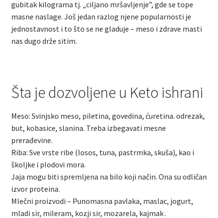
gubitak kilograma tj. „ciljano mršavljenje”, gde se tope
masne naslage. Još jedan razlog njene popularnosti je
jednostavnost i to što se ne gladuje – meso i zdrave masti
nas dugo drže sitim.
Šta je dozvoljene u Keto ishrani
Meso: Svinjsko meso, piletina, govedina, ćuretina. odrezak,
but, kobasice, slanina. Treba izbegavati mesne
prerađevine.
Riba: Sve vrste ribe (losos, tuna, pastrmka, skuša), kao i
školjke i plodovi mora.
Jaja mogu biti spremljena na bilo koji način. Ona su odličan
izvor proteina.
Mlečni proizvodi – Punomasna pavlaka, maslac, jogurt,
mladi sir, mileram, kozji sir, mozarela, kajmak .