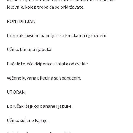
jelovnik, kojeg treba da se pridržavate.
PONEDELJAK
Doručak: ovsene pahuljice sa kruškama i grožđem.
Užina: banana i jabuka.
Ručak: teleća džigerica i salata od cvekle.
Večera: kuvana piletina sa spanaćem.
UTORAK
Doručak: šejk od banane i jabuke.
Užina: sušene kajsije.