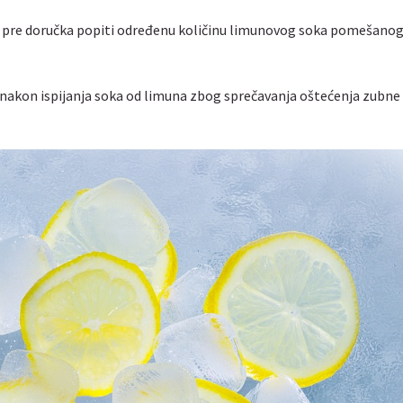
ra pre doručka popiti određenu količinu limunovog soka pomešanog
nakon ispijanja soka od limuna zbog sprečavanja oštećenja zubne