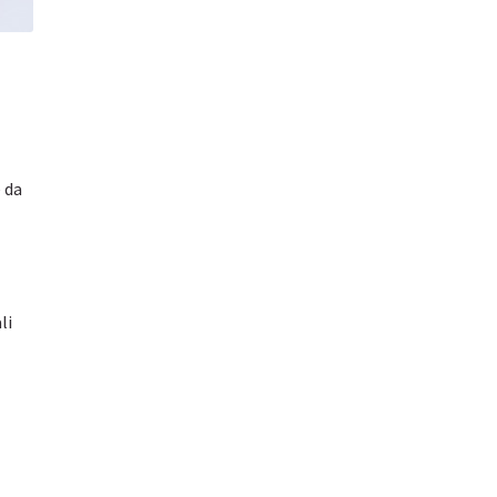
 da
li