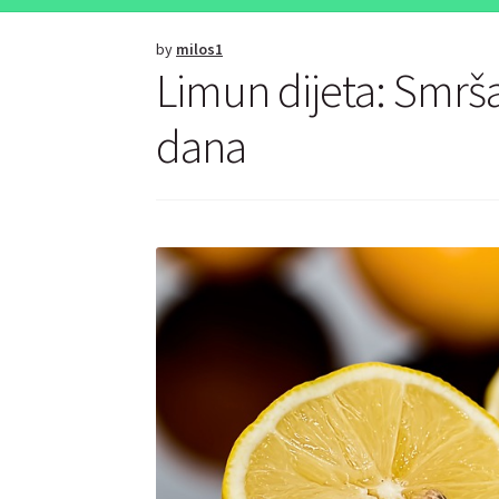
by
milos1
Limun dijeta: Smrš
dana