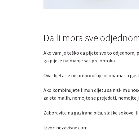
Da li mora sve odjednom
Ako vam je teško da pijete sve to odjednom, p
ga pijete najmanje sat pre obroka.
Ova dijeta se ne preporučuje osobama sa ga
Ako kombinujete limun dijetu sa niskim unoso
zaista malih, nemojte se prejedati, nemojte jes
Zaboravite na gazirana pića, slatke sokove ili a
Izvor: nezavisne.com