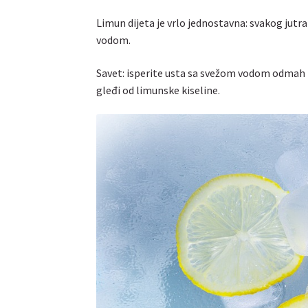
Limun dijeta je vrlo jednostavna: svakog jut
vodom.
Savet: isperite usta sa svežom vodom odmah 
gleđi od limunske kiseline.