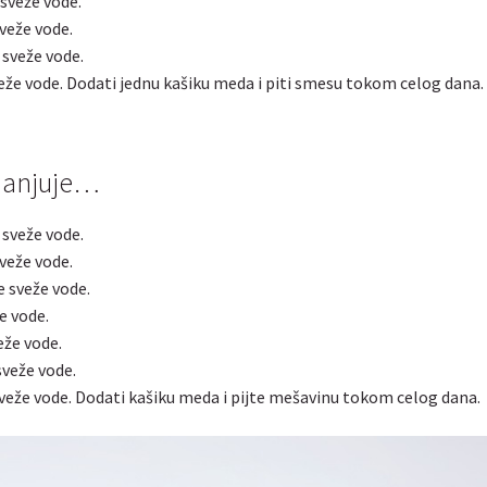
 sveže vode.
veže vode.
 sveže vode.
veže vode. Dodati jednu kašiku meda i piti smesu tokom celog dana.
smanjuje…
 sveže vode.
veže vode.
e sveže vode.
e vode.
eže vode.
veže vode.
sveže vode. Dodati kašiku meda i pijte mešavinu tokom celog dana.