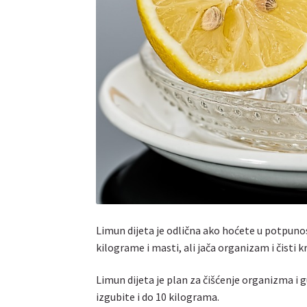
Limun dijeta je odlična ako hoćete u potpunos
kilograme i masti, ali jača organizam i čisti kr
Limun dijeta je plan za čišćenje organizma i gu
izgubite i do 10 kilograma.