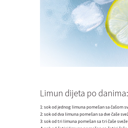
Limun dijeta po danima
1: sok od jednog limuna pomešan sa čašom sv
2: sok od dva limuna pomešan sa dve čaše sve
3: sok od tri limuna pomešan sa tri čaše sveže