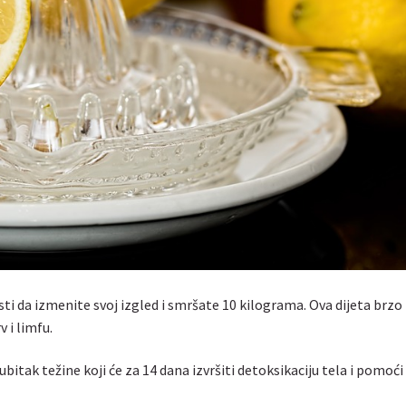
ti da izmenite svoj izgled i smršate 10 kilograma. Ova dijeta brzo
v i limfu.
bitak težine koji će za 14 dana izvršiti detoksikaciju tela i pomoći