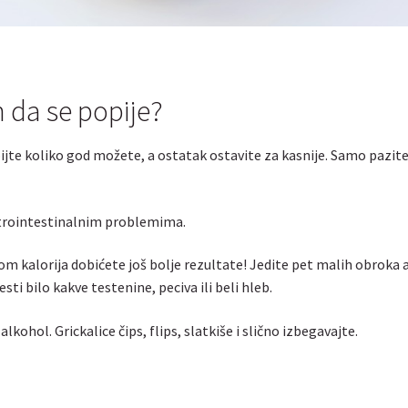
 da se popije?
ijte koliko god možete, a ostatak ostavite za kasnije. Samo pazite
strointestinalnim problemima.
m kalorija dobićete još bolje rezultate! Jedite pet malih obroka a
ti bilo kakve testenine, peciva ili beli hleb.
lkohol. Grickalice čips, flips, slatkiše i slično izbegavajte.