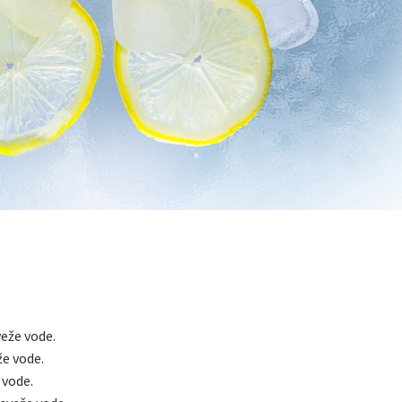
:
eže vode.
že vode.
 vode.