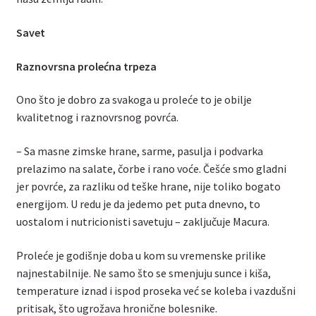
Savet
Raznovrsna prolećna trpeza
Ono što je dobro za svakoga u proleće to je obilje
kvalitetnog i raznovrsnog povrća.
– Sa masne zimske hrane, sarme, pasulja i podvarka
prelazimo na salate, čorbe i rano voće. Češće smo gladni
jer povrće, za razliku od teške hrane, nije toliko bogato
energijom. U redu je da jedemo pet puta dnevno, to
uostalom i nutricionisti savetuju – zaključuje Macura.
Proleće je godišnje doba u kom su vremenske prilike
najnestabilnije. Ne samo što se smenjuju sunce i kiša,
temperature iznad i ispod proseka već se koleba i vazdušni
pritisak, što ugrožava hronične bolesnike.