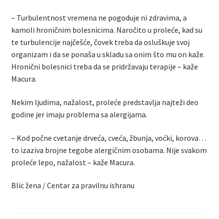
– Turbulentnost vremena ne pogoduje ni zdravima, a
kamoli hroničnim bolesnicima. Naročito u proleće, kad su
te turbulencije najčešće, čovek treba da osluškuje svoj
organizam i da se ponaša u skladu sa onim što mu on kaže.
Hronični bolesnici treba da se pridržavaju terapije – kaže
Macura.
Nekim ljudima, nažalost, proleće predstavlja najteži deo
godine jer imaju problema sa alergijama.
– Kod počne cvetanje drveća, cveća, žbunja, voćki, korova…
to izaziva brojne tegobe alergičnim osobama. Nije svakom
proleće lepo, nažalost – kaže Macura.
Blic žena / Centar za pravilnu ishranu