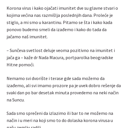
Korona virus i kako ojačati imunitet dve su glavne stvari o
kojima većina nas razmišlja poslednjih dana. Proleće je
stiglo, a mi smo u karantinu. Pitamo se šta i kako kada
ponovo budemo smeli da izađemo i kako do tada da
jačamo naš imunitet.
– Sunčeva svetlost deluje veoma pozitivno na imunitet i
jača ga – kaže dr Nada Macura, portparolka beogradske
Hitne pomoći.
Nemamo svi dvorište i terase gde sada možemo da
izađemo, ali svi imamo prozore pa je uvek dobro rešenje da
svaki dan po bar desetak minuta provedemo na neki način
na Suncu.
Sada smo sprečeni da izlazimo ili bar to ne možemo na
način i u meri na koji smo to do dolaska korona virusa u
našu zemlju radili.