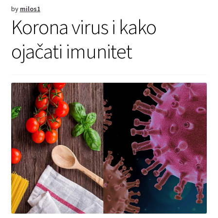
Kontakt
by
milos1
Korona virus i kako
ojačati imunitet