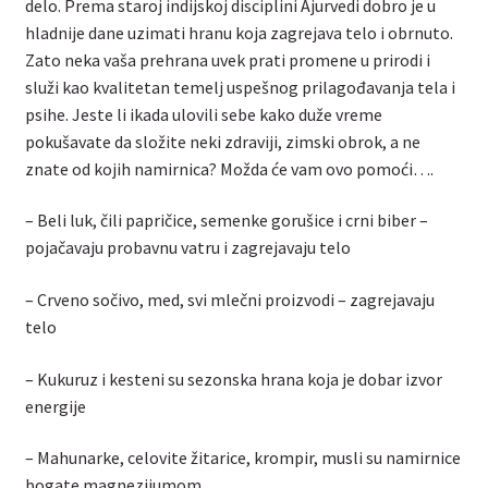
delo. Prema staroj indijskoj disciplini Ajurvedi dobro je u
hladnije dane uzimati hranu koja zagrejava telo i obrnuto.
Zato neka vaša prehrana uvek prati promene u prirodi i
služi kao kvalitetan temelj uspešnog prilagođavanja tela i
psihe. Jeste li ikada ulovili sebe kako duže vreme
pokušavate da složite neki zdraviji, zimski obrok, a ne
znate od kojih namirnica? Možda će vam ovo pomoći….
– Beli luk, čili papričice, semenke gorušice i crni biber –
pojačavaju probavnu vatru i zagrejavaju telo
– Crveno sočivo, med, svi mlečni proizvodi – zagrejavaju
telo
– Kukuruz i kesteni su sezonska hrana koja je dobar izvor
energije
– Mahunarke, celovite žitarice, krompir, musli su namirnice
bogate magnezijumom