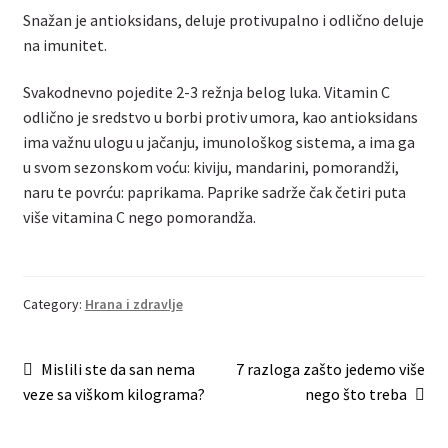
Snažan je antioksidans, deluje protivupalno i odlično deluje
na imunitet.
Svakodnevno pojedite 2-3 režnja belog luka. Vitamin C
odlično je sredstvo u borbi protiv umora, kao antioksidans
ima važnu ulogu u jačanju, imunološkog sistema, a ima ga
u svom sezonskom voću: kiviju, mandarini, pomorandži,
naru te povrću: paprikama. Paprike sadrže čak četiri puta
više vitamina C nego pomorandža.
Category:
Hrana i zdravlje
Post
Previous
Next
Mislili ste da san nema
7 razloga zašto jedemo više
post:
post:
veze sa viškom kilograma?
nego što treba
navigation