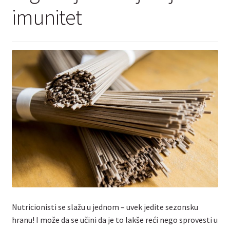
Kontakt
imunitet
Nutricionisti se slažu u jednom – uvek jedite sezonsku
hranu! I može da se učini da je to lakše reći nego sprovesti u