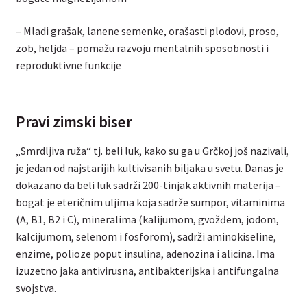
– Mladi grašak, lanene semenke, orašasti plodovi, proso,
zob, heljda – pomažu razvoju mentalnih sposobnosti i
reproduktivne funkcije
Pravi zimski biser
„Smrdljiva ruža“ tj. beli luk, kako su ga u Grčkoj još nazivali,
je jedan od najstarijih kultivisanih biljaka u svetu. Danas je
dokazano da beli luk sadrži 200-tinjak aktivnih materija –
bogat je eteričnim uljima koja sadrže sumpor, vitaminima
(A, B1, B2 i C), mineralima (kalijumom, gvožđem, jodom,
kalcijumom, selenom i fosforom), sadrži aminokiseline,
enzime, polioze poput insulina, adenozina i alicina. Ima
izuzetno jaka antivirusna, antibakterijska i antifungalna
svojstva.