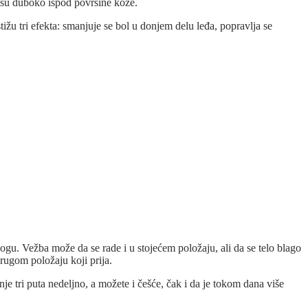
 su duboko ispod površine kože.
tižu tri efekta: smanjuje se bol u donjem delu leđa, popravlja se
ogu. Vežba može da se rade i u stojećem položaju, ali da se telo blago
drugom položaju koji prija.
je tri puta nedeljno, a možete i češće, čak i da je tokom dana više