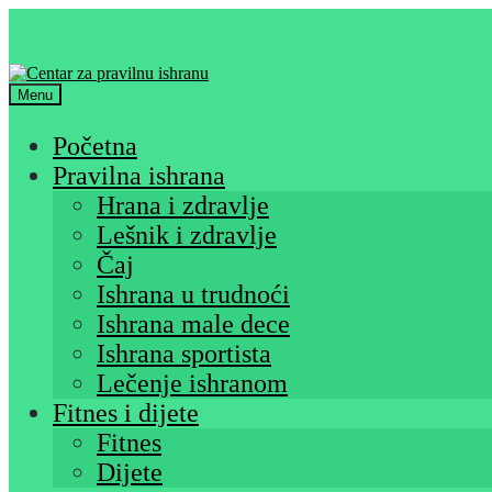
Skip
Skip
to
to
navigation
content
Menu
Početna
Pravilna ishrana
Hrana i zdravlje
Lešnik i zdravlje
Čaj
Ishrana u trudnoći
Ishrana male dece
Ishrana sportista
Lečenje ishranom
Fitnes i dijete
Fitnes
Dijete