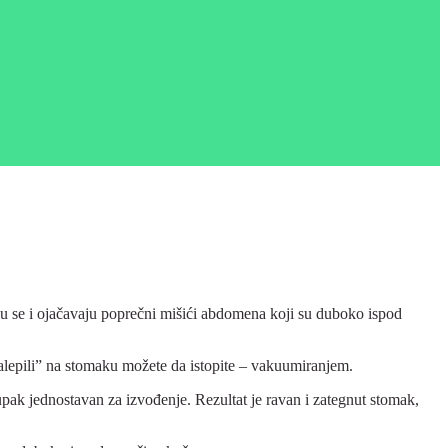
aju se i ojačavaju poprečni mišići abdomena koji su duboko ispod
“zalepili” na stomaku možete da istopite – vakuumiranjem.
upak jednostavan za izvođenje. Rezultat je ravan i zategnut stomak,