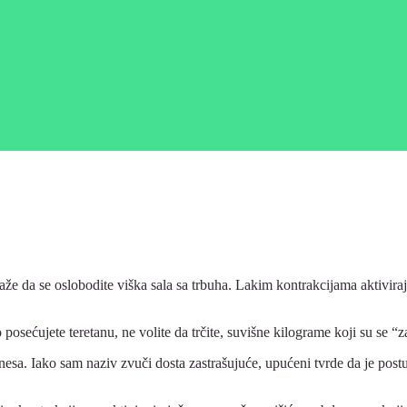
aže da se oslobodite viška sala sa trbuha. Lakim kontrakcijama aktivir
posećujete teretanu, ne volite da trčite, suvišne kilograme koji su se 
esa. Iako sam naziv zvuči dosta zastrašujuće, upućeni tvrde da je post