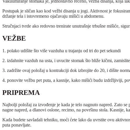
Vakuumiranje stomaka je, jednostavno rečeno, vežba disanja, koja la
Postupak je sličan kao kod vežbi disanja u jogi. Aktivnost je fokusiran
držanje tela i istovremeno ojačavaju mišići u abdomenu.
Stručnjaci tvrde ako redovno trenirate unutrašnje trbušne mišiće, sigurn
VEŽBE
1. polako udišite što više vazduha u trajanju od tri do pet sekundi
2. izdahnite vazduh na usta, i uvucite stomak što bliže kičmi, zamisli
3. zadržite ovaj položaj u kontrakciji dok izbrojite do 20, i dišite nor
4. ponovite vežbu pet puta, a kasnije, kako mišići budu izdržljiviji, 
PRIPREMA
Najbolji položaj za izvođenje je kada je telo nagnuto napred. Zato se
nagne napred, a dlanovi oslone, recimo, na površinu stola. Kasnije, ka
Kada budete savladali tehniku, moći ćete lako da uvrstite ovu aktivnos
puta ponavljate.