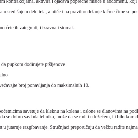
kim kontrakcijama, aktivira i ojačava poprečne mišiće u abdomenu, koji
a u središnjem delu tela, a utiče i na pravilno držanje kičme čime se pos
o ćete ih zategnuti, i izravnati stomak.
te da pupkom dodirujete pršljenove
malno
povećavajte broj ponavljanja do maksimalnih 10.
 početnicima savetuje da kleknu na kolena i oslone se dlanovima na podl
da se dobro savlada tehnika, može da se radi i u ležećem, ili bilo kom 
t u jutarnje razgibavanje. Stručnjaci preporučuju da vežbu radite najman