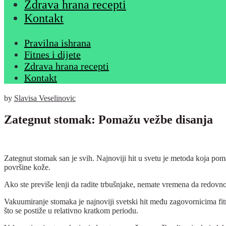
Zdrava hrana recepti
Kontakt
Pravilna ishrana
Fitnes i dijete
Zdrava hrana recepti
Kontakt
by
Slavisa Veselinovic
Zategnut stomak: Pomažu vežbe disanja
Zategnut stomak san je svih. Najnoviji hit u svetu je metoda koja pom
površine kože.
Ako ste previše lenji da radite trbušnjake, nemate vremena da redovno 
Vakuumiranje stomaka je najnoviji svetski hit među zagovornicima fitn
što se postiže u relativno kratkom periodu.