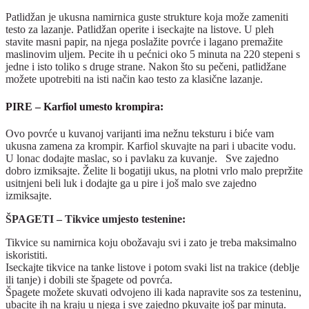
Patlidžan je ukusna namirnica guste strukture koja može zameniti
testo za lazanje. Patlidžan operite i iseckajte na listove. U pleh
stavite masni papir, na njega poslažite povrće i lagano premažite
maslinovim uljem. Pecite ih u pećnici oko 5 minuta na 220 stepeni s
jedne i isto toliko s druge strane. Nakon što su pečeni, patlidžane
možete upotrebiti na isti način kao testo za klasične lazanje.
PIRE –
Karfiol umesto krompira:
Ovo povrće u kuvanoj varijanti ima nežnu teksturu i biće vam
ukusna zamena za krompir. Karfiol skuvajte na pari i ubacite vodu.
U lonac dodajte maslac, so i pavlaku za kuvanje. Sve zajedno
dobro izmiksajte. Želite li bogatiji ukus, na plotni vrlo malo prepržite
usitnjeni beli luk i dodajte ga u pire i još malo sve zajedno
izmiksajte.
ŠP
AGETI –
Tikvice umjesto testenine:
Tikvice su namirnica koju obožavaju svi i zato je treba maksimalno
iskoristiti.
Iseckajte tikvice na tanke listove i potom svaki list na trakice (deblje
ili tanje) i dobili ste špagete od povrća.
Špagete možete skuvati odvojeno ili kada napravite sos za testeninu,
ubacite ih na kraju u njega i sve zajedno pkuvajte još par minuta.