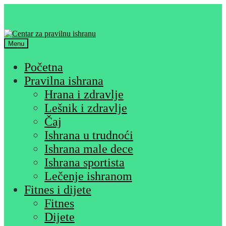
Skip
Skip
to
to
navigation
content
Menu
Početna
Pravilna ishrana
Hrana i zdravlje
Lešnik i zdravlje
Čaj
Ishrana u trudnoći
Ishrana male dece
Ishrana sportista
Lečenje ishranom
Fitnes i dijete
Fitnes
Dijete