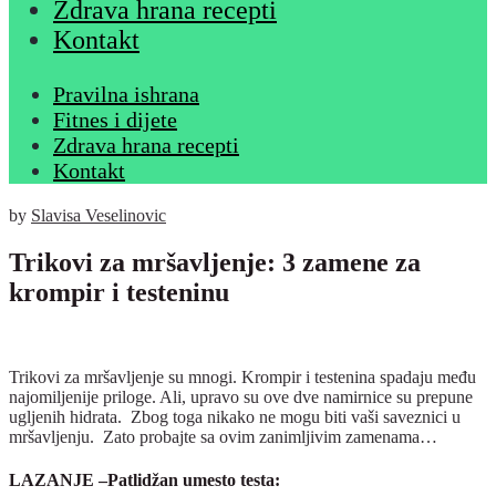
Zdrava hrana recepti
Kontakt
Pravilna ishrana
Fitnes i dijete
Zdrava hrana recepti
Kontakt
by
Slavisa Veselinovic
Trikovi za mršavljenje: 3 zamene za
krompir i testeninu
Trikovi za mršavljenje su mnogi. Krompir i testenina spadaju među
najomiljenije priloge. Ali, upravo su ove dve namirnice su prepune
ugljenih hidrata. Zbog toga nikako ne mogu biti vaši saveznici u
mršavljenju. Zato probajte sa ovim zanimljivim zamenama…
LAZANJE –
Patlidžan umesto testa: