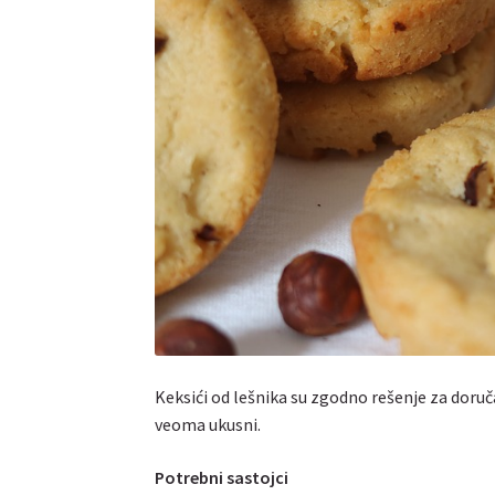
Keksići od lešnika su zgodno rešenje za doruč
veoma ukusni.
Potrebni sastojci