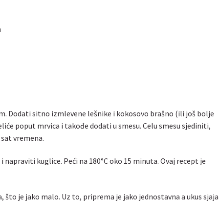
a
. Dodati sitno izmlevene lešnike i kokosovo brašno (ili još bolje
eliće poput mrvica i takođe dodati u smesu. Celu smesu sjediniti,
ke sat vremena.
i napraviti kuglice. Peći na 180°C oko 15 minuta. Ovaj recept je
a, što je jako malo. Uz to, priprema je jako jednostavna a ukus sjaja