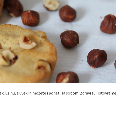
ak, užinu, a uvek ih možete i poneti sa sobom. Zdravi su i istovrem