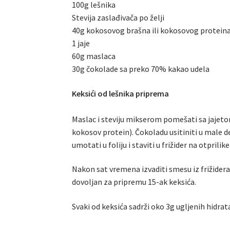
100g lešnika
Stevija zaslađivača po želji
40g kokosovog brašna ili kokosovog protein
1 jaje
60g maslaca
30g čokolade sa preko 70% kakao udela
Keksići od lešnika priprema
Maslac i steviju mikserom pomešati sa jajetom
kokosov protein). Čokoladu usitiniti u male d
umotati u foliju i staviti u frižider na otprili
Nakon sat vremena izvaditi smesu iz frižidera 
dovoljan za pripremu 15-ak keksića.
Svaki od keksića sadrži oko 3g ugljenih hidrat