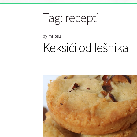
Tag:
recepti
by
milos1
Keksići od lešnika