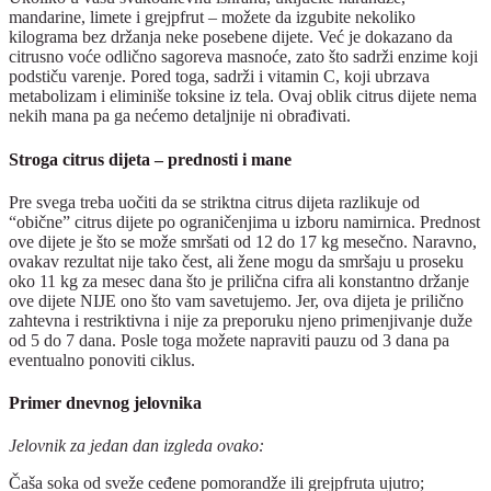
mandarine, limete i grejpfrut – možete da izgubite nekoliko
kilograma bez držanja neke posebene dijete. Već je dokazano da
citrusno voće odlično sagoreva masnoće, zato što sadrži enzime koji
podstiču varenje. Pored toga, sadrži i vitamin C, koji ubrzava
metabolizam i eliminiše toksine iz tela. Ovaj oblik citrus dijete nema
nekih mana pa ga nećemo detaljnije ni obrađivati.
Stroga citrus dijeta – prednosti i mane
Pre svega treba uočiti da se striktna citrus dijeta razlikuje od
“obične” citrus dijete po ograničenjima u izboru namirnica. Prednost
ove dijete je što se može smršati od 12 do 17 kg mesečno. Naravno,
ovakav rezultat nije tako čest, ali žene mogu da smršaju u proseku
oko 11 kg za mesec dana što je prilična cifra ali konstantno držanje
ove dijete NIJE ono što vam savetujemo. Jer, ova dijeta je prilično
zahtevna i restriktivna i nije za preporuku njeno primenjivanje duže
od 5 do 7 dana. Posle toga možete napraviti pauzu od 3 dana pa
eventualno ponoviti ciklus.
Primer dnevnog jelovnika
Jelovnik za jedan dan izgleda ovako:
Čaša soka od sveže ceđene pomorandže ili grejpfruta ujutro;