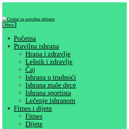
Skip
Skip
to
to
navigation
content
Menu
Početna
Pravilna ishrana
Hrana i zdravlje
Lešnik i zdravlje
Čaj
Ishrana u trudnoći
Ishrana male dece
Ishrana sportista
Lečenje ishranom
Fitnes i dijete
Fitnes
Dijete