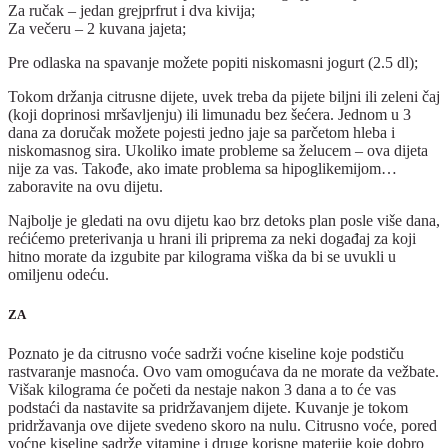
Za ručak – jedan grejprfrut i dva kivija;
Za večeru – 2 kuvana jajeta;
Pre odlaska na spavanje možete popiti niskomasni jogurt (2.5 dl);
Tokom držanja citrusne dijete, uvek treba da pijete biljni ili zeleni čaj
(koji doprinosi mršavljenju) ili limunadu bez šećera. Jednom u 3
dana za doručak možete pojesti jedno jaje sa parčetom hleba i
niskomasnog sira. Ukoliko imate probleme sa želucem – ova dijeta
nije za vas. Takođe, ako imate problema sa hipoglikemijom…
zaboravite na ovu dijetu.
Najbolje je gledati na ovu dijetu kao brz detoks plan posle više dana,
rećićemo preterivanja u hrani ili priprema za neki događaj za koji
hitno morate da izgubite par kilograma viška da bi se uvukli u
omiljenu odeću.
ZA
Poznato je da citrusno voće sadrži voćne kiseline koje podstiču
rastvaranje masnoća. Ovo vam omogućava da ne morate da vežbate.
Višak kilograma će početi da nestaje nakon 3 dana a to će vas
podstaći da nastavite sa pridržavanjem dijete. Kuvanje je tokom
pridržavanja ove dijete svedeno skoro na nulu. Citrusno voće, pored
voćne kiseline sadrže vitamine i druge korisne materije koje dobro