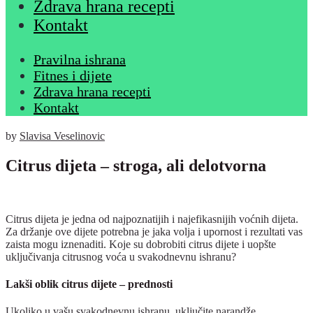
Zdrava hrana recepti
Kontakt
Pravilna ishrana
Fitnes i dijete
Zdrava hrana recepti
Kontakt
by
Slavisa Veselinovic
Citrus dijeta – stroga, ali delotvorna
Citrus dijeta je jedna od najpoznatijih i najefikasnijih voćnih dijeta.
Za držanje ove dijete potrebna je jaka volja i upornost i rezultati vas
zaista mogu iznenaditi. Koje su dobrobiti citrus dijete i uopšte
uključivanja citrusnog voća u svakodnevnu ishranu?
Lakši oblik citrus dijete – prednosti
Ukoliko u vašu svakodnevnu ishranu, uključite narandže,