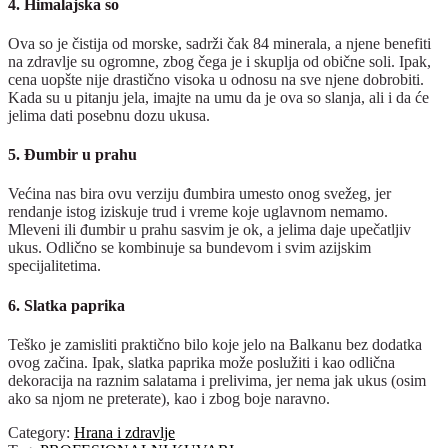
4. Himalajska so
Ova so je čistija od morske, sadrži čak 84 minerala, a njene benefiti
na zdravlje su ogromne, zbog čega je i skuplja od obične soli. Ipak,
cena uopšte nije drastično visoka u odnosu na sve njene dobrobiti.
Kada su u pitanju jela, imajte na umu da je ova so slanja, ali i da će
jelima dati posebnu dozu ukusa.
5. Đumbir u prahu
Većina nas bira ovu verziju đumbira umesto onog svežeg, jer
rendanje istog iziskuje trud i vreme koje uglavnom nemamo.
Mleveni ili đumbir u prahu sasvim je ok, a jelima daje upečatljiv
ukus. Odlično se kombinuje sa bundevom i svim azijskim
specijalitetima.
6. Slatka paprika
Teško je zamisliti praktično bilo koje jelo na Balkanu bez dodatka
ovog začina. Ipak, slatka paprika može poslužiti i kao odlična
dekoracija na raznim salatama i prelivima, jer nema jak ukus (osim
ako sa njom ne preterate), kao i zbog boje naravno.
Category:
Hrana i zdravlje