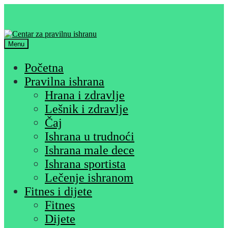
Skip
Skip
to
to
navigation
content
Menu
Početna
Pravilna ishrana
Hrana i zdravlje
Lešnik i zdravlje
Čaj
Ishrana u trudnoći
Ishrana male dece
Ishrana sportista
Lečenje ishranom
Fitnes i dijete
Fitnes
Dijete