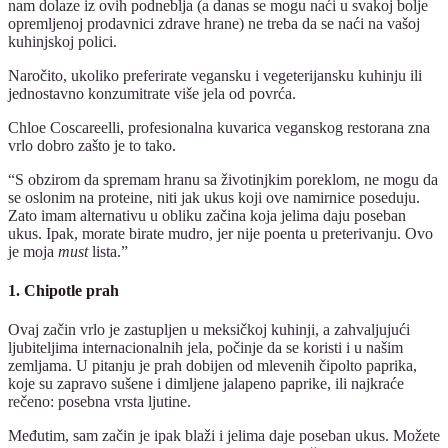
nam dolaze iz ovih podneblja (a danas se mogu naći u svakoj bolje
opremljenoj prodavnici zdrave hrane) ne treba da se naći na vašoj
kuhinjskoj polici.
Naročito, ukoliko preferirate vegansku i vegeterijansku kuhinju ili
jednostavno konzumitrate više jela od povrća.
Chloe Coscareelli, profesionalna kuvarica veganskog restorana zna
vrlo dobro zašto je to tako.
“S obzirom da spremam hranu sa životinjkim poreklom, ne mogu da
se oslonim na proteine, niti jak ukus koji ove namirnice poseduju.
Zato imam alternativu u obliku začina koja jelima daju poseban
ukus. Ipak, morate birate mudro, jer nije poenta u preterivanju. Ovo
je moja
must
lista.”
1. Chipotle prah
Ovaj začin vrlo je zastupljen u meksičkoj kuhinji, a zahvaljujući
ljubiteljima internacionalnih jela, počinje da se koristi i u našim
zemljama. U pitanju je prah dobijen od mlevenih čipolto paprika,
koje su zapravo sušene i dimljene jalapeno paprike, ili najkraće
rečeno: posebna vrsta ljutine.
Međutim, sam začin je ipak blaži i jelima daje poseban ukus. Možete