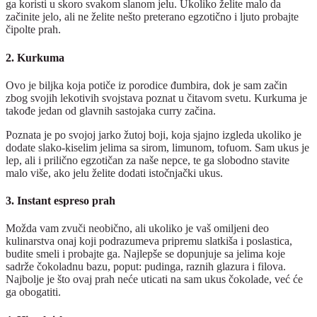
ga koristi u skoro svakom slanom jelu. Ukoliko želite malo da
začinite jelo, ali ne želite nešto preterano egzotično i ljuto probajte
čipolte prah.
2. Kurkuma
Ovo je biljka koja potiče iz porodice đumbira, dok je sam začin
zbog svojih lekotivih svojstava poznat u čitavom svetu. Kurkuma je
takođe jedan od glavnih sastojaka curry začina.
Poznata je po svojoj jarko žutoj boji, koja sjajno izgleda ukoliko je
dodate slako-kiselim jelima sa sirom, limunom, tofuom. Sam ukus je
lep, ali i prilično egzotičan za naše nepce, te ga slobodno stavite
malo više, ako jelu želite dodati istočnjački ukus.
3. Instant espreso prah
Možda vam zvuči neobično, ali ukoliko je vaš omiljeni deo
kulinarstva onaj koji podrazumeva pripremu slatkiša i poslastica,
budite smeli i probajte ga. Najlepše se dopunjuje sa jelima koje
sadrže čokoladnu bazu, poput: pudinga, raznih glazura i filova.
Najbolje je što ovaj prah neće uticati na sam ukus čokolade, već će
ga obogatiti.