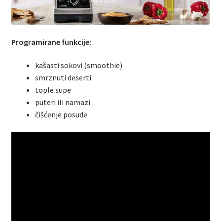
Programirane funkcije:
kašasti sokovi (smoothie)
smrznuti deserti
tople supe
puteri ili namazi
čišćenje posude