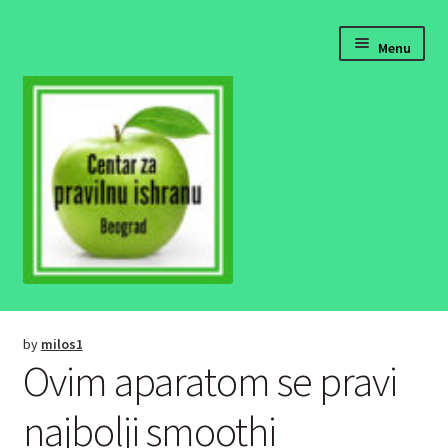
Skip
Skip
Menu
to
to
navigation
content
Pravilna ishrana
by
milos1
Fitnes i dijete
Ovim aparatom se pravi
Zdrava hrana recepti
najbolji smoothi