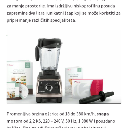
za manje prostorije. Ima izdržljivu niskoprofilnu posuda
zapremine dva litra i unikatni štap koji se može koristiti za
pripremanje različitih specijaliteta.
Promenljiva brzina oštrice od 18 do 386 km/h,
snaga
motora
od 2,2 KS, 220 – 240 V, 50 Hz, 1 380 W i pouzdano
kućište, čine ga odličnim rešenjem u svakoj situaciji.