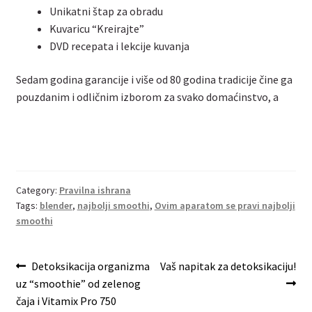
Unikatni štap za obradu
Kuvaricu “Kreirajte”
DVD recepata i lekcije kuvanja
Sedam godina garancije i više od 80 godina tradicije čine ga
pouzdanim i odličnim izborom za svako domaćinstvo, a
Category:
Pravilna ishrana
Tags:
blender
,
najbolji smoothi
,
Ovim aparatom se pravi najbolji
smoothi
Post
Previous
Next
Detoksikacija organizma
Vaš napitak za detoksikaciju!
post:
post:
uz “smoothie” od zelenog
navigation
čaja i Vitamix Pro 750