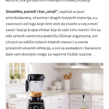
Smoothies, poznati i kao „smuti“
, napitak su puni
antioksidanata, vitamina i drugih hranjivih materija, a u
zavisnosti od toga koje ćete voće da stavite u svoj smuti
zavisi i koji je krajnji efekat koji će vaše telo osetiti. Oni sa
više zelenih namirnica podstiču čišćenje organizma, oni
citrusni su odlični tokom hladnih meseci i u vreme
prolećnih virusnih infekcija, a oni sa avokadom i bananom
daće vam dovoljno snage za naporne fizičke izazove…