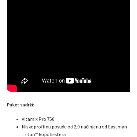
Paket sadrži
:
Vitamix Pro 750
Niskoprofilnu posudu od 2,0 načinjenu od Eastman
Tritan™ kopoliestera