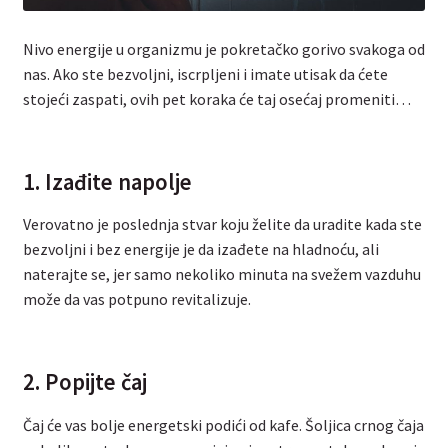
Nivo energije u organizmu je pokretačko gorivo svakoga od
nas. Ako ste bezvoljni, iscrpljeni i imate utisak da ćete
stojeći zaspati, ovih pet koraka će taj osećaj promeniti…
1. Izađite napolje
Verovatno je poslednja stvar koju želite da uradite kada ste
bezvoljni i bez energije je da izađete na hladnoću, ali
naterajte se, jer samo nekoliko minuta na svežem vazduhu
može da vas potpuno revitalizuje.
2. Popijte čaj
Čaj će vas bolje energetski podići od kafe. Šoljica crnog čaja