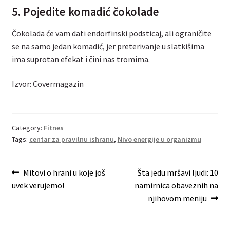
5. Pojedite komadić čokolade
Čokolada će vam dati endorfinski podsticaj, ali ograničite
se na samo jedan komadić, jer preterivanje u slatkišima
ima suprotan efekat i čini nas tromima.
Izvor: Covermagazin
Category:
Fitnes
Tags:
centar za pravilnu ishranu
,
Nivo energije u organizmu
Post
Previous
Next
Mitovi o hrani u koje još
Šta jedu mršavi ljudi: 10
post:
post:
uvek verujemo!
namirnica obaveznih na
navigation
njihovom meniju