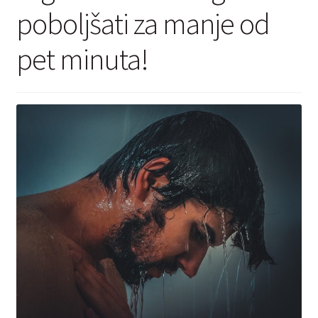
Kontakt
poboljšati za manje od
pet minuta!