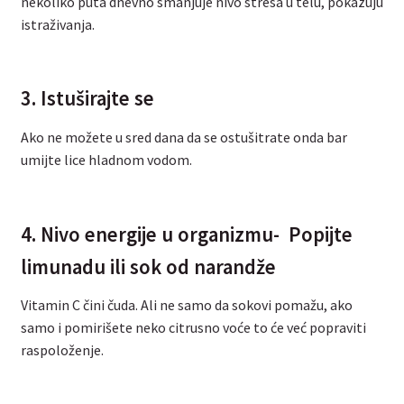
nekoliko puta dnevno smanjuje nivo stresa u telu, pokazuju
istraživanja.
3. Istuširajte se
Ako ne možete u sred dana da se ostušitrate onda bar
umijte lice hladnom vodom.
4. Nivo energije u organizmu- Popijte
limunadu ili sok od narandže
Vitamin C čini čuda. Ali ne samo da sokovi pomažu, ako
samo i pomirišete neko citrusno voće to će već popraviti
raspoloženje.