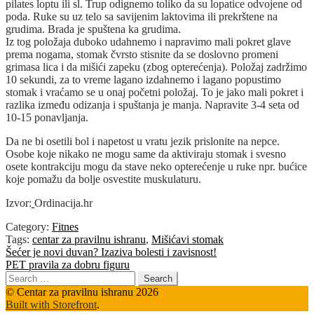
pilates loptu ili sl. Trup odignemo toliko da su lopatice odvojene od
poda. Ruke su uz telo sa savijenim laktovima ili prekrštene na
grudima. Brada je spuštena ka grudima.
Iz tog položaja duboko udahnemo i napravimo mali pokret glave
prema nogama, stomak čvrsto stisnite da se doslovno promeni
grimasa lica i da mišići zapeku (zbog opterećenja). Položaj zadržimo
10 sekundi, za to vreme lagano izdahnemo i lagano popustimo
stomak i vraćamo se u onaj početni položaj. To je jako mali pokret i
razlika između odizanja i spuštanja je manja. Napravite 3-4 seta od
10-15 ponavljanja.
Da ne bi osetili bol i napetost u vratu jezik prislonite na nepce.
Osobe koje nikako ne mogu same da aktiviraju stomak i svesno
osete kontrakciju mogu da stave neko opterećenje u ruke npr. bućice
koje pomažu da bolje osvestite muskulaturu.
Izvor:
Ordinacija.hr
Category:
Fitnes
Tags:
centar za pravilnu ishranu
,
Mišićavi stomak
Post
Previous
Šećer je novi duvan? Izaziva bolesti i zavisnost!
post:
Next
PET pravila za dobru figuru
navigation
post:
Search
for:
© Centar za pravilnu ishranu 2026
Built with Storefront
.