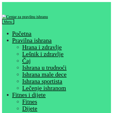
Skip
Skip
to
to
navigation
content
Menu
Početna
Pravilna ishrana
Hrana i zdravlje
Lešnik i zdravlje
Čaj
Ishrana u trudnoći
Ishrana male dece
Ishrana sportista
Lečenje ishranom
Fitnes i dijete
Fitnes
Dijete