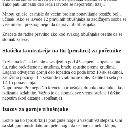
Tako pati lumbalni deo leđa i izvode se nepotrebni trzaji.
Mnogi griješe jer misle da većim brojem ponavljanja postižu bolji
učinak. Ako se izvede 12 pravilnih trbušnjaka sa zadržajem osoba se
više umori i preznoji nego da napravi 50 trbušnjaka.
Znaćete da radite pravilno ako kod svakog trbušnjaka osetite da se
stomak zateže.
Statička kontrakcija na tlu (prostirci) za početnike
Lezite na leđa s kolenima savijenim pod 45 stepeni, stopala su na
tlu, ruke prekrštene na grudima, bradu spustite prema grudima.
Lagano odvajamo gornji deo lopatica od poda kroz 10-ak sekundi,
zadržimo poziciju 3-4 sekunde i vratimo se dole. Radite tri seta po
12-15 ponavljanja.
Napomena: Pre nego što krenete u trbušnjak duboko udahnite i kod
izdizanja izdahnite. Važno je da stomak sve vreme stežete i držite
napetim (kod dizanja i spuštanja)
Izazov za gornje trbušnjake
Lezite na tlo (prostirku) i podignite noge u vazduh 90 stepeni. Oni
sa slabijom muskulaturom pete mogu da oslone na neku klupu,