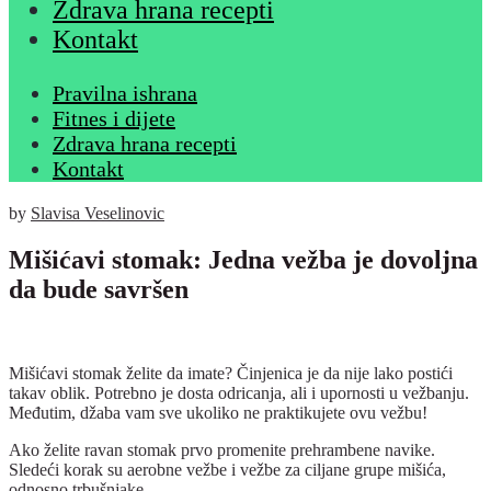
Zdrava hrana recepti
Kontakt
Pravilna ishrana
Fitnes i dijete
Zdrava hrana recepti
Kontakt
by
Slavisa Veselinovic
Mišićavi stomak: Jedna vežba je dovoljna
da bude savršen
Mišićavi stomak želite da imate? Činjenica je da nije lako postići
takav oblik. Potrebno je dosta odricanja, ali i upornosti u vežbanju.
Međutim, džaba vam sve ukoliko ne praktikujete ovu vežbu!
Ako želite ravan stomak prvo promenite prehrambene navike.
Sledeći korak su aerobne vežbe i vežbe za ciljane grupe mišića,
odnosno trbušnjake.