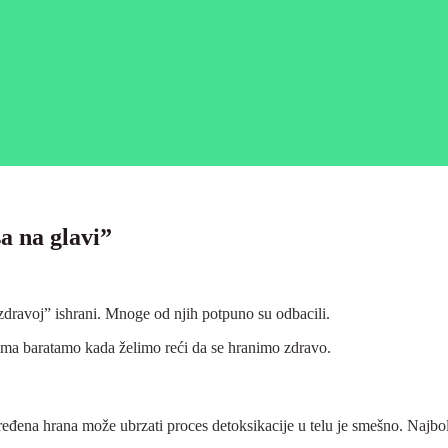
sa na glavi”
“zdravoj” ishrani. Mnoge od njih potpuno su odbacili.
zima baratamo kada želimo reći da se hranimo zdravo.
ređena hrana može ubrzati proces detoksikacije u telu je smešno. Najbolji