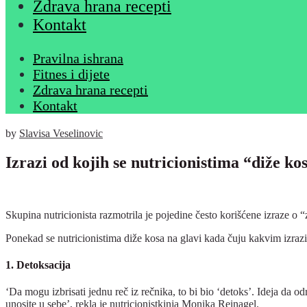
Zdrava hrana recepti
Kontakt
Pravilna ishrana
Fitnes i dijete
Zdrava hrana recepti
Kontakt
by
Slavisa Veselinovic
Izrazi od kojih se nutricionistima “diže ko
Skupina nutricionista razmotrila je pojedine često korišćene izraze o 
Ponekad se nutricionistima diže kosa na glavi kada čuju kakvim izra
1. Detoksacija
‘Da mogu izbrisati jednu reč iz rečnika, to bi bio ‘detoks’. Ideja da od
unosite u sebe’, rekla je nutricionistkinja Monika Reinagel.