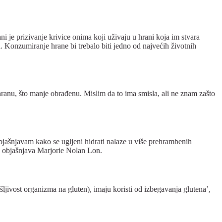
ni je prizivanje krivice onima koji uživaju u hrani koja im stvara
ama. Konzumiranje hrane bi trebalo biti jedno od najvećih životnih
nu hranu, što manje obrađenu. Mislim da to ima smisla, ali ne znam zašto
objašnjavam kako se ugljeni hidrati nalaze u više prehrambenih
’, objašnjava Marjorie Nolan Lon.
šljivost organizma na gluten), imaju koristi od izbegavanja glutena’,