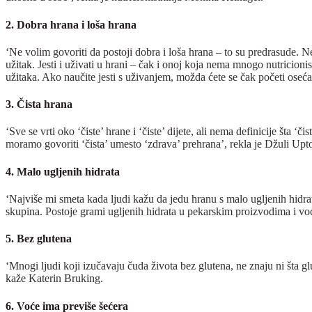
2. Dobra hrana i loša hrana
‘Ne volim govoriti da postoji dobra i loša hrana – to su predrasude. Ne
užitak. Jesti i uživati u hrani – čak i onoj koja nema mnogo nutricionis
užitaka. Ako naučite jesti s uživanjem, možda ćete se čak početi oseća
3. Čista hrana
‘Sve se vrti oko ‘čiste’ hrane i ‘čiste’ dijete, ali nema definicije šta
moramo govoriti ‘čista’ umesto ‘zdrava’ prehrana’, rekla je Džuli Upt
4. Malo ugljenih hidrata
‘Najviše mi smeta kada ljudi kažu da jedu hranu s malo ugljenih hidrat
skupina. Postoje grami ugljenih hidrata u pekarskim proizvodima i voć
5. Bez glutena
‘Mnogi ljudi koji izučavaju čuda života bez glutena, ne znaju ni šta gl
kaže Katerin Bruking.
6. Voće ima previše šećera