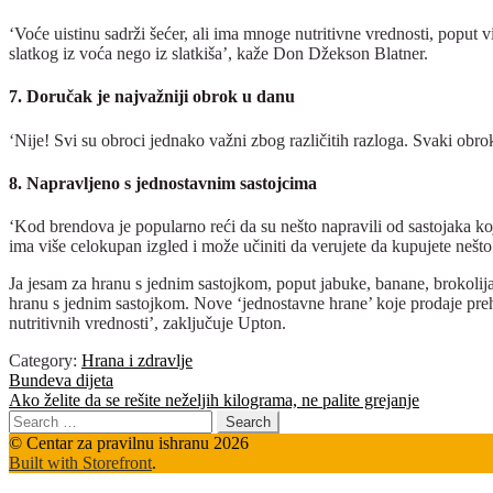
‘Voće uistinu sadrži šećer, ali ima mnoge nutritivne vrednosti, poput v
slatkog iz voća nego iz slatkiša’, kaže Don Džekson Blatner.
7. Doručak je najvažniji obrok u danu
‘Nije! Svi su obroci jednako važni zbog različitih razloga. Svaki obro
8. Napravljeno s jednostavnim sastojcima
‘Kod brendova je popularno reći da su nešto napravili od sastojaka koj
ima više celokupan izgled i može učiniti da verujete da kupujete nešto 
Ja jesam za hranu s jednim sastojkom, poput jabuke, banane, brokolija.
hranu s jednim sastojkom. Nove ‘jednostavne hrane’ koje prodaje preh
nutritivnih vrednosti’, zaključuje Upton.
Category:
Hrana i zdravlje
Post
Previous
Bundeva dijeta
post:
Next
Ako želite da se rešite neželjih kilograma, ne palite grejanje
navigation
post:
Search
for:
© Centar za pravilnu ishranu 2026
Built with Storefront
.