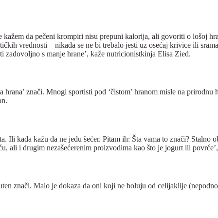
 kažem da pečeni krompiri nisu prepuni kalorija, ali govoriti o lošoj hra
tičkih vrednosti – nikada se ne bi trebalo jesti uz osećaj krivice ili sr
ti zadovoljno s manje hrane’, kaže nutricionistkinja Elisa Zied.
 ‘čista hrana’ znači. Mnogi sportisti pod ‘čistom’ hranom misle na prirod
on.
a. Ili kada kažu da ne jedu šećer. Pitam ih: Šta vama to znači? Stalno 
u, ali i drugim nezašećerenim proizvodima kao što je jogurt ili povrće
uten znači. Malo je dokaza da oni koji ne boluju od celijaklije (nepodno