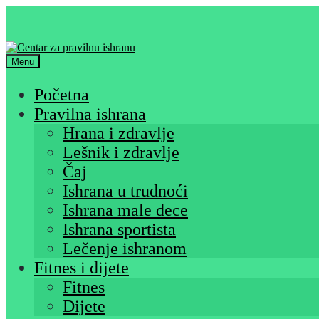
Skip
Skip
to
to
navigation
content
Menu
Početna
Pravilna ishrana
Hrana i zdravlje
Lešnik i zdravlje
Čaj
Ishrana u trudnoći
Ishrana male dece
Ishrana sportista
Lečenje ishranom
Fitnes i dijete
Fitnes
Dijete