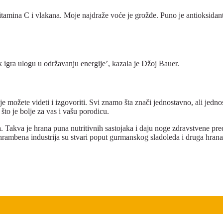
itamina C i vlakana. Moje najdraže voće je grožđe. Puno je antioksidanta.
k igra ulogu u održavanju energije’, kazala je Džoj Bauer.
e možete videti i izgovoriti. Svi znamo šta znači jednostavno, ali jedn
što je bolje za vas i vašu porodicu.
 Takva je hrana puna nutritivnih sastojaka i daju noge zdravstvene pred
rambena industrija su stvari poput gurmanskog sladoleda i druga hrana 