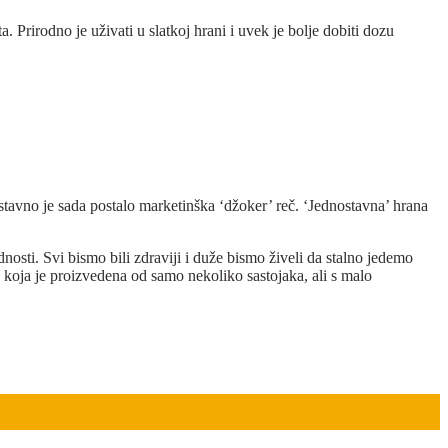
 Prirodno je uživati u slatkoj hrani i uvek je bolje dobiti dozu
ostavno je sada postalo marketinška ‘džoker’ reč. ‘Jednostavna’ hrana
nosti. Svi bismo bili zdraviji i duže bismo živeli da stalno jedemo
koja je proizvedena od samo nekoliko sastojaka, ali s malo