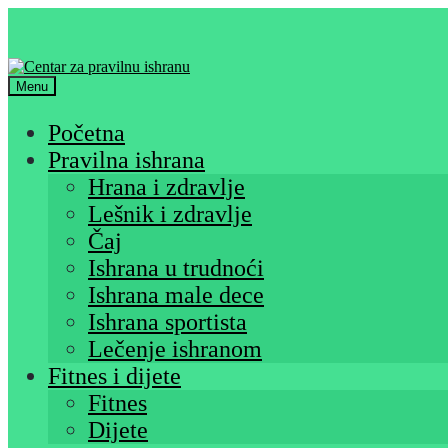
Skip
Skip
to
to
navigation
content
Menu
Početna
Pravilna ishrana
Hrana i zdravlje
Lešnik i zdravlje
Čaj
Ishrana u trudnoći
Ishrana male dece
Ishrana sportista
Lečenje ishranom
Fitnes i dijete
Fitnes
Dijete