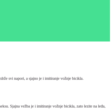
že svi napori, a sjajno je i imitiranje vožnje bicikla.
eksu. Sjajna vežba je i imitiranje vožnje bicikla, zato lezite na leđa,