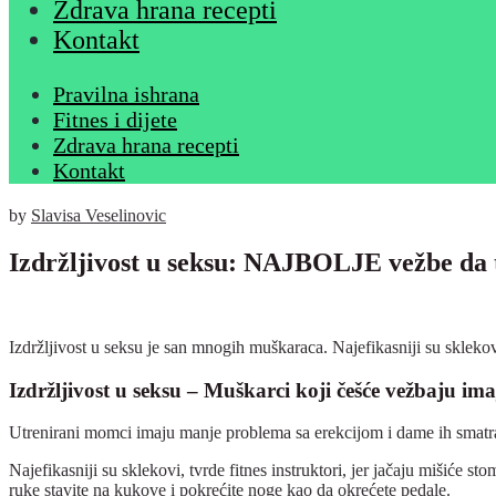
Zdrava hrana recepti
Kontakt
Pravilna ishrana
Fitnes i dijete
Zdrava hrana recepti
Kontakt
by
Slavisa Veselinovic
Izdržljivost u seksu: NAJBOLJE vežbe da t
Izdržljivost u seksu je san mnogih muškaraca. Najefikasniji su sklekovi
Izdržljivost u seksu – Muškarci koji češće vežbaju imaj
Utrenirani momci imaju manje problema sa erekcijom i dame ih smatra
Najefikasniji su sklekovi, tvrde fitnes instruktori, jer jačaju mišiće st
ruke stavite na kukove i pokrećite noge kao da okrećete pedale.