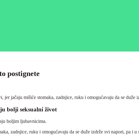
o postignete
, jer jačaju mišiće stomaka, zadnjice, ruku i omogućavaju da se duže izdr
u bolji seksualni život
ju boljim ljubavnicima.
omaka, zadnjice, ruku i omogućavaju da se duže izdrže svi napori, pa i u s