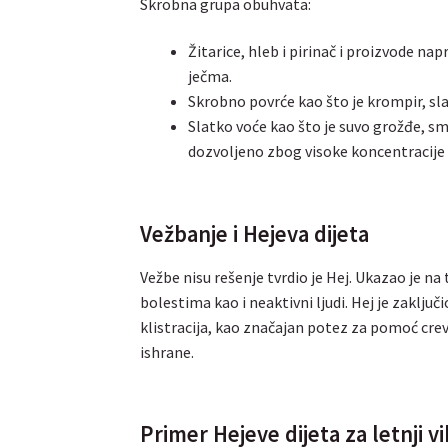
Skrobna grupa obuhvata:
Žitarice, hleb i pirinač i proizvode na
ječma.
Skrobno povrće kao što je krompir, sla
Slatko voće kao što je suvo grožđe, sm
dozvoljeno zbog visoke koncentracije 
Vežbanje i Hejeva dijeta
Vežbe nisu rešenje tvrdio je Hej. Ukazao je na 
bolestima kao i neaktivni ljudi. Hej je zaklju
klistracija, kao značajan potez za pomoć cre
ishrane.
Primer Hejeve dijeta za letnji v