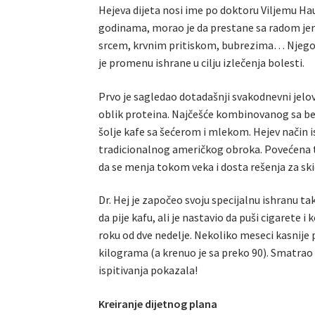
Hejeva dijeta nosi ime po doktoru Viljemu Hau
godinama, morao je da prestane sa radom jer 
srcem, krvnim pritiskom, bubrezima… Njegove 
je promenu ishrane u cilju izlečenja bolesti.
Prvo je sagledao dotadašnji svakodnevni jelov
oblik proteina. Najčešće kombinovanog sa be
šolje kafe sa šećerom i mlekom. Hejev način i
tradicionalnog američkog obroka. Povećena t
da se menja tokom veka i dosta rešenja za sk
Dr. Hej je započeo svoju specijalnu ishranu tak
da pije kafu, ali je nastavio da puši cigarete
roku od dve nedelje. Nekoliko meseci kasnije p
kilograma (a krenuo je sa preko 90). Smatrao 
ispitivanja pokazala!
Kreiranje dijetnog plana