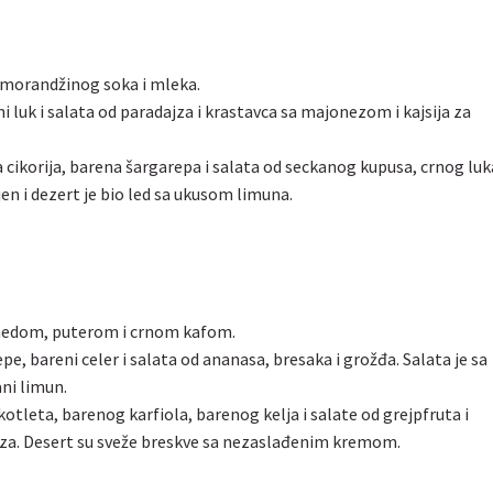
omorandžinog soka i mleka.
ni luk i salata od paradajza i krastavca sa majonezom i kajsija za
na cikorija, barena šargarepa i salata od seckanog kupusa, crnog luka
en i dezert je bio led sa ukusom limuna.
medom, puterom i crnom kafom.
pe, bareni celer i salata od ananasa, bresaka i grožđa. Salata je sa
ni limun.
kotleta, barenog karfiola, barenog kelja i salate od grejpfruta i
za. Desert su sveže breskve sa nezaslađenim kremom.