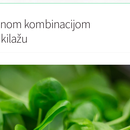
vilnom kombinacijom
kilažu