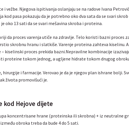
te i vežbe. Njegova ispitivanja oslanjaju se na radove Ivana Petrovi
ja kod pasa pokazuju da je potrebno oko dva sata da se svari skrob 
 je oko 13 sati da se svari mešavina skroba i proteina.
riji da proces varenja utiče na zdravlje. Telo koristi bazni proces z
vrstio skrobnu hranu i slatkiše. Varenje proteina zahteva kiselinu. 
me – kiselinski proces prekida bazni.Nepravilne kombinacije izazivaj
 jesti proteine tokom jednog, a ugljene hidrate tokom drugog obrok
 hirurgije i farmacije. Verovao je da je njegov plan ishrane bolji. Sv
tak života promovišući je.
de kod Hejove dijete
rupa koncentrisane hrane (proteinska ili skrobna) + iz neutralne g
 između obroka treba da bude 4 do 5 sati.