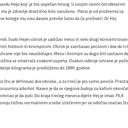
ardu Heju koji je bio uspešan hirurg. U svojim ranim četrdesetim
mu je zdravlje drastično bilo narušeno. Patio je od problema sa
kolege mu nisu davale previše šansi da će preživeti. Dr Hej
nik. Svaki Hejev obrok je sadržao meso ili neki drugi koncentrovan
lim hlebom ili krompirom. Obrok je završavao pecivom i dve do tr
shrane nije bio neuobičajen. Meso i krompir su dugo bili sastavni d
ežina se smatrala znakom uspeha. Ovakvo viđenje ishrane je poče
idanje kilograma je predloženo do 1890. godine.
o što je definisao dva obroka , a za treći je jeo samo povrće. Presta
 i konzumira alkohol. Naveo je da se njegova žudnja za kafom okonča
restao je da puši. Do kraja trećeg meseca dijete Hej je imao 79,4
svoju težinu normalnom a sebe izlečenim jer se odlično osećao što