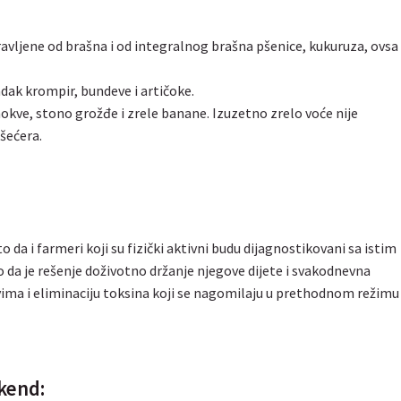
pravljene od brašna i od integralnog brašna pšenice, kukuruza, ovsa 
dak krompir, bundeve i artičoke.
okve, stono grožđe i zrele banane. Izuzetno zrelo voće nije
šećera.
to da i farmeri koji su fizički aktivni budu dijagnostikovani sa istim
čio da je rešenje doživotno držanje njegove dijete i svakodnevna
vima i eliminaciju toksina koji se nagomilaju u prethodnom režimu
ikend: