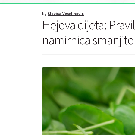
by
Slavisa Veselinovic
Hejeva dijeta: Pra
namirnica smanjite 