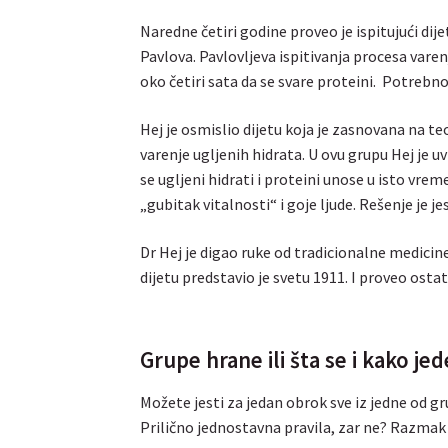
Naredne četiri godine proveo je ispitujući dije
Pavlova. Pavlovljeva ispitivanja procesa varen
oko četiri sata da se svare proteini. Potrebno
Hej je osmislio dijetu koja je zasnovana na teo
varenje ugljenih hidrata. U ovu grupu Hej je u
se ugljeni hidrati i proteini unose u isto vre
„gubitak vitalnosti“ i goje ljude. Rešenje je
Dr Hej je digao ruke od tradicionalne medicine,
dijetu predstavio je svetu 1911. I proveo osta
Grupe hrane ili šta se i kako je
Možete jesti za jedan obrok sve iz jedne od g
Prilično jednostavna pravila, zar ne? Razmak