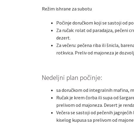
Režim ishrane za subotu
Počinje doručkom koji se sastoji od p
Za ručak: rolat od paradajza, pečeni cr
dezert.
Za večeru: pečena riba ili šnicla, bare
rotkvica. Preliv od majoneza je dozvolj
Nedeljni plan počinje:
sa doručkom od integralnih mafina, 
Ručak je krem čorba ili supa od šargare
prelivom od majoneza. Desert je renda
Večera se sastoji od pečenih jagnjećih 
kiselog kupusa sa prelivom od majone