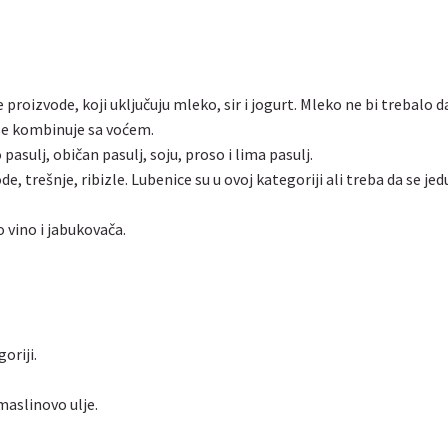
 proizvode, koji uključuju mleko, sir i jogurt. Mleko ne bi trebalo d
se kombinuje sa voćem.
pasulj, običan pasulj, soju, proso i lima pasulj.
de, trešnje, ribizle. Lubenice su u ovoj kategoriji ali treba da se jed
o vino i jabukovača.
oriji.
maslinovo ulje.