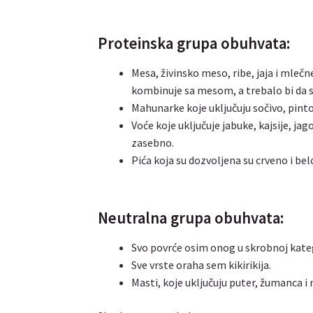
Proteinska grupa obuhvata:
Mesa, živinsko meso, ribe, jaja i mlečne
kombinuje sa mesom, a trebalo bi da 
Mahunarke koje uključuju sočivo, pinto 
Voće koje uključuje jabuke, kajsije, jago
zasebno.
Pića koja su dozvoljena su crveno i bel
Neutralna grupa obuhvata:
Svo povrće osim onog u skrobnoj kateg
Sve vrste oraha sem kikirikija.
Masti, koje uključuju puter, žumanca i 