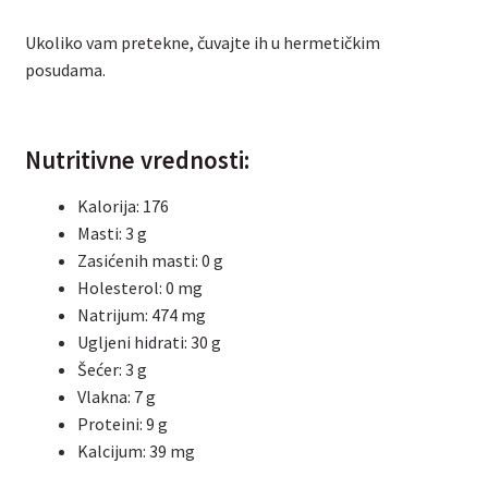
Ukoliko vam pretekne, čuvajte ih u hermetičkim
posudama.
Nutritivne vrednosti:
Kalorija: 176
Masti: 3 g
Zasićenih masti: 0 g
Holesterol: 0 mg
Natrijum: 474 mg
Ugljeni hidrati: 30 g
Šećer: 3 g
Vlakna: 7 g
Proteini: 9 g
Kalcijum: 39 mg