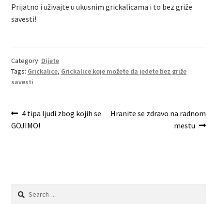
Prijatno i uživajte u ukusnim grickalicama i to bez griže
savesti!
Category:
Dijete
Tags:
Grickalice
,
Grickalice koje možete da jedete bez griže
savesti
Post
Previous
Next
4 tipa ljudi zbog kojih se
Hranite se zdravo na radnom
post:
post:
GOJIMO!
mestu
navigation
Search
for: