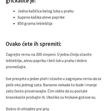
grickalice je:
Jedna kašičica belog luka u prahu
Supena kašika aleve paprike
850 grama lebleblija
Ovako ćete ih spremiti:
Zagrejte rernu na 200 stepeni. U jednu činiju stavite
lebleblije, alevu papriku i beli luk u prahu i dobro
promešajte.
Sve prespite u jedan pleh i stavite u zagrejanu rernu da se
peče oko jednog sata. Naravno nekada to bude i manje
zato često proveravajte. Čim vidite da su postale
braonkaste probajte ih. Ukoliko su hrskave gotove su.
Dobro ih ohladite pre jela.