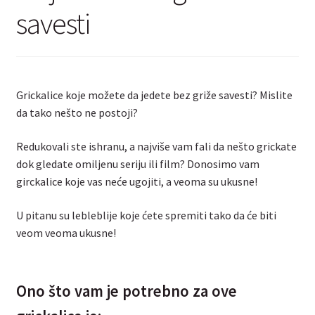
Kontakt
savesti
Grickalice koje možete da jedete bez griže savesti? Mislite
da tako nešto ne postoji?
Redukovali ste ishranu, a najviše vam fali da nešto grickate
dok gledate omiljenu seriju ili film? Donosimo vam
girckalice koje vas neće ugojiti, a veoma su ukusne!
U pitanu su lebleblije koje ćete spremiti tako da će biti
veom veoma ukusne!
Ono što vam je potrebno za ove