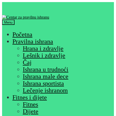
Skip
Skip
to
to
navigation
content
Menu
Početna
Pravilna ishrana
Hrana i zdravlje
Lešnik i zdravlje
Čaj
Ishrana u trudnoći
Ishrana male dece
Ishrana sportista
Lečenje ishranom
Fitnes i dijete
Fitnes
Dijete