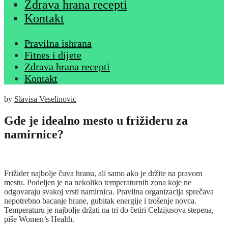
Zdrava hrana recepti
Kontakt
Pravilna ishrana
Fitnes i dijete
Zdrava hrana recepti
Kontakt
by
Slavisa Veselinovic
Gde je idealno mesto u frižideru za
namirnice?
Frižider najbolje čuva hranu, ali samo ako je držite na pravom
mestu. Podeljen je na nekoliko temperaturnih zona koje ne
odgovaraju svakoj vrsti namirnica. Pravilna organizacija sprečava
nepotrebno bacanje hrane, gubitak energije i trošenje novca.
Temperaturu je najbolje držati na tri do četiri Celzijusova stepena,
piše Women’s Health.