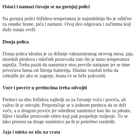
Ostaci i namazi čuvaju se na gornjoj polici
Na gornjoj polici frižidera temperatura je najstabilnija što je odlično
za ostatke hrane, pića i namaze. Ovaj deo odgovara i začinima koji
duže ostaju sveži.
Donja polica
Donja polica idealna je za držanje vakuumiranog sirovog mesa, jaja,
morskih plodova i mlečnih proizvoda zato što je tamo temperatura
najniža. Treba paziti da namirnice nisu previše natrpane jer se time
povećava šansa od širenja bakterija. Hladan vazduh treba da
cirkuliše jer ako se zagreje, hrana će se brže pokvariti.
Voće i povrće u pretincima treba odvojiti
Pretinci na dnu frižidera najbolji su za čuvanje voća i povrća, ali
važno ih je odvojiti. Preporučuje se u jednom pretincu da se drži
voće, a u drugom povrće jer određene namirnice kao što su jabuke,
šljive i kruške proizvode etilen koji pak pospešuje truljenje. To se
lako prenosi na druge namirnice pa ih je potrebno razdeliti.
Jaja i mleko ne idu na vrata