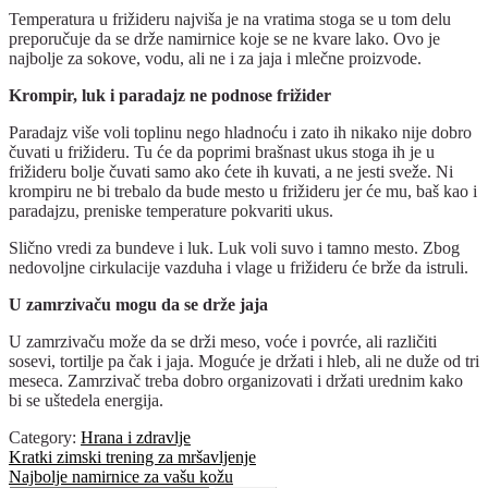
Temperatura u frižideru najviša je na vratima stoga se u tom delu
preporučuje da se drže namirnice koje se ne kvare lako. Ovo je
najbolje za sokove, vodu, ali ne i za jaja i mlečne proizvode.
Krompir, luk i paradajz ne podnose frižider
Paradajz više voli toplinu nego hladnoću i zato ih nikako nije dobro
čuvati u frižideru. Tu će da poprimi brašnast ukus stoga ih je u
frižideru bolje čuvati samo ako ćete ih kuvati, a ne jesti sveže. Ni
krompiru ne bi trebalo da bude mesto u frižideru jer će mu, baš kao i
paradajzu, preniske temperature pokvariti ukus.
Slično vredi za bundeve i luk. Luk voli suvo i tamno mesto. Zbog
nedovoljne cirkulacije vazduha i vlage u frižideru će brže da istruli.
U zamrzivaču mogu da se drže jaja
U zamrzivaču može da se drži meso, voće i povrće, ali različiti
sosevi, tortilje pa čak i jaja. Moguće je držati i hleb, ali ne duže od tri
meseca. Zamrzivač treba dobro organizovati i držati urednim kako
bi se uštedela energija.
Category:
Hrana i zdravlje
Post
Previous
Kratki zimski trening za mršavljenje
post:
Next
Najbolje namirnice za vašu kožu