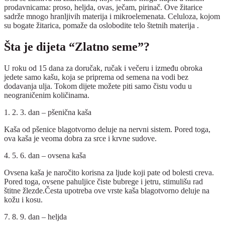
prodavnicama: proso, heljda, ovas, ječam, pirinač. Ove žitarice
sadrže mnogo hranljivih materija i mikroelemenata. Celuloza, kojom
su bogate žitarica, pomaže da oslobodite telo štetnih materija .
Šta je dijeta “Zlatno seme”?
U roku od 15 dana za doručak, ručak i večeru i između obroka
jedete samo kašu, koja se priprema od semena na vodi bez
dodavanja ulja. Tokom dijete možete piti samo čistu vodu u
neograničenim količinama.
1. 2. 3. dan – pšenična kaša
Kaša od pšenice blagotvorno deluje na nervni sistem. Pored toga,
ova kaša je veoma dobra za srce i krvne sudove.
4. 5. 6. dan – ovsena kaša
Ovsena kaša je naročito korisna za ljude koji pate od bolesti creva.
Pored toga, ovsene pahuljice čiste bubrege i jetru, stimulišu rad
štitne žlezde.Česta upotreba ove vrste kaša blagotvorno deluje na
kožu i kosu.
7. 8. 9. dan – heljda