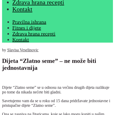
Zdrava hrana recepti
Kontakt
Pravilna ishrana
Fitnes i dijete
Zdrava hrana recepti
Kontakt
by
Slavisa Veselinovic
Dijeta “Zlatno seme” – ne može biti
jednostavnija
Dijete “Zlatno seme” se u odnosu na većinu drugih dijeta razlikuje
po tome da nikada nećete biti gladni.
Savetujemo vam da se u roku od 15 dana pridržavate jednostavne i
pristupačne dijete “Zlatno seme”.
Ona se zasniva na žitaricama, koje se lako mogu kupiti u našim