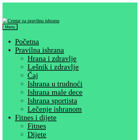
Skip
Skip
to
to
navigation
content
Menu
Početna
Pravilna ishrana
Hrana i zdravlje
Lešnik i zdravlje
Čaj
Ishrana u trudnoći
Ishrana male dece
Ishrana sportista
Lečenje ishranom
Fitnes i dijete
Fitnes
Dijete