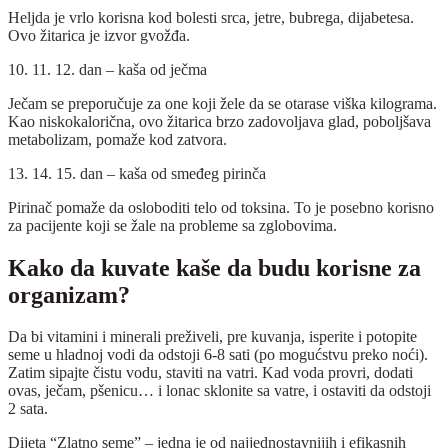
Heljda je vrlo korisna kod bolesti srca, jetre, bubrega, dijabetesa.
Ovo žitarica je izvor gvožđa.
10. 11. 12. dan – kaša od ječma
Ječam se preporučuje za one koji žele da se otarase viška kilograma.
Kao niskokalorična, ovo žitarica brzo zadovoljava glad, poboljšava
metabolizam, pomaže kod zatvora.
13. 14. 15. dan – kaša od smeđeg pirinča
Pirinač pomaže da osloboditi telo od toksina. To je posebno korisno
za pacijente koji se žale na probleme sa zglobovima.
Kako da kuvate kaše da budu korisne za
organizam?
Da bi vitamini i minerali preživeli, pre kuvanja, isperite i potopite
seme u hladnoj vodi da odstoji 6-8 sati (po mogućstvu preko noći).
Zatim sipajte čistu vodu, staviti na vatri. Kad voda provri, dodati
ovas, ječam, pšenicu… i lonac sklonite sa vatre, i ostaviti da odstoji
2 sata.
Dijeta “Zlatno seme” – jedna je od najjednostavnijih i efikasnih