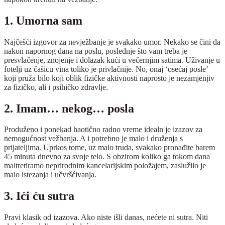
1. Umorna sam
Najčešći izgovor za nevježbanje je svakako umor. Nekako se čini da
nakon napornog dana na poslu, poslednje što vam treba je
presvlačenje, znojenje i dolazak kući u večernjim satima. Uživanje u
fotelji uz čašicu vina toliko je privlačnije. No, onaj ‘osećaj posle’
koji pruža bilo koji oblik fizičke aktivnosti naprosto je nezamjenjiv
za fizičko, ali i psihičko zdravlje.
2. Imam… nekog… posla
Produženo i ponekad haotično radno vreme idealn je izazov za
nemogućnost vežbanja. A i potrebno je malo i druženja s
prijateljima. Uprkos tome, uz malo truda, svakako pronađite barem
45 minuta dnevno za svoje telo. S obzirom koliko ga tokom dana
maltretiramo neprirodnim kancelarijskim položajem, zaslužilo je
malo istezanja i učvršćivanja.
3. Ići ću sutra
Pravi klasik od izazova. Ako niste išli danas, nećete ni sutra. Niti