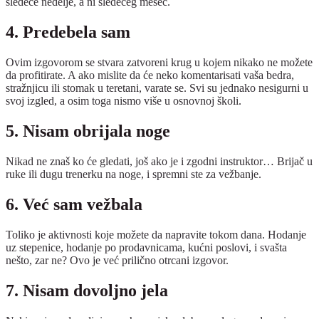
sledeće nedelje, a ni sledećeg mesec.
4. Predebela sam
Ovim izgovorom se stvara zatvoreni krug u kojem nikako ne možete
da profitirate. A ako mislite da će neko komentarisati vaša bedra,
stražnjicu ili stomak u teretani, varate se. Svi su jednako nesigurni u
svoj izgled, a osim toga nismo više u osnovnoj školi.
5. Nisam obrijala noge
Nikad ne znaš ko će gledati, još ako je i zgodni instruktor… Brijač u
ruke ili dugu trenerku na noge, i spremni ste za vežbanje.
6. Već sam vežbala
Toliko je aktivnosti koje možete da napravite tokom dana. Hodanje
uz stepenice, hodanje po prodavnicama, kućni poslovi, i svašta
nešto, zar ne? Ovo je već prilično otrcani izgovor.
7. Ni
sam dovoljno jela