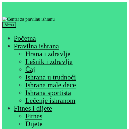
Skip
Skip
to
to
navigation
content
Menu
Početna
Pravilna ishrana
Hrana i zdravlje
Lešnik i zdravlje
Čaj
Ishrana u trudnoći
Ishrana male dece
Ishrana sportista
Lečenje ishranom
Fitnes i dijete
Fitnes
Dijete