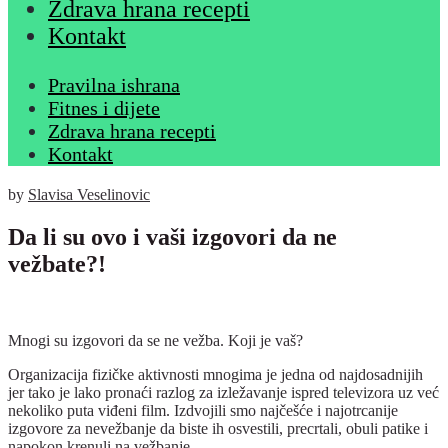
Zdrava hrana recepti
Kontakt
Pravilna ishrana
Fitnes i dijete
Zdrava hrana recepti
Kontakt
by
Slavisa Veselinovic
Da li su ovo i vaši izgovori da ne
vežbate?!
Mnogi su izgovori da se ne vežba. Koji je vaš?
Organizacija fizičke aktivnosti mnogima je jedna od najdosadnijih
jer tako je lako pronaći razlog za izležavanje ispred televizora uz već
nekoliko puta viđeni film. Izdvojili smo najčešće i najotrcanije
izgovore za nevežbanje da biste ih osvestili, precrtali, obuli patike i
napokon krenuli na vežbanje.