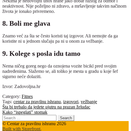
Nekima je nedovoljni unos hrane jako dobar razlog za odmor i
neaktivnost. Nije poželjno ni zdravo, a mršavljenje takvim načinom
života je ionako privremeno.
8. Boli me glava
Znamo već za šta se često koristi taj izgovor. Ali nemojte da ga
koristite ni u jednom slučaju pa ni u onom za vežbanje.
9. Kolege s posla idu tamo
Nema ničeg goreg nego da oznojena vozite bicikl pred svojim
nadređenima. Slažemo se, ali toliko je mesta u gradu u koje šef
sigurno neće dolaziti.
Izvor: Zadovoljna.hr
Category:
Fitnes
Tags:
centar za pravilnu ishranu
,
izgovori
,
vežbanje
Post
Previous
Šta bi trebalo da jedete ujutru na prazan želudac
post:
Next
Kako “ispeglati” stomak
navigation
post:
Search
for:
© Centar za pravilnu ishranu 2026
Built with Storefront
.