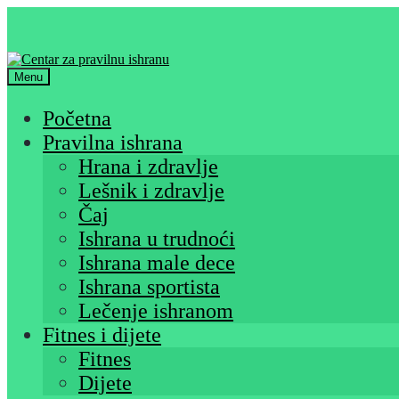
Skip
Skip
to
to
navigation
content
Menu
Početna
Pravilna ishrana
Hrana i zdravlje
Lešnik i zdravlje
Čaj
Ishrana u trudnoći
Ishrana male dece
Ishrana sportista
Lečenje ishranom
Fitnes i dijete
Fitnes
Dijete