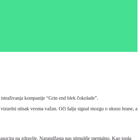
je istraživanja kompanije “Grin end blek čokolade”.
 vizuelni utisak veoma važan. Oči šalju signal mozgu o ukusu hrane, a
 i asocira na zdravlje. Narandžasta nas stimuliše mentalno. Kao topla