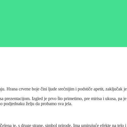
u. Hrana crvene boje čini ljude srećnijim i podstiče apetit, zaključak 
 prezentacijom. Izgled je prvo što primetimo, pre mirisa i ukusa, pa je
o podjednaku želju da probamo sva jela.
. Zelena je, s druge strane, simbol prirode. Ima umirujuće efekte na telo