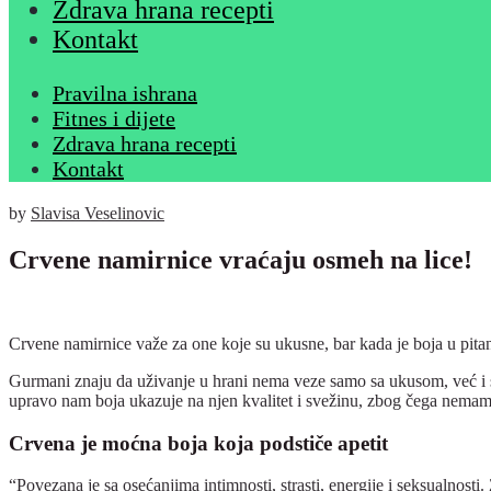
Zdrava hrana recepti
Kontakt
Pravilna ishrana
Fitnes i dijete
Zdrava hrana recepti
Kontakt
by
Slavisa Veselinovic
Crvene namirnice vraćaju osmeh na lice!
Crvene namirnice važe za one koje su ukusne, bar kada je boja u pitanj
Gurmani znaju da uživanje u hrani nema veze samo sa ukusom, već i sa
upravo nam boja ukazuje na njen kvalitet i svežinu, zbog čega nemam
Crvena je moćna boja koja podstiče apetit
“Povezana je sa osećanjima intimnosti, strasti, energije i seksualnosti