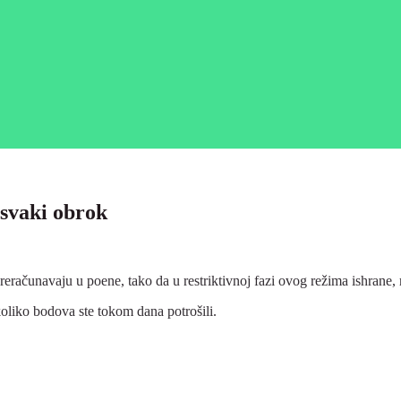
svaki obrok
 preračunavaju u poene, tako da u restriktivnoj fazi ovog režima ishran
koliko bodova ste tokom dana potrošili.