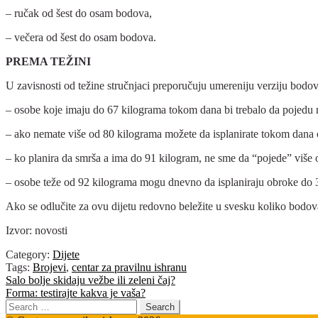
– ručak od šest do osam bodova,
– večera od šest do osam bodova.
PREMA TEŽINI
U zavisnosti od težine stručnjaci preporučuju umereniju verziju bodov
– osobe koje imaju do 67 kilograma tokom dana bi trebalo da pojedu 
– ako nemate više od 80 kilograma možete da isplanirate tokom dana
– ko planira da smrša a ima do 91 kilogram, ne sme da “pojede” više
– osobe teže od 92 kilograma mogu dnevno da isplaniraju obroke do
Ako se odlučite za ovu dijetu redovno beležite u svesku koliko bodova
Izvor: novosti
Category:
Dijete
Tags:
Brojevi
,
centar za pravilnu ishranu
Post
Previous
Salo bolje skidaju vežbe ili zeleni čaj?
post:
Next
Forma: testirajte kakva je vaša?
navigation
post:
Search
for: