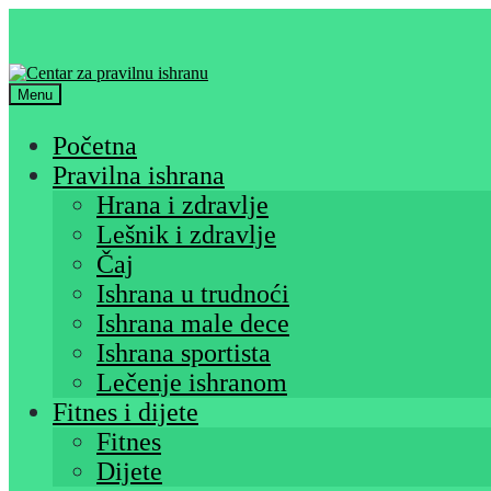
Skip
Skip
to
to
navigation
content
Menu
Početna
Pravilna ishrana
Hrana i zdravlje
Lešnik i zdravlje
Čaj
Ishrana u trudnoći
Ishrana male dece
Ishrana sportista
Lečenje ishranom
Fitnes i dijete
Fitnes
Dijete