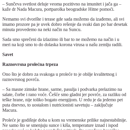
– Sunčeva svetlost deluje veoma pozitivno na imunitet i jača ga –
kaže dr Nada Macura, portparolka beogradske Hitne pomoći.
Nemamo svi dvorište i terase gde sada možemo da izađemo, ali svi
imamo prozore pa je uvek dobro rešenje da svaki dan po bar desetak
minuta provedemo na neki način na Suncu.
Sada smo sprečeni da izlazimo ili bar to ne možemo na način i u
meri na koji smo to do dolaska korona virusa u našu zemlju radili.
Savet
Raznovrsna prolećna trpeza
Ono što je dobro za svakoga u proleće to je obilje kvalitetnog i
raznovrsnog povrća.
– Sa masne zimske hrane, sarme, pasulja i podvarka prelazimo na
salate, čorbe i rano voće. Češće smo gladni jer povrće, za razliku od
teške hrane, nije toliko bogato energijom. U redu je da jedemo pet
puta dnevno, to uostalom i nutricionisti savetuju – zaključuje
Macura.
Proleće je godišnje doba u kom su vremenske prilike najnestabilnije.
Ne samo što se smenjuju sunce i kiša, temperature iznad i ispod