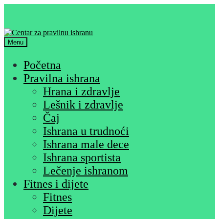
Skip
Skip
to
to
navigation
content
Menu
Početna
Pravilna ishrana
Hrana i zdravlje
Lešnik i zdravlje
Čaj
Ishrana u trudnoći
Ishrana male dece
Ishrana sportista
Lečenje ishranom
Fitnes i dijete
Fitnes
Dijete