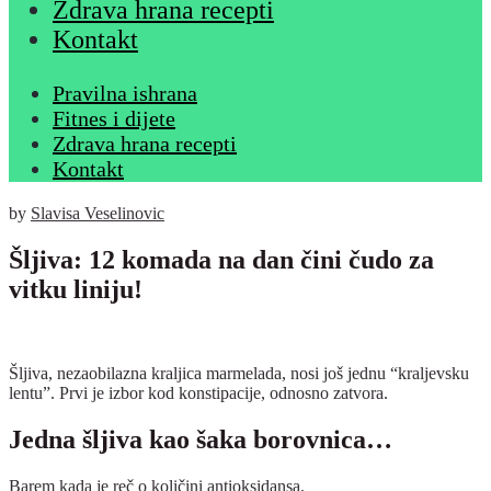
Zdrava hrana recepti
Kontakt
Pravilna ishrana
Fitnes i dijete
Zdrava hrana recepti
Kontakt
by
Slavisa Veselinovic
Šljiva: 12 komada na dan čini čudo za
vitku liniju!
Šljiva, nezaobilazna kraljica marmelada, nosi još jednu “kraljevsku
lentu”. Prvi je izbor kod konstipacije, odnosno zatvora.
Jedna šljiva kao šaka borovnica…
Barem kada je reč o količini antioksidansa.