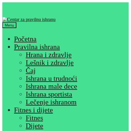
Skip
Skip
to
to
navigation
content
Menu
Početna
Pravilna ishrana
Hrana i zdravlje
Lešnik i zdravlje
Čaj
Ishrana u trudnoći
Ishrana male dece
Ishrana sportista
Lečenje ishranom
Fitnes i dijete
Fitnes
Dijete