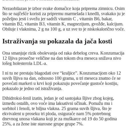
Nezaobilazan je izbor svake domaćice koja priprema zimnicu. Osim
što se najčešće koristi za pripremu marmelada i knedli, svakako ju je
poželjno jesti i svežu jer sadrži vitamin C , vitamin B6, bakar,
vitamin B2, vitamin B3, vitamin K, magnezijum, gvožđe, kalcijum.
Obiluje i vlaknima, 2 g na 100 g, a uz sve to je niskokalorično voće.
Istraživanja su pokazala da jača kosti
Ona smanjuje rizik obolevanja od raka debelog creva. Konzumacija
12 šljiva prosečne veličine na dan tokom dva meseca snižava nivo
lošeg holesterola LDL-a.
I ni tu ne prestaju blagodati ove “kraljice”. Konzumacijom oko 12
suvih šljiva na dan, odnosno 100 grama, u tri meseca znatno će se
povećati markeri u krvi koji pokazuju povećanje gustoće kostiju,
pokazalo je jedno od istraživanja.
Dihidroksi-fenil izatin, jedan je od sastojaka šljive zbog kojeg,
između ostalih, ovo voće ima laksativni učinak. Pomažu mu i
sorbitol i fenoli, te biljna vlakna. 25 grama suvih šljiva, što je
ekvivalent u proseku tri ploda, osiguraće nam 5% potrebnog
dnevnog unosa vlakana koji je za muškarce od 19 do 50 godina
25%, a za žene iste starosne grupe grupe 7%.