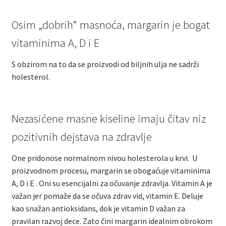
Osim „dobrih“ masnoća, margarin je bogat
vitaminima A, D i E
S obzirom na to da se proizvodi od biljnih ulja ne sadrži
holesterol.
Nezasićene masne kiseline imaju čitav niz
pozitivnih dejstava na zdravlje
One pridonose normalnom nivou holesterola u krvi. U
proizvodnom procesu, margarin se obogaćuje vitaminima
A, D i E . Oni su esencijalni za očuvanje zdravlja. Vitamin A je
važan jer pomaže da se očuva zdrav vid, vitamin E. Deluje
kao snažan antioksidans, dok je vitamin D važan za
pravilan razvoj dece. Zato čini margarin idealnim obrokom