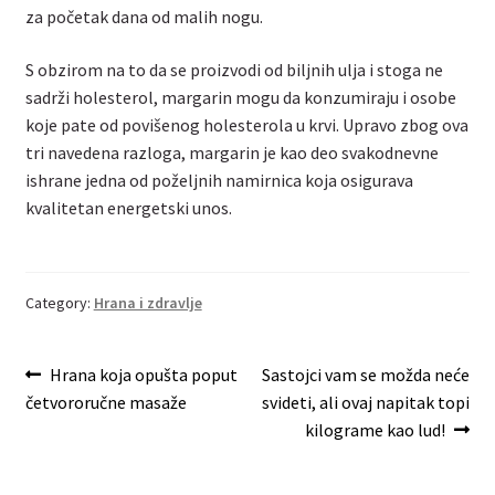
za početak dana od malih nogu.
S obzirom na to da se proizvodi od biljnih ulja i stoga ne
sadrži holesterol, margarin mogu da konzumiraju i osobe
koje pate od povišenog holesterola u krvi. Upravo zbog ova
tri navedena razloga, margarin je kao deo svakodnevne
ishrane jedna od poželjnih namirnica koja osigurava
kvalitetan energetski unos.
Category:
Hrana i zdravlje
Post
Previous
Next
Hrana koja opušta poput
Sastojci vam se možda neće
post:
post:
četvororučne masaže
svideti, ali ovaj napitak topi
navigation
kilograme kao lud!