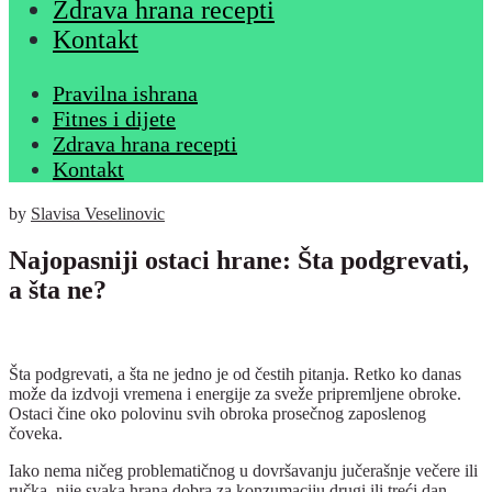
Zdrava hrana recepti
Kontakt
Pravilna ishrana
Fitnes i dijete
Zdrava hrana recepti
Kontakt
by
Slavisa Veselinovic
Najopasniji ostaci hrane: Šta podgrevati,
a šta ne?
Šta podgrevati, a šta ne jedno je od čestih pitanja. Retko ko danas
može da izdvoji vremena i energije za sveže pripremljene obroke.
Ostaci čine oko polovinu svih obroka prosečnog zaposlenog
čoveka.
Iako nema ničeg problematičnog u dovršavanju jučerašnje večere ili
ručka, nije svaka hrana dobra za konzumaciju drugi ili treći dan.