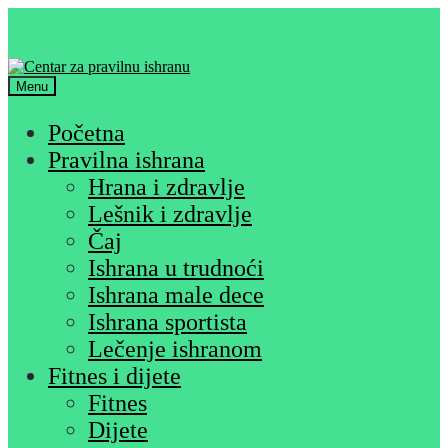
Skip
Skip
to
to
navigation
content
Menu
Početna
Pravilna ishrana
Hrana i zdravlje
Lešnik i zdravlje
Čaj
Ishrana u trudnoći
Ishrana male dece
Ishrana sportista
Lečenje ishranom
Fitnes i dijete
Fitnes
Dijete