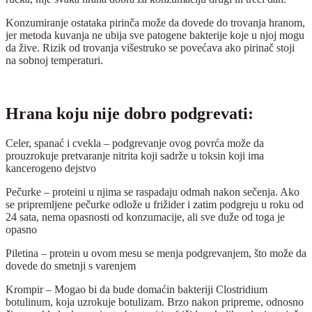
Konzumiranje ostataka pirinča može da dovede do trovanja hranom,
jer metoda kuvanja ne ubija sve patogene bakterije koje u njoj mogu
da žive. Rizik od trovanja višestruko se povećava ako pirinač stoji
na sobnoj temperaturi.
Hrana koju nije dobro podgrevati:
Celer, spanać i cvekla – podgrevanje ovog povrća može da
prouzrokuje pretvaranje nitrita koji sadrže u toksin koji ima
kancerogeno dejstvo
Pečurke – proteini u njima se raspadaju odmah nakon sečenja. Ako
se pripremljene pečurke odlože u frižider i zatim podgreju u roku od
24 sata, nema opasnosti od konzumacije, ali sve duže od toga je
opasno
Piletina – protein u ovom mesu se menja podgrevanjem, što može da
dovede do smetnji s varenjem
Krompir – Mogao bi da bude domaćin bakteriji Clostridium
botulinum, koja uzrokuje botulizam. Brzo nakon pripreme, odnosno