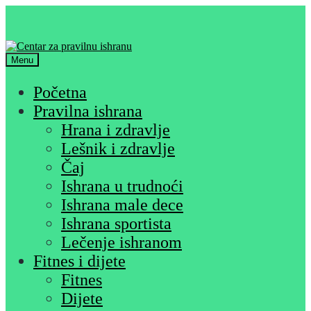
Skip
Skip
to
to
navigation
content
Menu
Početna
Pravilna ishrana
Hrana i zdravlje
Lešnik i zdravlje
Čaj
Ishrana u trudnoći
Ishrana male dece
Ishrana sportista
Lečenje ishranom
Fitnes i dijete
Fitnes
Dijete