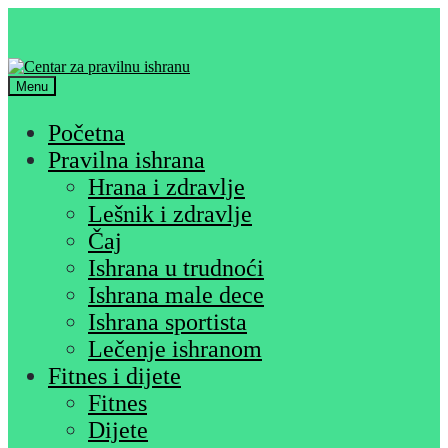
Skip
Skip
to
to
navigation
content
Menu
Početna
Pravilna ishrana
Hrana i zdravlje
Lešnik i zdravlje
Čaj
Ishrana u trudnoći
Ishrana male dece
Ishrana sportista
Lečenje ishranom
Fitnes i dijete
Fitnes
Dijete