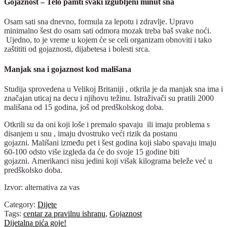
Gojaznost – Telo pamti svaki izgubljeni minut sna
Osam sati sna dnevno, formula za lepotu i zdravlje. Upravo
minimalno šest do osam sati odmora mozak treba baš svake noći.
Ujedno, to je vreme u kojem će se celi organizam obnoviti i tako
zaštititi od gojaznosti, dijabetesa i bolesti srca.
Manjak sna i gojaznost kod mališana
Studija sprovedena u Velikoj Britaniji , otkrila je da manjak sna ima i
značajan uticaj na decu i njihovu težinu. Istraživači su pratili 2000
mališana od 15 godina, još od predškolskog doba.
Otkrili su da oni koji loše i premalo spavaju ili imaju problema s
disanjem u snu , imaju dvostruko veći rizik da postanu
gojazni. Mališani između pet i šest godina koji slabo spavaju imaju
60-100 odsto više izgleda da će do svoje 15 godine biti
gojazni. Amerikanci nisu jedini koji višak kilograma beleže već u
predškolsko doba.
Izvor: alternativa za vas
Category:
Dijete
Tags:
centar za pravilnu ishranu
,
Gojaznost
Post
Previous
Dijetalna pića goje!