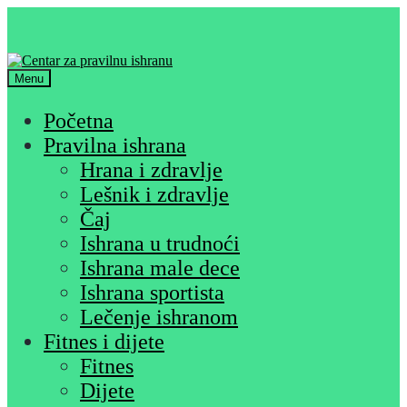
Skip
Skip
to
to
navigation
content
Menu
Početna
Pravilna ishrana
Hrana i zdravlje
Lešnik i zdravlje
Čaj
Ishrana u trudnoći
Ishrana male dece
Ishrana sportista
Lečenje ishranom
Fitnes i dijete
Fitnes
Dijete