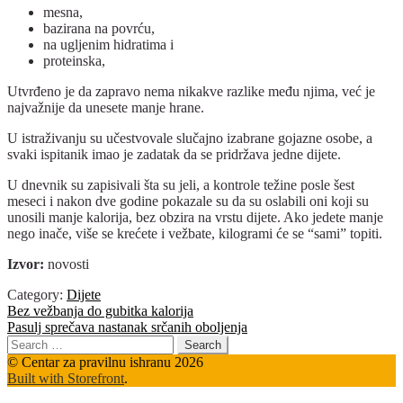
mesna,
bazirana na povrću,
na ugljenim hidratima i
proteinska,
Utvrđeno je da zapravo nema nikakve razlike među njima, već je
najvažnije da unesete manje hrane.
U istraživanju su učestvovale slučajno izabrane gojazne osobe, a
svaki ispitanik imao je zadatak da se pridržava jedne dijete.
U dnevnik su zapisivali šta su jeli, a kontrole težine posle šest
meseci i nakon dve godine pokazale su da su oslabili oni koji su
unosili manje kalorija, bez obzira na vrstu dijete. Ako jedete manje
nego inače, više se krećete i vežbate, kilogrami će se “sami” topiti.
Izvor:
novosti
Category:
Dijete
Post
Previous
Bez vežbanja do gubitka kalorija
post:
Next
Pasulj sprečava nastanak srčanih oboljenja
navigation
post:
Search
for:
© Centar za pravilnu ishranu 2026
Built with Storefront
.