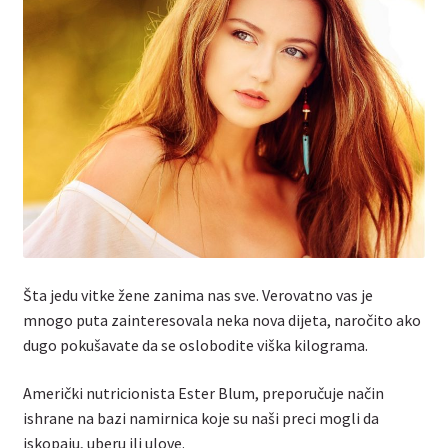
Kontakt
Šta jedu vitke žene zanima nas sve. Verovatno vas je
mnogo puta zainteresovala neka nova dijeta, naročito ako
dugo pokušavate da se oslobodite viška kilograma.
Američki nutricionista Ester Blum, preporučuje način
ishrane na bazi namirnica koje su naši preci mogli da
iskopaju, uberu ili ulove.