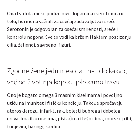
Ona tvrdi da meso podiže nivo dopamina i serotonina u
telu, hormona važnih za osećaj zadovoljstva i sreće.
Serotonin je odgovoran za osećaj smirenosti, sreće i
kontrolu nagona. Sve to vodi ka bržem i lakšem postizanju
cilja, željenoj, savršenoj figuri.
Zgodne žene jedu meso, ali ne bilo kakvo,
već od životinja koje su jele samo travu
Ono je bogato omega 3 masnim kiselinama i povoljno
utiču na imunitet i fizičku kondiciju. Takođe sprečavaju
aterosklerozu, infarkt, rak, bolesti bubrega i debelog
creva. Ima ih u orasima, pistaćima i lešnicima, morskoj ribi,
tunjevini, haringi, sardini.