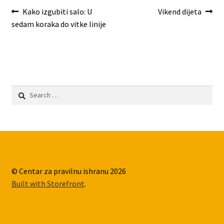
Post
Previous
Next
Kako izgubiti salo: U
Vikend dijeta
post:
post:
sedam koraka do vitke linije
navigation
Search
for:
© Centar za pravilnu ishranu 2026
Built with Storefront
.