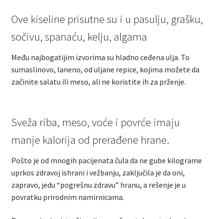
Ove kiseline prisutne su i u pasulju, grašku,
sočivu, spanaću, kelju, algama
Među najbogatijim izvorima su hladno ceđena ulja. To
sumaslinovo, laneno, od uljane repice, kojima možete da
začinite salatu ili meso, ali ne koristite ih za prženje.
Sveža riba, meso, voće i povrće imaju
manje kalorija od prerađene hrane.
Pošto je od mnogih pacijenata čula da ne gube kilograme
uprkos zdravoj ishrani i vežbanju, zaključila je da oni,
zapravo, jedu “pogrešnu zdravu” hranu, a rešenje je u
povratku prirodnim namirnicama.