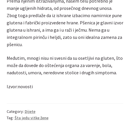
Prema njenim istraživanjima, našem telu potrebno je
manje ugljenih hidrata, od prosečnog dnevnog unosa.
Zbog toga predlaže da iz ishrane izbacimo namirnice pune
glutena i fabrički proizvedene hrane. Pšenica je glavni izvor
glutena u ishrani, a ima ga i u raži i ječmu. Nema ga u
integralnom pirinču i heljdi, zato su oni idealna zamena za
pšenicu.
Međutim, mnogi nisu ni svesni da su osetljivi na gluten, što
može da dovede do oštećenja organa za varenje, bola,
nadutosti, umora, neredovne stolice i drugih simptoma.
Izvor:novosti
Category:
Dijete
Tag:
Šta jedu vitke žene