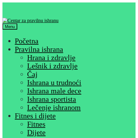
Skip
Skip
to
to
navigation
content
Menu
Početna
Pravilna ishrana
Hrana i zdravlje
Lešnik i zdravlje
Čaj
Ishrana u trudnoći
Ishrana male dece
Ishrana sportista
Lečenje ishranom
Fitnes i dijete
Fitnes
Dijete